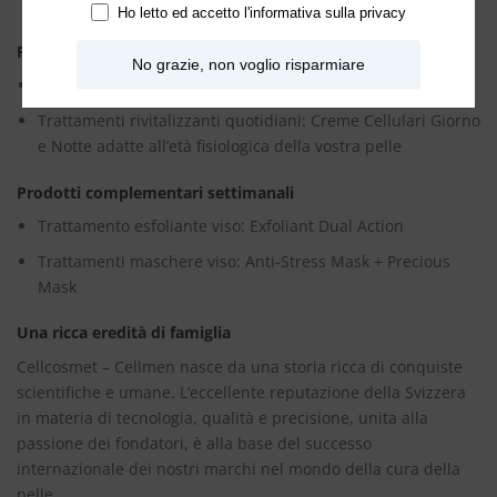
delicate
Ho letto ed accetto l'
informativa sulla privacy
Prodotti complementari quotidiani
No grazie, non voglio risparmiare
Trattamenti viso: Active Tonic + Activator Gel
Trattamenti rivitalizzanti quotidiani: Creme Cellulari Giorno
e Notte adatte all’età fisiologica della vostra pelle
Prodotti complementari settimanali
Trattamento esfoliante viso: Exfoliant Dual Action
Trattamenti maschere viso: Anti-Stress Mask + Precious
Mask
Una ricca eredità di famiglia
Cellcosmet – Cellmen nasce da una storia ricca di conquiste
scientifiche e umane. L’eccellente reputazione della Svizzera
in materia di tecnologia, qualità e precisione, unita alla
passione dei fondatori, è alla base del successo
internazionale dei nostri marchi nel mondo della cura della
pelle.