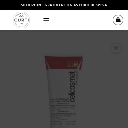
Salta
SPEDIZIONE GRATUITA CON 45 EURO DI SPESA
ai
contenuti
Aggiungi
alla lista
dei
desideri