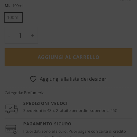
ML
:
100ml
100ml
Passage D'Enfer Extreme - L'Artisan Parfu
AGGIUNGI AL CARRELLO
Aggiungi alla lista dei desideri
Categoria:
Profumeria
SPEDIZIONI VELOCI
Spedizioni in 48h. Gratuite per ordini superiori a 45€
PAGAMENTO SICURO
I tuoi dati sono al sicuro. Puoi pagare con carta di credito