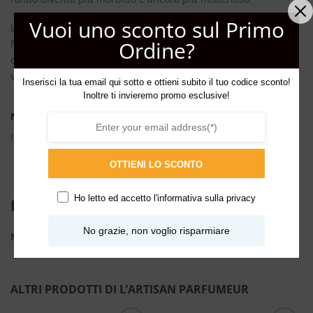
Vuoi uno sconto sul Primo
Lontano dall’eco di incantesimi solenni, questo giglio rosso
Ordine?
fiamma promette un’avventura gioiosa in un paradiso
dimenticato. Lasciate che il suo profumo inebriante sia la
vostra guida.
Inserisci la tua email qui sotto e ottieni subito il tuo codice sconto!
Inoltre ti invieremo promo esclusive!
Note olfattive
Incenso, Vaniglia, Giglio bianco.
OTTIENI LO SCONTO
Ho letto ed accetto l'
informativa sulla privacy
INFORMAZIONI AGGIUNTIVE
No grazie, non voglio risparmiare
ML
100ml
ALTRI PRODOTTI DI L’ARTISAN PARFUMEUR