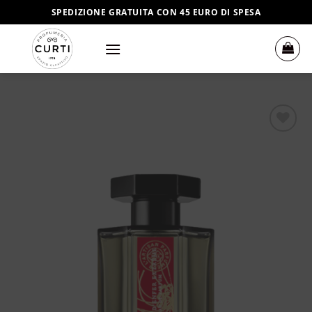
Salta
SPEDIZIONE GRATUITA CON 45 EURO DI SPESA
ai
contenuti
Aggiungi
alla lista
dei
desideri