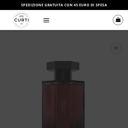
Salta
SPEDIZIONE GRATUITA CON 45 EURO DI SPESA
ai
contenuti
Aggiungi
alla lista
dei
desideri