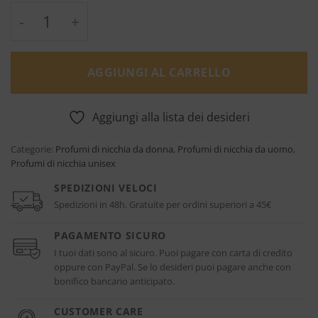
L'Amant Eau de Parfum - L’artisan Parfume
AGGIUNGI AL CARRELLO
Aggiungi alla lista dei desideri
Categorie:
Profumi di nicchia da donna
,
Profumi di nicchia da uomo
,
Profumi di nicchia unisex
SPEDIZIONI VELOCI
Spedizioni in 48h. Gratuite per ordini superiori a 45€
PAGAMENTO SICURO
I tuoi dati sono al sicuro. Puoi pagare con carta di credito
oppure con PayPal. Se lo desideri puoi pagare anche con
bonifico bancario anticipato.
CUSTOMER CARE