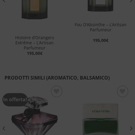
Fou D’Absinthe – L’Artisan
Parfumeur
Histoire d’Orangers
195,00
€
Extrême – L’Artisan
Parfumeur
195,00
€
PRODOTTI SIMILI (AROMATICO, BALSAMICO)
In offerta!
Aggiungi
Aggiungi
alla lista
alla lista
dei
dei
desideri
desideri