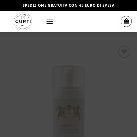
Salta
SPEDIZIONE GRATUITA CON 45 EURO DI SPESA
ai
contenuti
Aggiungi
alla lista
dei
desideri