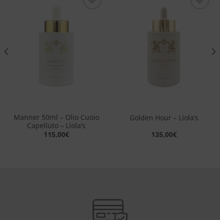
Aggiungi
Aggiungi
alla lista
alla lista
dei
dei
desideri
desideri
Manner 50ml – Olio Cuoio
Golden Hour – Liola’s
Capelluto – Liola’s
115,00
€
135,00
€