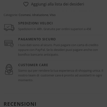
Aggiungi alla lista dei desideri
Categorie:
Cosmesi
,
Idratazione
,
Viso
SPEDIZIONI VELOCI
Spedizioni in 48h. Gratuite per ordini superiori a 45€
PAGAMENTO SICURO
I tuoi dati sono al sicuro. Puoi pagare con carta di credito
oppure con PayPal. Se lo desideri puoi pagare anche con
bonifico bancario anticipato.
CUSTOMER CARE
Siamo qui per rendere la tua esperienza di shopping unica. Il
nostro team di customer care è pronto ad assisterti in ogni
momento.
RECENSIONI