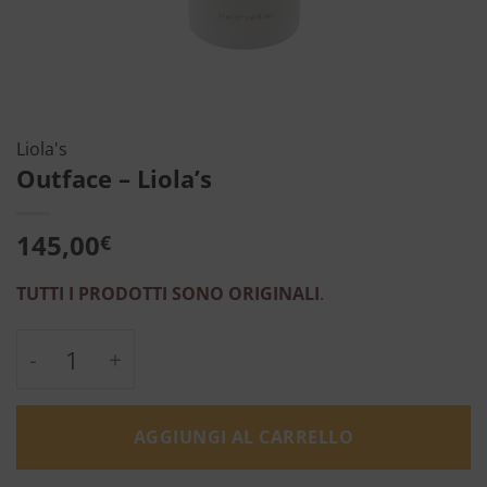
Liola's
Outface – Liola’s
145,00
€
TUTTI I PRODOTTI SONO ORIGINALI
.
Outface - Liola's quantità
AGGIUNGI AL CARRELLO