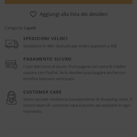
Aggiungi alla lista dei desideri
Categoria:
Capelli
SPEDIZIONI VELOCI
Spedizioni in 48h. Gratuite per ordini superiori a 45€
PAGAMENTO SICURO
I tuoi dati sono al sicuro. Puoi pagare con carta di credito
oppure con PayPal. Se lo desideri puoi pagare anche con
bonifico bancario anticipato.
CUSTOMER CARE
Siamo qui per rendere la tua esperienza di shopping unica. Il
nostro team di customer care è pronto ad assisterti in ogni
momento.