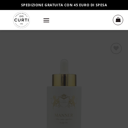
Salta
SPEDIZIONE GRATUITA CON 45 EURO DI SPESA
ai
contenuti
Aggiungi
alla lista
dei
desideri