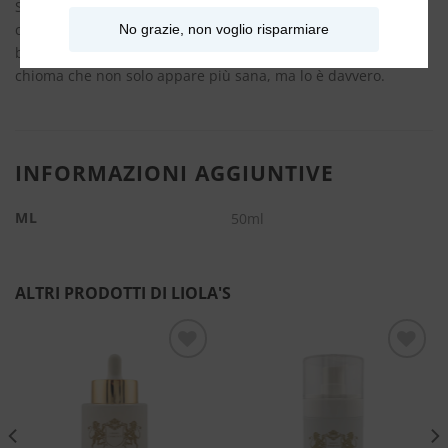
Scegli
Manner 50ml – Olio Cuoio Capelluto
di
Liola’s
, e lascia
No grazie, non voglio risparmiare
che i tuoi capelli raccontino una nuova storia di benessere e
bellezza naturale. Ogni applicazione è un passo verso una
chioma che non solo appare più sana, ma lo è davvero.
INFORMAZIONI AGGIUNTIVE
ML
50ml
ALTRI PRODOTTI DI LIOLA'S
Aggiungi
Aggiungi
alla lista
alla lista
dei
dei
desideri
desideri