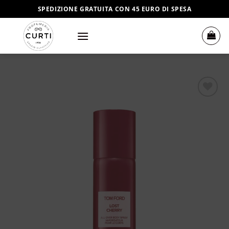
Salta
SPEDIZIONE GRATUITA CON 45 EURO DI SPESA
ai
contenuti
Aggiungi
alla lista
dei
desideri