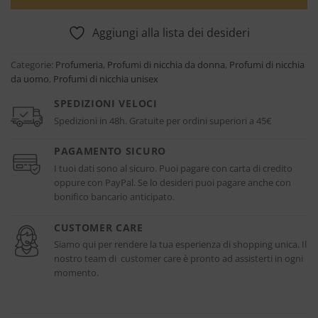
Aggiungi alla lista dei desideri
Categorie:
Profumeria
,
Profumi di nicchia da donna
,
Profumi di nicchia
da uomo
,
Profumi di nicchia unisex
SPEDIZIONI VELOCI
Spedizioni in 48h. Gratuite per ordini superiori a 45€
PAGAMENTO SICURO
I tuoi dati sono al sicuro. Puoi pagare con carta di credito
oppure con PayPal. Se lo desideri puoi pagare anche con
bonifico bancario anticipato.
CUSTOMER CARE
Siamo qui per rendere la tua esperienza di shopping unica. Il
nostro team di customer care è pronto ad assisterti in ogni
momento.