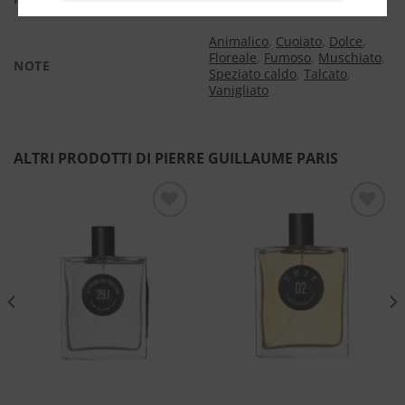
Animalico
,
Cuoiato
,
Dolce
,
Floreale
,
Fumoso
,
Muschiato
,
NOTE
Speziato caldo
,
Talcato
,
Vanigliato
ALTRI PRODOTTI DI PIERRE GUILLAUME PARIS
Aggiungi
Aggiungi
alla lista
alla lista
dei
dei
desideri
desideri