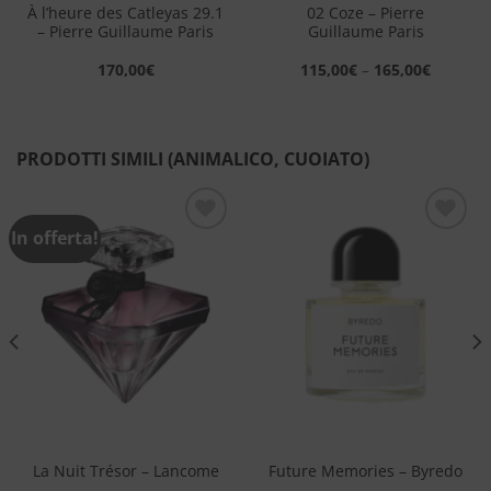
À l’heure des Catleyas 29.1
02 Coze – Pierre
– Pierre Guillaume Paris
Guillaume Paris
170,00
€
115,00
€
–
165,00
€
PRODOTTI SIMILI (ANIMALICO, CUOIATO)
In offerta!
Aggiungi
Aggiungi
alla lista
alla lista
dei
dei
desideri
desideri
La Nuit Trésor – Lancome
Future Memories – Byredo