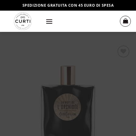
Salta
SPEDIZIONE GRATUITA CON 45 EURO DI SPESA
ai
contenuti
Aggiungi
alla lista
dei
desideri