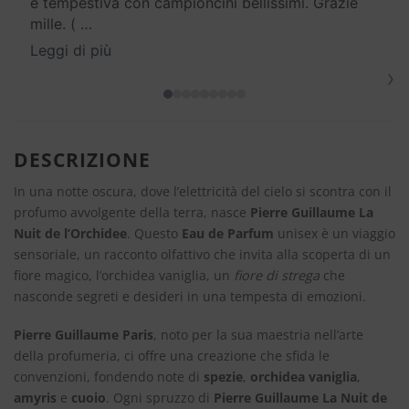
e tempestiva con campioncini bellissimi. Grazie
mille. (
…
Leggi di più
›
DESCRIZIONE
In una notte oscura, dove l’elettricità del cielo si scontra con il
profumo avvolgente della terra, nasce
Pierre Guillaume La
Nuit de l’Orchidee
. Questo
Eau de Parfum
unisex è un viaggio
sensoriale, un racconto olfattivo che invita alla scoperta di un
fiore magico, l’orchidea vaniglia, un
fiore di strega
che
nasconde segreti e desideri in una tempesta di emozioni.
Pierre Guillaume Paris
, noto per la sua maestria nell’arte
della profumeria, ci offre una creazione che sfida le
convenzioni, fondendo note di
spezie
,
orchidea vaniglia
,
amyris
e
cuoio
. Ogni spruzzo di
Pierre Guillaume La Nuit de