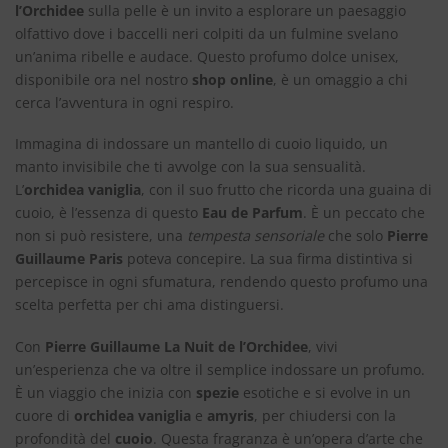
l’Orchidee
sulla pelle è un invito a esplorare un paesaggio
olfattivo dove i baccelli neri colpiti da un fulmine svelano
un’anima ribelle e audace. Questo profumo dolce unisex,
disponibile ora nel nostro
shop online
, è un omaggio a chi
cerca l’avventura in ogni respiro.
Immagina di indossare un mantello di cuoio liquido, un
manto invisibile che ti avvolge con la sua sensualità.
L’
orchidea vaniglia
, con il suo frutto che ricorda una guaina di
cuoio, è l’essenza di questo
Eau de Parfum
. È un peccato che
non si può resistere, una
tempesta sensoriale
che solo
Pierre
Guillaume Paris
poteva concepire. La sua firma distintiva si
percepisce in ogni sfumatura, rendendo questo profumo una
scelta perfetta per chi ama distinguersi.
Con
Pierre Guillaume La Nuit de l’Orchidee
, vivi
un’esperienza che va oltre il semplice indossare un profumo.
È un viaggio che inizia con
spezie
esotiche e si evolve in un
cuore di
orchidea vaniglia
e
amyris
, per chiudersi con la
profondità del
cuoio
. Questa fragranza è un’opera d’arte che