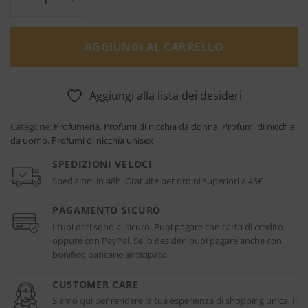
AGGIUNGI AL CARRELLO
Aggiungi alla lista dei desideri
Categorie:
Profumeria
,
Profumi di nicchia da donna
,
Profumi di nicchia
da uomo
,
Profumi di nicchia unisex
SPEDIZIONI VELOCI
Spedizioni in 48h. Gratuite per ordini superiori a 45€
PAGAMENTO SICURO
I tuoi dati sono al sicuro. Puoi pagare con carta di credito
oppure con PayPal. Se lo desideri puoi pagare anche con
bonifico bancario anticipato.
CUSTOMER CARE
Siamo qui per rendere la tua esperienza di shopping unica. Il