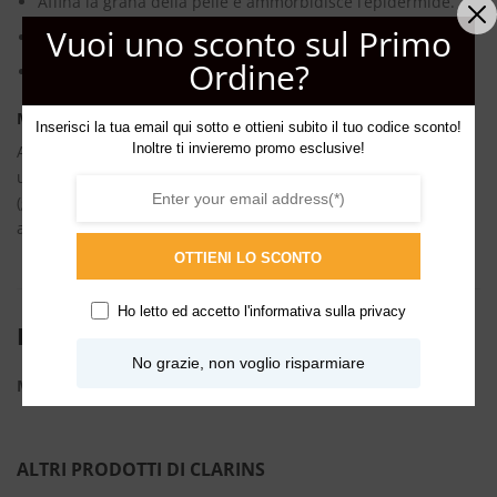
Affina la grana della pelle e ammorbidisce l’epidermide.
Vuoi uno sconto sul Primo
Contribuisce ad attenuare l’effetto pelle d’arancia.
Ordine?
La pelle è visibilmente più tonica e morbida al tatto.
Modo D’uso
Inserisci la tua email qui sotto e ottieni subito il tuo codice sconto!
Inoltre ti invieremo promo esclusive!
Applicare 1 o 2 volte alla settimana sulla pelle asciutta o
umida, anche sul seno e insistendo sulle zone più ruvide
(gomiti, ginocchia, piedi, cosce). Sciacquare
abbondantemente.
OTTIENI LO SCONTO
Ho letto ed accetto l'
informativa sulla privacy
INFORMAZIONI AGGIUNTIVE
No grazie, non voglio risparmiare
ML
200ml
ALTRI PRODOTTI DI CLARINS