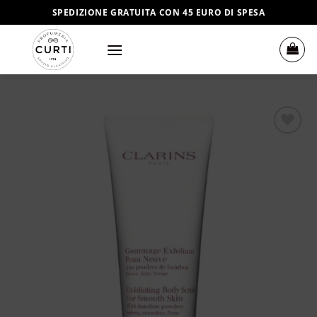
Salta
SPEDIZIONE GRATUITA CON 45 EURO DI SPESA
ai
contenuti
Aggiungi
alla lista
dei
desideri