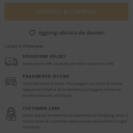
AGGIUNGI AL CARRELLO
Aggiungi alla lista dei desideri
Categoria:
Profumeria
SPEDIZIONI VELOCI
Spedizioni in 48h. Gratuite per ordini superiori a 45€
PAGAMENTO SICURO
I tuoi dati sono al sicuro. Puoi pagare con carta di credito
oppure con PayPal. Se lo desideri puoi pagare anche con
bonifico bancario anticipato.
CUSTOMER CARE
Siamo qui per rendere la tua esperienza di shopping unica. Il
nostro team di customer care è pronto ad assisterti in ogni
momento.