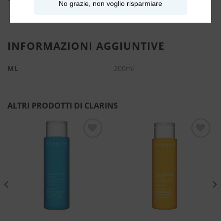
No grazie, non voglio risparmiare
INFORMAZIONI AGGIUNTIVE
ML
200ml
ALTRI PRODOTTI DI CLARINS
Aggiungi
Aggiungi
alla lista
alla lista
dei
dei
desideri
desideri