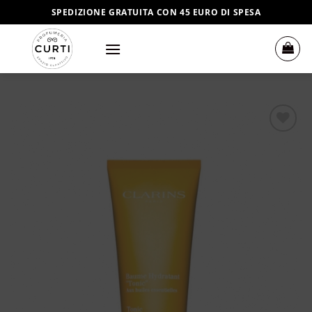
Salta
SPEDIZIONE GRATUITA CON 45 EURO DI SPESA
ai
contenuti
Aggiungi
alla lista
dei
desideri