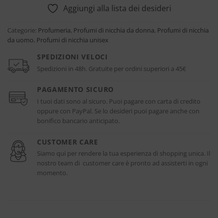
Aggiungi alla lista dei desideri
Categorie:
Profumeria
,
Profumi di nicchia da donna
,
Profumi di nicchia
da uomo
,
Profumi di nicchia unisex
SPEDIZIONI VELOCI
Spedizioni in 48h. Gratuite per ordini superiori a 45€
PAGAMENTO SICURO
I tuoi dati sono al sicuro. Puoi pagare con carta di credito
oppure con PayPal. Se lo desideri puoi pagare anche con
bonifico bancario anticipato.
CUSTOMER CARE
Siamo qui per rendere la tua esperienza di shopping unica. Il
nostro team di customer care è pronto ad assisterti in ogni
momento.