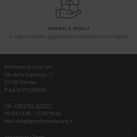
OMAGGI & REGALI
In ogni acquisto aggiungiamo campioncini in regalo
Profumeria Curti Srl
Via della Sapienza, 11
01100 Viterbo
P.Iva 01211260565
Tel.
+39 0761 220211
09.00/13.00 - 15.00/18.00
Mail
shop@profumeriacurti.it
Assistenza Clienti