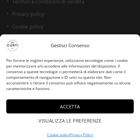
Termini e condizioni di vendita
Privacy policy
Cookie policy
Blog
Gestisci Consenso
I nostri canali social
Per fornire le migliori esperienze, utilizziamo tecnologie come i cookie
per memorizzare e/o accedere alle informazioni del dispositivo. Il
consenso a queste tecnologie ci permetterà di elaborare dati come il
comportamento di navigazione o ID unici su questo sito. Non
acconsentire o ritirare il consenso può influire negativamente su alcune
caratteristiche e funzioni.
ACCETTA
SABRINA da VALEGGIO
ha acquistato Blenheim
VISUALIZZA LE PREFERENZE
×
Bouquet - Penhaligon's -
100ml.
Cookie policy
Privacy Policy
Credits:
Studio GTomasselli.it