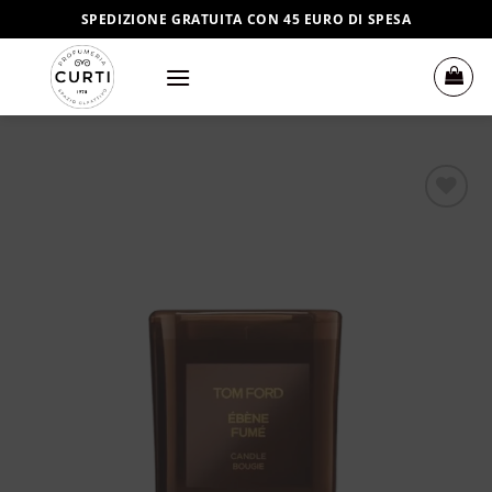
Salta
SPEDIZIONE GRATUITA CON 45 EURO DI SPESA
ai
contenuti
Aggiungi
alla lista
dei
desideri