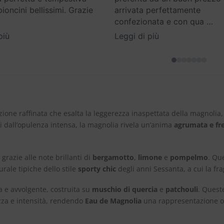
oncini bellissimi. Grazie
arrivata perfettamente
confezionata e con qua
…
più
Leggi di più
ione raffinata che esalta la leggerezza inaspettata della magnolia
chi dall’opulenza intensa, la magnolia rivela un’anima
agrumata e fr
grazie alle note brillanti di
bergamotto
,
limone
e
pompelmo
. Qu
urale tipiche dello stile
sporty chic
degli anni Sessanta, a cui la fra
a e avvolgente, costruita su
muschio di quercia
e
patchouli
. Quest
ezza e intensità, rendendo
Eau de Magnolia
una rappresentazione olf