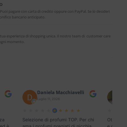
RO
. Puoi pagare con carta di credito oppure con PayPal. Se lo desideri
nifico bancario anticipato.
 tua esperienza di shopping unica. Il nostro team di customer care
n ogni momento.
Daniela Macchiavelli
Fe
Luglio 11, 2026
Lug
za
Selezione di profumi TOP. Per chi
Ottimo se
 ed è
ama i profumi pregiati,di nicchia
e disponi