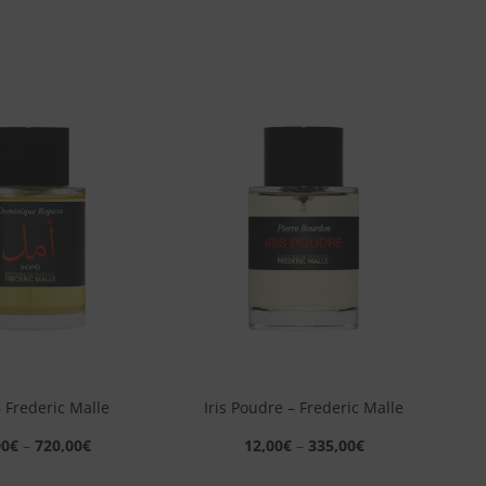
Aggiungi
Aggiungi
alla lista
alla lista
dei
dei
desideri
desideri
+
 Frederic Malle
Iris Poudre – Frederic Malle
00
€
–
720,00
€
12,00
€
–
335,00
€