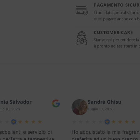
PAGAMENTO SICU
I tuoi dati sono al sicuro
puoi pagare anche con bo
CUSTOMER CARE
Siamo qui per rendere la
è pronto ad assisterti i
nia Salvador
Sandra Ghisu
lio 16, 2026
Luglio 13, 2026
eccellenti e servizio di
Ho acquistato la mia fragran
 perfetta e tempestiva
preferita ad un buon prezzo