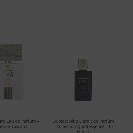
Aggiungi
Aggiungi
alla lista
alla lista
dei
dei
desideri
desideri
+
iro Eau de Parfum –
Outcast Blue Extrait de Parfum
ini di Toscana
– Collection Quintessence – Ex
Nihilo