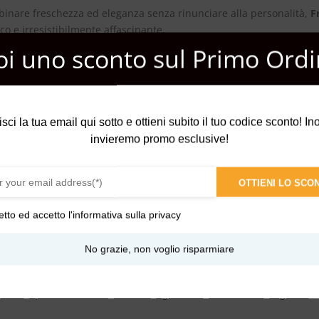
inare freschezza ed eleganza senza rinunciare alla personalità,
F
co e irresistibilmente affascinante.
oi uno sconto sul Primo Ordi
isci la tua email qui sotto e ottieni subito il tuo codice sconto! Inol
invieremo promo esclusive!
OTTIENI LO SCO
etto ed accetto l'
informativa sulla privacy
No grazie, non voglio risparmiare
etale
,
Speziate fresche
,
Terrose
,
Agrumate
,
Aromatiche
,
Legnose