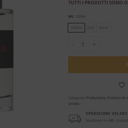
TUTTI I PRODOTTI SONO O
ML
:
100ml
100ml
2ml
50ml
Eau de Magnolia - Fr
Categorie:
Profumeria
,
Profumi di 
unisex
SPEDIZIONI VELOCI
Spedizioni in 48h. Gratuit