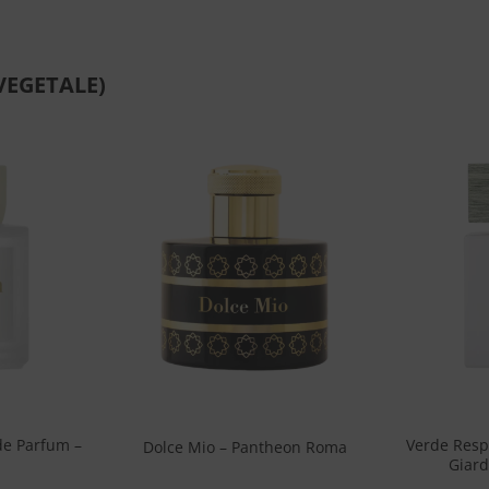
VEGETALE)
Aggiungi
Aggiungi
alla lista
alla lista
dei
dei
desideri
desideri
+
+
de Parfum –
Verde Resp
Dolce Mio – Pantheon Roma
Giard