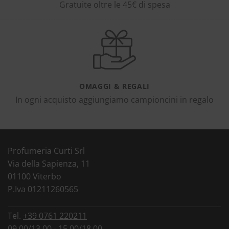
Gratuite oltre le 45€ di spesa
OMAGGI & REGALI
In ogni acquisto aggiungiamo campioncini in regalo
Profumeria Curti Srl
Via della Sapienza, 11
01100 Viterbo
P.Iva 01211260565
Tel.
+39 0761 220211
09.00/13.00 - 15.00/18.00