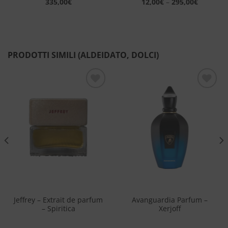
335,00
€
12,00
€
–
295,00
€
PRODOTTI SIMILI (ALDEIDATO, DOLCI)
Aggiungi
Aggiungi
alla lista
alla lista
dei
dei
desideri
desideri
Jeffrey – Extrait de parfum
Avanguardia Parfum –
– Spiritica
Xerjoff