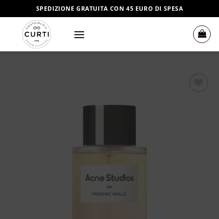
Salta
SPEDIZIONE GRATUITA CON 45 EURO DI SPESA
ai
contenuti
Aggiungi
alla lista
dei
desideri