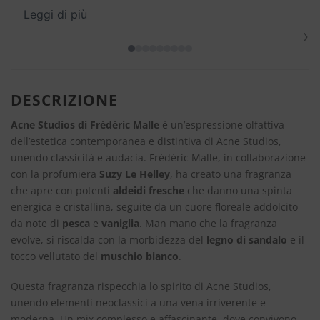
Leggi di più
›
DESCRIZIONE
Acne Studios di Frédéric Malle
è un’espressione olfattiva
dell’estetica contemporanea e distintiva di Acne Studios,
unendo classicità e audacia. Frédéric Malle, in collaborazione
con la profumiera
Suzy Le Helley
, ha creato una fragranza
che apre con potenti
aldeidi fresche
che danno una spinta
energica e cristallina, seguite da un cuore floreale addolcito
da note di
pesca
e
vaniglia
. Man mano che la fragranza
evolve, si riscalda con la morbidezza del
legno di sandalo
e il
tocco vellutato del
muschio bianco
.
Questa fragranza rispecchia lo spirito di Acne Studios,
unendo elementi neoclassici a una vena irriverente e
moderna. Un mix complesso e affascinante, dove convivono