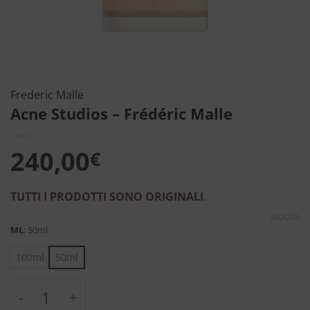
Frederic Malle
Acne Studios – Frédéric Malle
240,00
€
TUTTI I PRODOTTI SONO ORIGINALI
.
SVUOTA
ML
:
50ml
100ml
50ml
Acne Studios - Frédéric Malle quantità