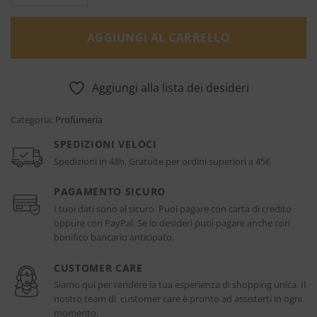
AGGIUNGI AL CARRELLO
Aggiungi alla lista dei desideri
Categoria:
Profumeria
SPEDIZIONI VELOCI
Spedizioni in 48h. Gratuite per ordini superiori a 45€
PAGAMENTO SICURO
I tuoi dati sono al sicuro. Puoi pagare con carta di credito
oppure con PayPal. Se lo desideri puoi pagare anche con
bonifico bancario anticipato.
CUSTOMER CARE
Siamo qui per rendere la tua esperienza di shopping unica. Il
nostro team di customer care è pronto ad assisterti in ogni
momento.