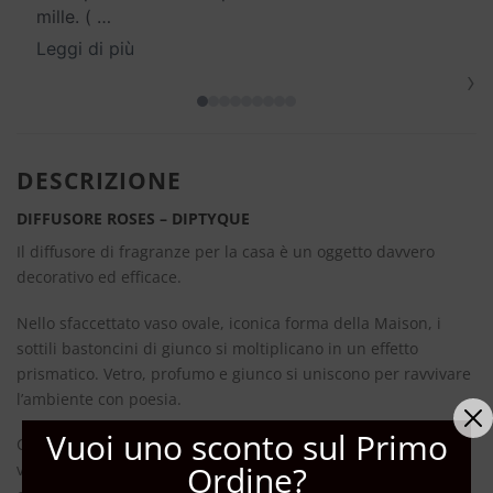
mille. (
…
Leggi di più
›
DESCRIZIONE
DIFFUSORE ROSES – DIPTYQUE
Il diffusore di fragranze per la casa è un oggetto davvero
decorativo ed efficace.
Nello sfaccettato vaso ovale, iconica forma della Maison, i
sottili bastoncini di giunco si moltiplicano in un effetto
prismatico. Vetro, profumo e giunco si uniscono per ravvivare
l’ambiente con poesia.
Vuoi uno sconto sul Primo
Concepito per profumare ampi spazi, si basa sulla capillarità
Ordine?
vegetale: i bastoncini in giunco naturale assorbono il