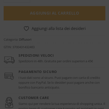
AGGIUNGI AL CARRELLO
Aggiungi alla lista dei desideri
Categoria:
Diffusori
GTIN:
3700431432483
SPEDIZIONI VELOCI
Spedizioni in 48h. Gratuite per ordini superiori a 45€
PAGAMENTO SICURO
I tuoi dati sono al sicuro. Puoi pagare con carta di credito
oppure con PayPal. Se lo desideri puoi pagare anche con
bonifico bancario anticipato.
CUSTOMER CARE
Siamo qui per rendere la tua esperienza di shopping unica. Il
nostro team di customer care è pronto ad assisterti in ogni