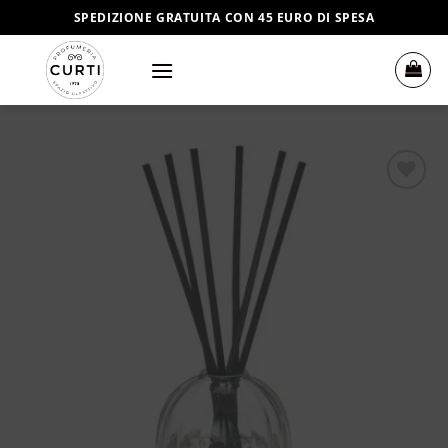
Salta
SPEDIZIONE GRATUITA CON 45 EURO DI SPESA
ai
contenuti
Aggiungi
alla lista
dei
desideri