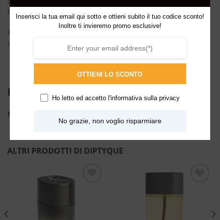
concentrato profumato e diffondono accuratamente le note
fresche e fiorite dei roseti in piena fioritura.
Inserisci la tua email qui sotto e ottieni subito il tuo codice sconto!
Inoltre ti invieremo promo esclusive!
Pensato per durare nel tempo, il diffusore può essere
ricaricato all’infinito con le profumazioni della gamma.
OTTIENI LO SCONTO
INFORMAZIONI AGGIUNTIVE
Ho letto ed accetto l'
informativa sulla privacy
ML
200ml
No grazie, non voglio risparmiare
ALTRI PRODOTTI DI DIPTYQUE
Aggiungi
Aggiungi
alla lista
alla lista
dei
dei
desideri
desideri