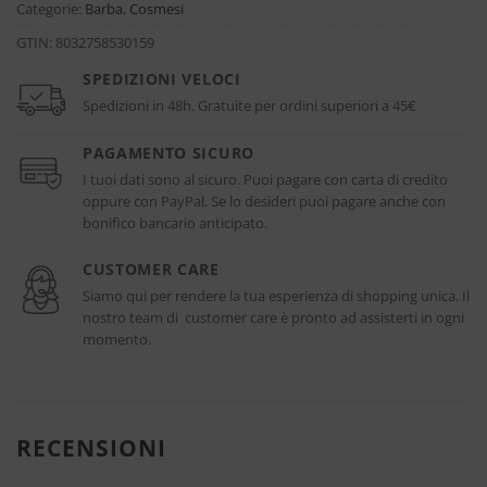
Categorie:
Barba
,
Cosmesi
GTIN:
8032758530159
SPEDIZIONI VELOCI
Spedizioni in 48h. Gratuite per ordini superiori a 45€
PAGAMENTO SICURO
I tuoi dati sono al sicuro. Puoi pagare con carta di credito
oppure con PayPal. Se lo desideri puoi pagare anche con
bonifico bancario anticipato.
CUSTOMER CARE
Siamo qui per rendere la tua esperienza di shopping unica. Il
nostro team di customer care è pronto ad assisterti in ogni
momento.
RECENSIONI