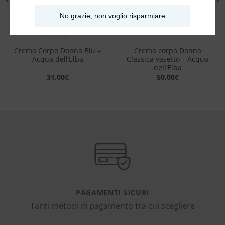
No grazie, non voglio risparmiare
Crema Corpo Donna Blu –
Crema corpo Donna
Acqua dell’Elba
Classica vasetto – Acqua
dell’Elba
31,00
€
50,00
€
PAGAMENTI SICURI
Tanti metodi di pagamento tra cui scegliere