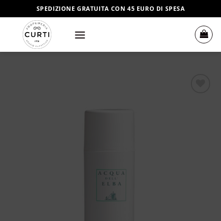
Salta
SPEDIZIONE GRATUITA CON 45 EURO DI SPESA
ai
contenuti
Aggiungi
alla lista
dei
desideri