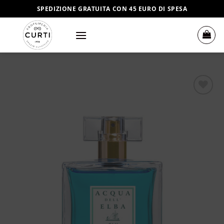
Salta
SPEDIZIONE GRATUITA CON 45 EURO DI SPESA
ai
contenuti
Aggiungi
alla lista
dei
desideri