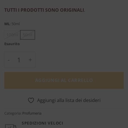
TUTTI I PRODOTTI SONO ORIGINALI
.
ML
:
50ml
100ml
50ml
Esaurito
Eau de Toilette Donna Blu – Acqua dell’Elba
AGGIUNGI AL CARRELLO
Aggiungi alla lista dei desideri
Categoria:
Profumeria
SPEDIZIONI VELOCI