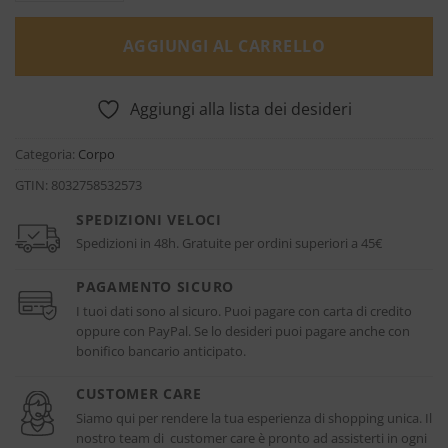
AGGIUNGI AL CARRELLO
Aggiungi alla lista dei desideri
Categoria:
Corpo
GTIN:
8032758532573
SPEDIZIONI VELOCI
Spedizioni in 48h. Gratuite per ordini superiori a 45€
PAGAMENTO SICURO
I tuoi dati sono al sicuro. Puoi pagare con carta di credito
oppure con PayPal. Se lo desideri puoi pagare anche con
bonifico bancario anticipato.
CUSTOMER CARE
Siamo qui per rendere la tua esperienza di shopping unica. Il
nostro team di customer care è pronto ad assisterti in ogni