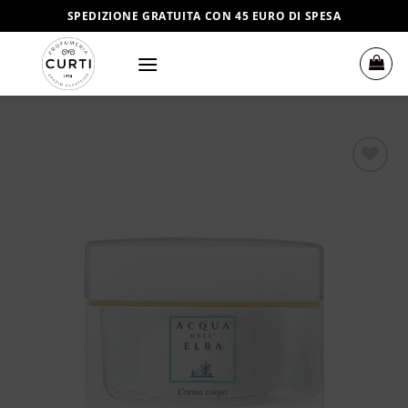
Salta
SPEDIZIONE GRATUITA CON 45 EURO DI SPESA
ai
contenuti
Aggiungi
alla lista
dei
desideri