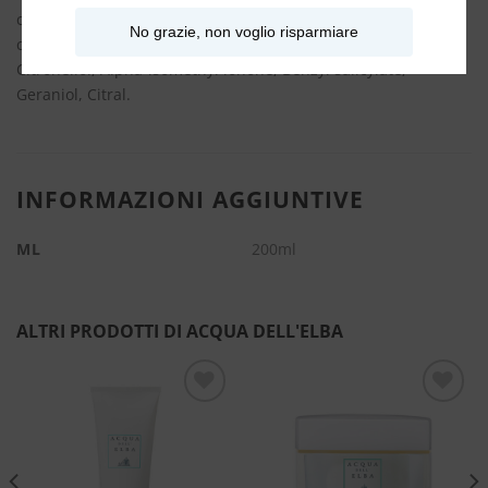
cyclohexene carboxaldehyde, Hydroxycitronellal, Hexyl
No grazie, non voglio risparmiare
cinnamal, Butylphenyl methylpropional, Limonene, Linalool,
Citronellol, Alpha-isomethyl ionone, Benzyl salicylate,
Geraniol, Citral.
INFORMAZIONI AGGIUNTIVE
ML
200ml
ALTRI PRODOTTI DI ACQUA DELL'ELBA
Aggiungi
Aggiungi
alla lista
alla lista
dei
dei
desideri
desideri