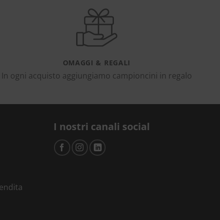
OMAGGI & REGALI
In ogni acquisto aggiungiamo campioncini in regalo
I nostri canali social
vendita