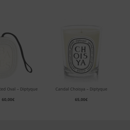
Aggiungi
Aggiungi
alla lista
alla lista
dei
dei
desideri
desideri
+
ted Oval – Diptyque
Candal Choisya – Diptyque
60,00
€
65,00
€