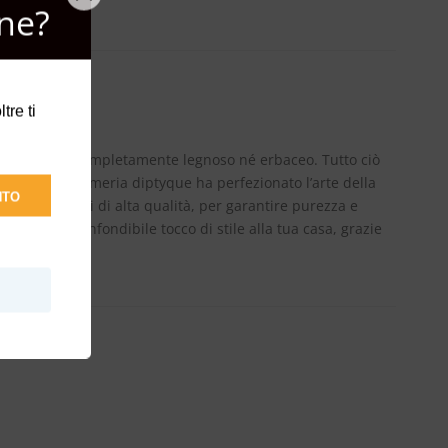
ne?
tre ti
a essere mai completamente legnoso né erbaceo. Tutto ciò
nni, la profumeria diptyque ha perfezionato l’arte della
NTO
ziali vegetali di alta qualità, per garantire purezza e
ona un inconfondibile tocco di stile alla tua casa, grazie