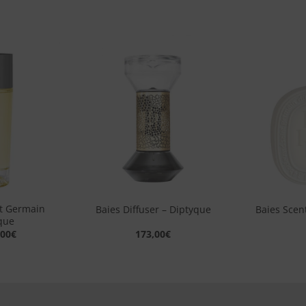
Aggiungi
Aggiungi
alla lista
alla lista
dei
dei
desideri
desideri
+
+
nt Germain
Baies Diffuser – Diptyque
Baies Scen
que
,00
€
173,00
€