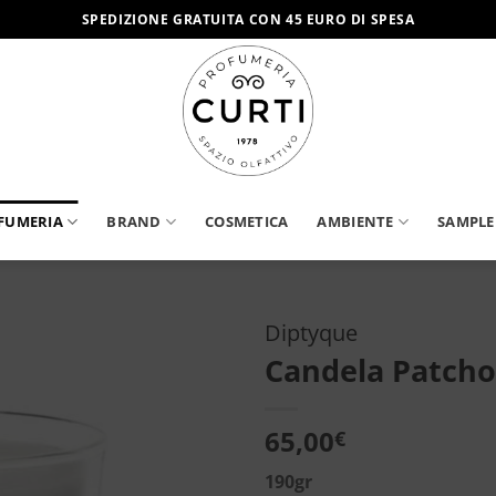
SPEDIZIONE GRATUITA CON 45 EURO DI SPESA
FUMERIA
BRAND
COSMETICA
AMBIENTE
SAMPLE
Diptyque
Candela Patcho
Aggiungi
alla lista
dei
65,00
€
desideri
190gr