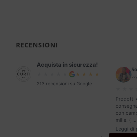
RECENSIONI
Acquista in sicurezza!
So
Lug
213 recensioni su Google
Prodotti 
consegna
con campi
mille. (
…
Leggi di 