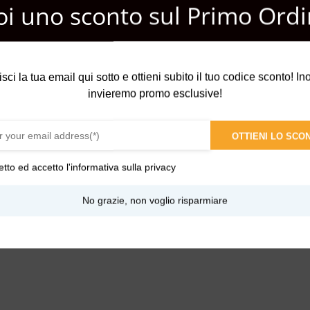
oi uno sconto sul Primo Ordi
isci la tua email qui sotto e ottieni subito il tuo codice sconto! Inol
invieremo promo esclusive!
 Erbacea, rivela l’odore del legno delle colline Indonesiane, senz
mpre equilibrata e gradevole. Forte dell’esperienza di oltre 50 a
OTTIENI LO SCO
nze, scoperte in tutto il mondo. Le candele sono create con oli essen
e ogni ambiente della maison. La raffinatezza dei vasetti diptyque d
etto ed accetto l'
informativa sulla privacy
classico.
No grazie, non voglio risparmiare