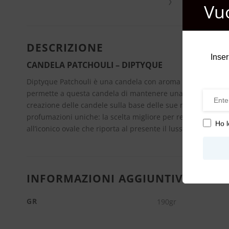
›
Vu
DESCRIZIONE
Inser
CANDELA PATCHOULI – DIPTYQUE
Diptyque Patchouli è una candela con aroma erboso fresco.
permette a questa candela di mantenere una profumazione se
creazione delle candele sulla base delle sue migliori fragra
profumazioni uniche: la scelta migliore per rendere special
Ho l
all’iconico ovale che riporta al presente il lusso del mondo 
INFORMAZIONI AGGIUNTIVE
GR
190gr