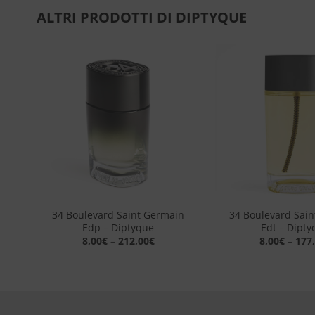
ALTRI PRODOTTI DI DIPTYQUE
ngi
Aggiungi
sta
alla lista
dei
eri
desideri
+
+
nte
34 Boulevard Saint Germain
34 Boulevard Sai
Edp – Diptyque
Edt – Dipty
8,00
€
–
212,00
€
8,00
€
–
177