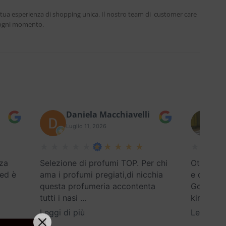
 tua esperienza di shopping unica. Il nostro team di customer care
n ogni momento.
Daniela Macchiavelli
Fe
Luglio 11, 2026
Lug
za
Selezione di profumi TOP. Per chi
Ottimo se
 ed è
ama i profumi pregiati,di nicchia
e disponi
questa profumeria accontenta
Google) E
tutti i nasi
…
kind
…
Leggi di più
Leggi di 