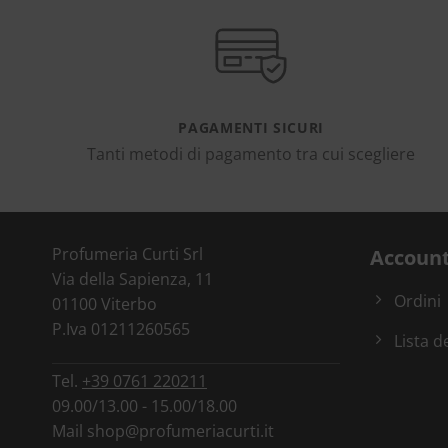
PAGAMENTI SICURI
Tanti metodi di pagamento tra cui scegliere
Profumeria Curti Srl
Accoun
Via della Sapienza, 11
Ordini
01100 Viterbo
P.Iva 01211260565
Lista d
Tel.
+39 0761 220211
09.00/13.00 - 15.00/18.00
Mail
shop@profumeriacurti.it