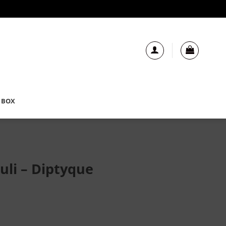
 BOX
uli – Diptyque