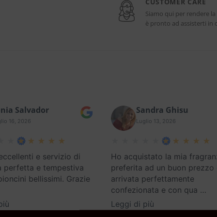
CUSTOMER CARE
Siamo qui per rendere la
è pronto ad assisterti i
nia Salvador
Sandra Ghisu
lio 16, 2026
Luglio 13, 2026
eccellenti e servizio di
Ho acquistato la mia fragran
 perfetta e tempestiva
preferita ad un buon prezzo
oncini bellissimi. Grazie
arrivata perfettamente
confezionata e con qua
…
più
Leggi di più