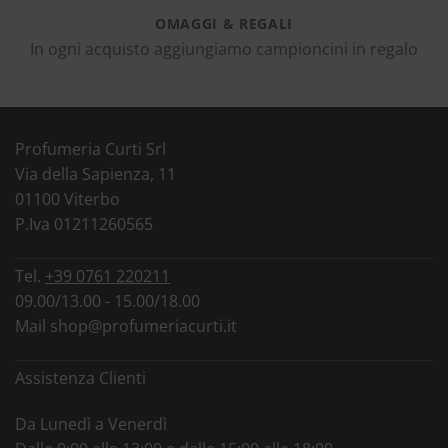
OMAGGI & REGALI
In ogni acquisto aggiungiamo campioncini in regalo
Profumeria Curti Srl
Via della Sapienza, 11
01100 Viterbo
P.Iva 01211260565
Tel.
+39 0761 220211
09.00/13.00 - 15.00/18.00
Mail
shop@profumeriacurti.it
Assistenza Clienti
Da Lunedì a Venerdì