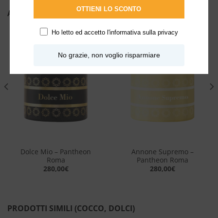
OTTIENI LO SCONTO
ALTRI PRODOTTI DI PANTHEON ROMA
Ho letto ed accetto l'
informativa sulla privacy
Aggiungi
Aggiungi
No grazie, non voglio risparmiare
alla lista
alla lista
dei
dei
desideri
desideri
Dolce Mio – Pantheon
Annone Supremo –
Roma
Pantheon Roma
280,00
€
280,00
€
PRODOTTI SIMILI (COCCO, DOLCI)