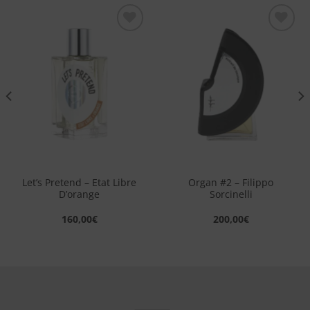
Aggiungi
Aggiungi
alla lista
alla lista
dei
dei
desideri
desideri
Let’s Pretend – Etat Libre
Organ #2 – Filippo
D’orange
Sorcinelli
160,00
€
200,00
€