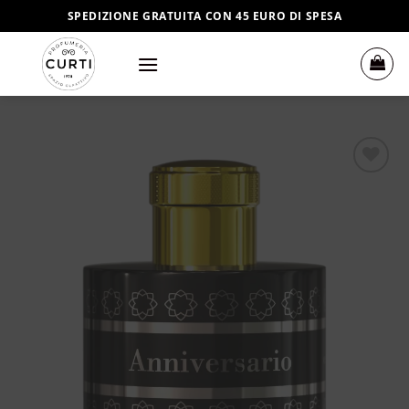
Salta
SPEDIZIONE GRATUITA CON 45 EURO DI SPESA
ai
contenuti
Aggiungi
alla lista
dei
desideri