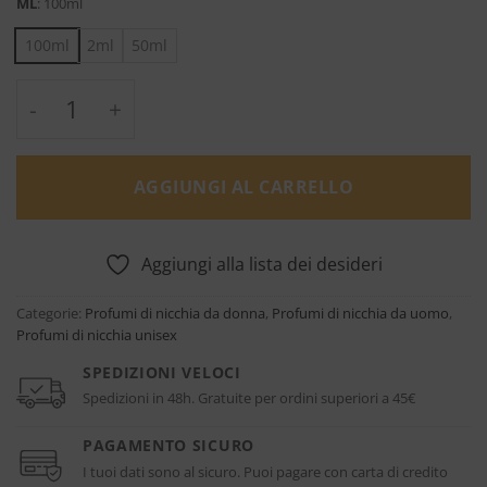
ML
:
100ml
100ml
2ml
50ml
Anniversario - Pantheon Roma quantità
AGGIUNGI AL CARRELLO
Aggiungi alla lista dei desideri
Categorie:
Profumi di nicchia da donna
,
Profumi di nicchia da uomo
,
Profumi di nicchia unisex
SPEDIZIONI VELOCI
Spedizioni in 48h. Gratuite per ordini superiori a 45€
PAGAMENTO SICURO
I tuoi dati sono al sicuro. Puoi pagare con carta di credito