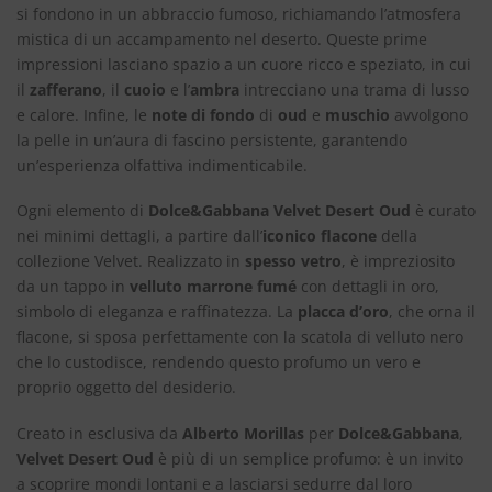
si fondono in un abbraccio fumoso, richiamando l’atmosfera
mistica di un accampamento nel deserto. Queste prime
impressioni lasciano spazio a un cuore ricco e speziato, in cui
il
zafferano
, il
cuoio
e l’
ambra
intrecciano una trama di lusso
e calore. Infine, le
note di fondo
di
oud
e
muschio
avvolgono
la pelle in un’aura di fascino persistente, garantendo
un’esperienza olfattiva indimenticabile.
Ogni elemento di
Dolce&Gabbana Velvet Desert Oud
è curato
nei minimi dettagli, a partire dall’
iconico flacone
della
collezione Velvet. Realizzato in
spesso vetro
, è impreziosito
da un tappo in
velluto marrone fumé
con dettagli in oro,
simbolo di eleganza e raffinatezza. La
placca d’oro
, che orna il
flacone, si sposa perfettamente con la scatola di velluto nero
che lo custodisce, rendendo questo profumo un vero e
proprio oggetto del desiderio.
Creato in esclusiva da
Alberto Morillas
per
Dolce&Gabbana
,
Velvet Desert Oud
è più di un semplice profumo: è un invito
a scoprire mondi lontani e a lasciarsi sedurre dal loro