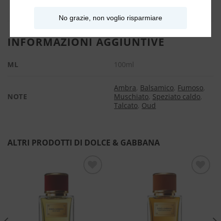
No grazie, non voglio risparmiare
INFORMAZIONI AGGIUNTIVE
ML
100ml
Ambra
,
Balsamico
,
Fumoso
,
NOTE
Muschiato
,
Speziato caldo
,
Talcato
,
Oud
ALTRI PRODOTTI DI DOLCE & GABBANA
Aggiungi
Aggiungi
alla lista
alla lista
dei
dei
desideri
desideri