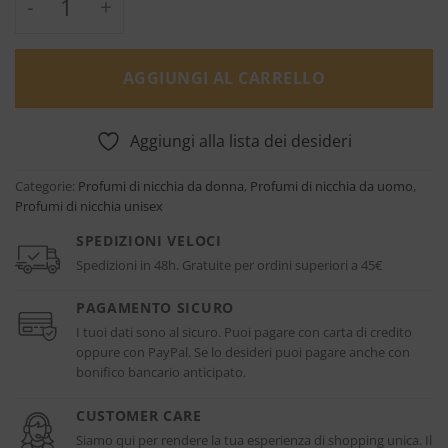
AGGIUNGI AL CARRELLO
Aggiungi alla lista dei desideri
Categorie:
Profumi di nicchia da donna
,
Profumi di nicchia da uomo
,
Profumi di nicchia unisex
SPEDIZIONI VELOCI
Spedizioni in 48h. Gratuite per ordini superiori a 45€
PAGAMENTO SICURO
I tuoi dati sono al sicuro. Puoi pagare con carta di credito
oppure con PayPal. Se lo desideri puoi pagare anche con
bonifico bancario anticipato.
CUSTOMER CARE
Siamo qui per rendere la tua esperienza di shopping unica. Il