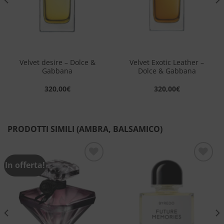
Velvet desire – Dolce &
Velvet Exotic Leather –
Gabbana
Dolce & Gabbana
320,00
€
320,00
€
PRODOTTI SIMILI (AMBRA, BALSAMICO)
In offerta!
Aggiungi
Aggiungi
alla lista
alla lista
dei
dei
desideri
desideri