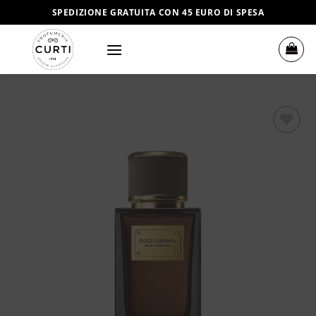
Salta
SPEDIZIONE GRATUITA CON 45 EURO DI SPESA
ai
contenuti
Aggiungi
alla lista
dei
desideri