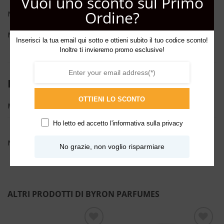
Vuoi uno sconto sul Primo
Ordine?
Note di Cuore:
Ambra, Note Speziate, Cannella
Nota di Fondo:
Legno di Sandalo, Muschio Bianco, Patchouli
Inserisci la tua email qui sotto e ottieni subito il tuo codice sconto!
Inoltre ti invieremo promo esclusive!
INFORMAZIONI AGGIUNTIVE
OTTIENI LO SCONTO
ML
15ml, 2ml, 75ml
Ho letto ed accetto l'
informativa sulla privacy
Acquatico
,
Dolci
,
Fresche
,
Ozoniche
,
Speziate calde
,
NOTE
No grazie, non voglio risparmiare
Talcate
,
Vanigliate
,
Fruttate
,
Legnose
,
Ambrate
ALTRI PRODOTTI DI BYRON PARFUMES