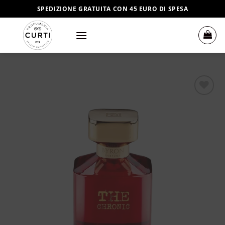
Salta
SPEDIZIONE GRATUITA CON 45 EURO DI SPESA
ai
contenuti
Aggiungi
alla lista
dei
desideri