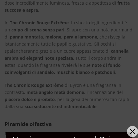
dose incredibilmente luminosa, fresca e appetitosa di
frutta
succosa e aspra
.
In
The Chronic Rouge Extrême
, lo shock degli ingredienti è
un
colpo di scena senza pari
. Si apre con una nota gourmand
di
panna montata, melone, pera e lampone
, che risveglia
istantaneamente tutte le papille gustative. Gli occhi si
spalancheranno grazie a un cuore appassionato di
cannella,
ambra ed eleganti note speziate
. Tutto il corpo andrà in
estasi quando la fragranza rivelerà le sue
note di fondo
coinvolgenti
di
sandalo, muschio bianco e patchouli
.
The Chronic Rouge Extrême
di Byron è una fragranza in
contrasto,
metà angelo metà demone
, l’incarnazione del
piacere dolce e proibito
, per la gioia dei numerosi fan rapiti
dalla sua
scia seducente ed indimenticabile
.
Piramide olfattiva
Note di Testa:
Lampone, Panna Montata, Melone, Pera