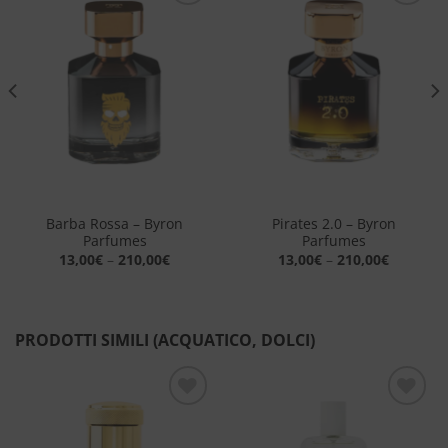
Aggiungi
Aggiungi
alla lista
alla lista
dei
dei
desideri
desideri
Barba Rossa – Byron
Pirates 2.0 – Byron
Parfumes
Parfumes
13,00
€
–
210,00
€
13,00
€
–
210,00
€
PRODOTTI SIMILI (ACQUATICO, DOLCI)
Aggiungi
Aggiungi
alla lista
alla lista