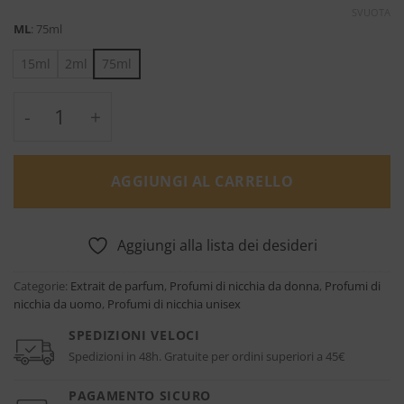
SVUOTA
ML
:
75ml
15ml
2ml
75ml
The Chronic Rouge Extrême Extrait - Byron 
AGGIUNGI AL CARRELLO
Aggiungi alla lista dei desideri
Categorie:
Extrait de parfum
,
Profumi di nicchia da donna
,
Profumi di
nicchia da uomo
,
Profumi di nicchia unisex
SPEDIZIONI VELOCI
Spedizioni in 48h. Gratuite per ordini superiori a 45€
PAGAMENTO SICURO