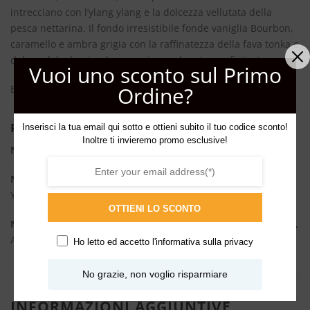
intrecciano con l’ylang ylang e la dolcezza vellutata della
pesca nettarina. Il fondo irresistibile fonde vaniglia Bourbon,
caramello e ambra grigia con la raffinatezza della fava tonka e
del sandalo, lasciando una scia avvolgente e sofisticata.
Vuoi uno sconto sul Primo
Ordine?
Eleganza zuccherina e mai stucchevole.
Piramide olfattiva
Inserisci la tua email qui sotto e ottieni subito il tuo codice sconto!
Inoltre ti invieremo promo esclusive!
Note di Testa:
Latte, Cocco, Mandorla, Anice
Note di Cuore:
Fiori Bianchi, Eliotropio, Fior d’arancio, Ylang
Ylang, Pesca Nettarina
OTTIENI LO SCONTO
Note di Fondo:
Vaniglia Bourbon, Caramello, Muschio Bianco,
Ambra Grigia, Fava Tonka, Legno di Sandalo
Ho letto ed accetto l'
informativa sulla privacy
No grazie, non voglio risparmiare
INFORMAZIONI AGGIUNTIVE