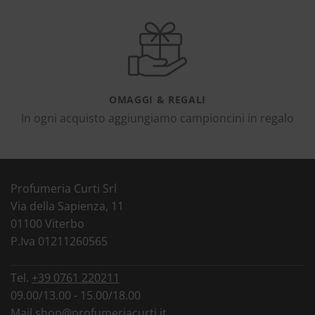
OMAGGI & REGALI
In ogni acquisto aggiungiamo campioncini in regalo
Profumeria Curti Srl
Via della Sapienza, 11
01100 Viterbo
P.Iva 01211260565
Tel.
+39 0761 220211
09.00/13.00 - 15.00/18.00
Mail
shop@profumeriacurti.it