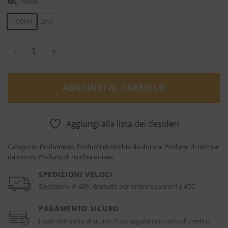
ML
:
100ml
100ml
2ml
Sunset Caramel - Cave quantità
AGGIUNGI AL CARRELLO
Aggiungi alla lista dei desideri
Categorie:
Profumeria
,
Profumi di nicchia da donna
,
Profumi di nicchia
da uomo
,
Profumi di nicchia unisex
SPEDIZIONI VELOCI
Spedizioni in 48h. Gratuite per ordini superiori a 45€
PAGAMENTO SICURO
I tuoi dati sono al sicuro. Puoi pagare con carta di credito