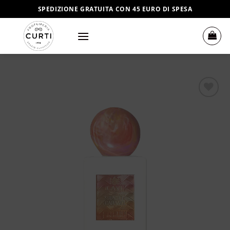
Salta
SPEDIZIONE GRATUITA CON 45 EURO DI SPESA
ai
contenuti
Aggiungi
alla lista
dei
desideri