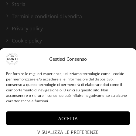
Storia
Termini e condizioni di vendita
Privacy policy
Cookie policy
Blog
Gestisci Consenso
I nostri canali social
Per fornire le migliori esperienze, utilizziamo tecnologie come i cookie
per memorizzare e/o accedere alle informazioni del dispositivo. Il
consenso a queste tecnologie ci permetterà di elaborare dati come il
comportamento di navigazione o ID unici su questo sito. Non
acconsentire o ritirare il consenso può influire negativamente su alcune
caratteristiche e funzioni.
ACCETTA
Francesco da Assemini
ha acquistato Elysium
VISUALIZZA LE PREFERENZE
×