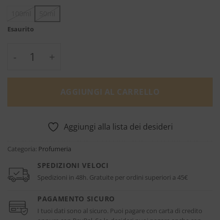
100ml
50ml
Esaurito
Soprano - Xerjoff quantità
AGGIUNGI AL CARRELLO
Aggiungi alla lista dei desideri
Categoria:
Profumeria
SPEDIZIONI VELOCI
Spedizioni in 48h. Gratuite per ordini superiori a 45€
PAGAMENTO SICURO
I tuoi dati sono al sicuro. Puoi pagare con carta di credito