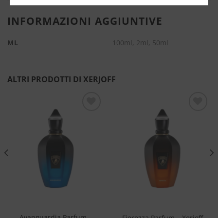
INFORMAZIONI AGGIUNTIVE
ML
100ml, 2ml, 50ml
ALTRI PRODOTTI DI XERJOFF
Aggiungi
Aggiungi
alla lista
alla lista
dei
dei
desideri
desideri
Avanguardia Parfum –
Fierezza Parfum – Xerjoff