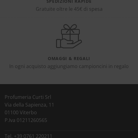
SPEDIZIONI RAPIDE
Gratuite oltre le 45€ di spesa
OMAGGI & REGALI
In ogni acquisto aggiungiamo campioncini in regalo
Profumeria Curti Srl
Via della Sapienza, 11
01100 Viterbo
P.Iva 01211260565
Tel.
+39 0761 220211