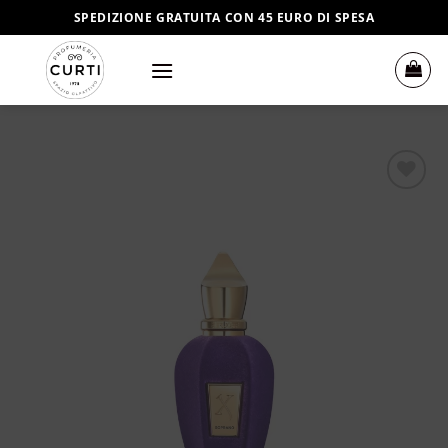
Salta
SPEDIZIONE GRATUITA CON 45 EURO DI SPESA
ai
contenuti
Aggiungi
alla lista
dei
desideri