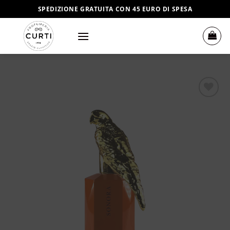
Salta
SPEDIZIONE GRATUITA CON 45 EURO DI SPESA
ai
contenuti
Aggiungi
alla lista
dei
desideri