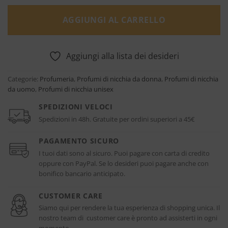
AGGIUNGI AL CARRELLO
Aggiungi alla lista dei desideri
Categorie:
Profumeria
,
Profumi di nicchia da donna
,
Profumi di nicchia
da uomo
,
Profumi di nicchia unisex
SPEDIZIONI VELOCI
Spedizioni in 48h. Gratuite per ordini superiori a 45€
PAGAMENTO SICURO
I tuoi dati sono al sicuro. Puoi pagare con carta di credito
oppure con PayPal. Se lo desideri puoi pagare anche con
bonifico bancario anticipato.
CUSTOMER CARE
Siamo qui per rendere la tua esperienza di shopping unica. Il
nostro team di customer care è pronto ad assisterti in ogni