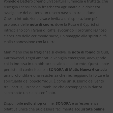
Pomelo e Dattero creano un’apertura luminosa e fruttata, che
risveglia i sensi con la freschezza agrumata e la dolcezza
avvolgente del dattero, un tesoro nascosto tra le dune.
Questa introduzione vivace invita a un’esplorazione più
profonda delle
note di cuore
, dove la Rosa e il Cypriol si
intrecciano con i Grani di caffè, evocando il profumo legnoso
e speziato delle cerimonie sacre, un omaggio alla spiritualità
e alla connessione con la terra.
Man mano che la fragranza si evolve, le
note di fondo
di Oud,
Karmawood, Legni ambrati e Vaniglia emergono, avvolgendo
chi la indossa in un abbraccio caldo e seducente. Queste note
persistenti conferiscono a
SONORA di Mutis Nueva Granada
una profondità e una resistenza che riecheggiano la forza e la
spiritualità del popolo Yaqui. È come un sussurro del vento
tra i cactus, un’eco del tamburo che accompagna la danza
sacra sotto un cielo sconfinato.
Disponibile
nello shop
online,
SONORA
è un’esperienza
olfattiva unica che può essere facilmente
acquistata online