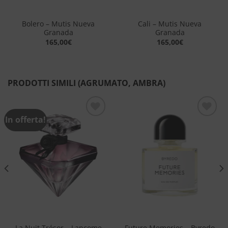
Bolero – Mutis Nueva
Cali – Mutis Nueva
Granada
Granada
165,00
€
165,00
€
PRODOTTI SIMILI (AGRUMATO, AMBRA)
In offerta!
Aggiungi
Aggiungi
alla lista
alla lista
dei
dei
desideri
desideri
La Nuit Trésor – Lancome
Future Memories – Byredo