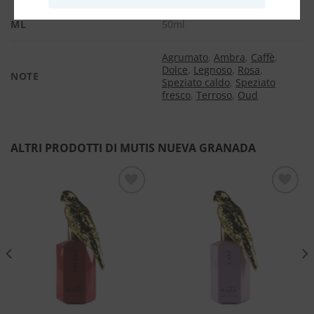
ML
50ml
Agrumato
,
Ambra
,
Caffè
,
Dolce
,
Legnoso
,
Rosa
,
NOTE
Speziato caldo
,
Speziato
fresco
,
Terroso
,
Oud
ALTRI PRODOTTI DI MUTIS NUEVA GRANADA
Aggiungi
Aggiungi
alla lista
alla lista
dei
dei
desideri
desideri