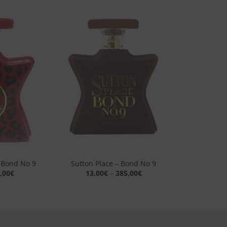
Aggiungi
Aggiungi
alla lista
alla lista
dei
dei
desideri
desideri
+
 Bond No 9
Sutton Place – Bond No 9
,00
€
13,00
€
–
385,00
€