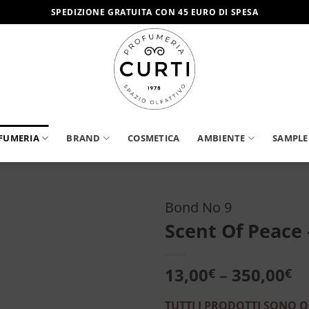
SPEDIZIONE GRATUITA CON 45 EURO DI SPESA
FUMERIA
BRAND
COSMETICA
AMBIENTE
SAMPLE
Bond No 9
Scent Of Peace
Aggiungi
alla lista
dei
13,00
–
350,00
€
€
desideri
TUTTI I PRODOTTI SONO O