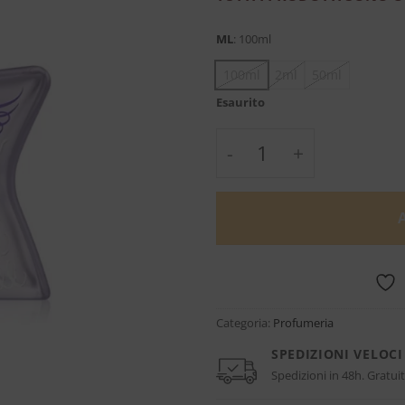
ML
:
100ml
100ml
2ml
50ml
Esaurito
Scent Of Peace - Bon
Categoria:
Profumeria
SPEDIZIONI VELOCI
Spedizioni in 48h. Gratuit