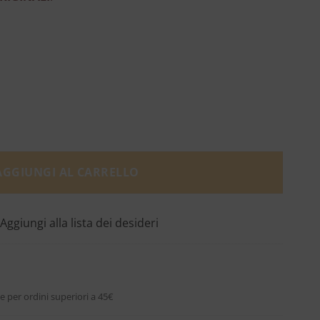
d No 9 quantità
AGGIUNGI AL CARRELLO
Aggiungi alla lista dei desideri
e per ordini superiori a 45€