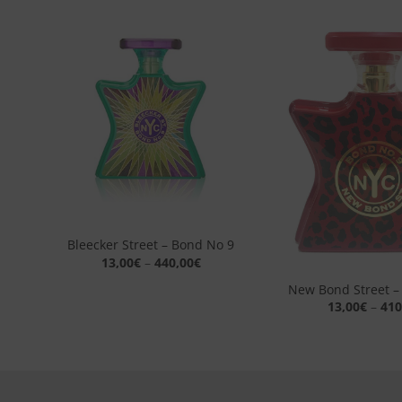
Aggiungi
alla lista
dei
desideri
+
Bleecker Street – Bond No 9
+
13,00
€
–
440,00
€
New Bond Street –
13,00
€
–
410