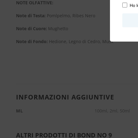
NOTE OLFATTIVE:
Ho l
Note di Testa:
Pomlpelmo, Ribes Nero
Note di Cuore:
Mughetto
Note di Fondo:
Hedione, Legno di Cedro, Musk
INFORMAZIONI AGGIUNTIVE
ML
100ml, 2ml, 50ml
ALTRI PRODOTTI DI BOND NO 9