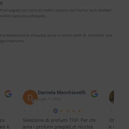
RO
. Puoi pagare con carta di credito oppure con PayPal. Se lo desideri
nifico bancario anticipato.
 tua esperienza di shopping unica. Il nostro team di customer care
n ogni momento.
Daniela Macchiavelli
Fe
Luglio 11, 2026
Lug
za
Selezione di profumi TOP. Per chi
Ottimo se
 ed è
ama i profumi pregiati,di nicchia
e disponi