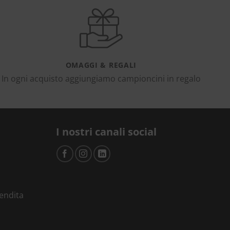
OMAGGI & REGALI
In ogni acquisto aggiungiamo campioncini in regalo
I nostri canali social
vendita