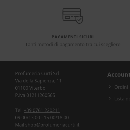
PAGAMENTI SICURI
Tanti metodi di pagamento tra cui scegliere
Profumeria Curti Srl
Accoun
Via della Sapienza, 11
Ordini
01100 Viterbo
P.Iva 01211260565
Lista d
Tel.
+39 0761 220211
09.00/13.00 - 15.00/18.00
Mail
shop@profumeriacurti.it