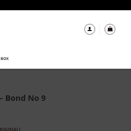
 BOX
 – Bond No 9
RIGINALI
.