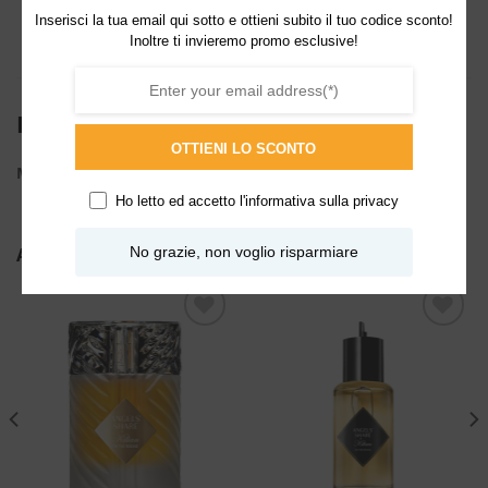
Inserisci la tua email qui sotto e ottieni subito il tuo codice sconto!
Inoltre ti invieremo promo esclusive!
INFORMAZIONI AGGIUNTIVE
OTTIENI LO SCONTO
ML
50ml
Ho letto ed accetto l'
informativa sulla privacy
No grazie, non voglio risparmiare
ALTRI PRODOTTI DI KILIAN
Aggiungi
Aggiungi
alla lista
alla lista
dei
dei
desideri
desideri