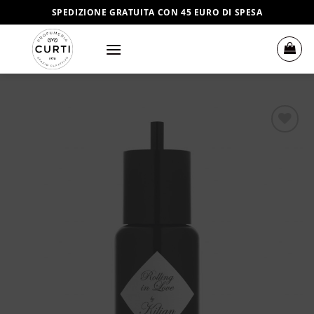
Salta
SPEDIZIONE GRATUITA CON 45 EURO DI SPESA
ai
contenuti
Aggiungi
alla lista
dei
desideri