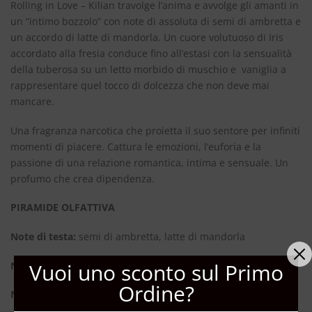
Rolling in Love – Kilian travolge l’anima e avvolge gli amanti in
un “intimo bozzolo” con note di assoluta di semi di ambretta e
un accordo di latte di mandorla. Un cuore volutuoso di Iris
accordato alla fresia conduce fino all’estasi con la sensualità
della tuberosa su un letto morbido di muschio e vaniglia a
rappresentare quel tocco di dolcezza che non deve mai
mancare.
Una fragranza narcotica che proietta il suo sentore per infiniti
momenti di piacere. Cattura le emozioni, l’euforia e la
passione di una relazione romantica, intima e sensuale. Un
profumo che crea dipendenza.
PIRAMIDE OLFATTIVA
Note di testa:
semi di ambretta, latte di mandorla
Vuoi uno sconto sul Primo
Note di cuore:
fresia, iris
Ordine?
Note di fondo:
vaniglia, muschio, tuberosa, fava tonka