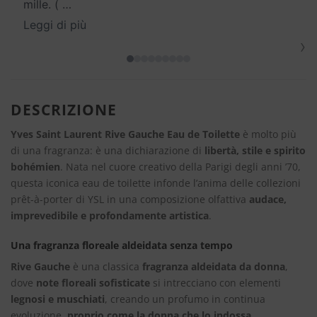
mille. (
…
Leggi di più
›
DESCRIZIONE
Yves Saint Laurent Rive Gauche Eau de Toilette
è molto più
di una fragranza: è una dichiarazione di
libertà, stile e spirito
bohémien
. Nata nel cuore creativo della Parigi degli anni ’70,
questa iconica eau de toilette infonde l’anima delle collezioni
prêt-à-porter di YSL in una composizione olfattiva
audace,
imprevedibile e profondamente artistica
.
Una fragranza floreale aldeidata senza tempo
Rive Gauche
è una classica
fragranza aldeidata da donna
,
dove
note floreali sofisticate
si intrecciano con elementi
legnosi e muschiati
, creando un profumo in continua
evoluzione,
proprio come la donna che lo indossa
.