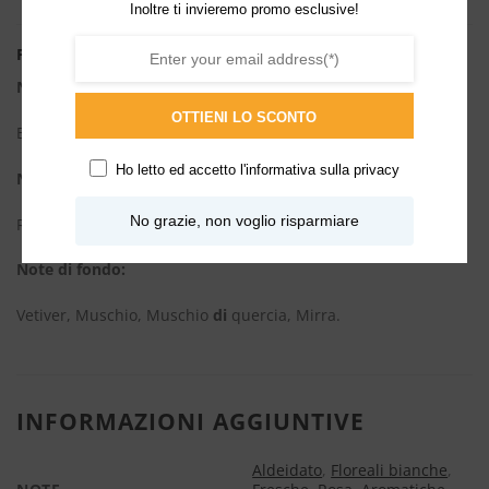
Inoltre ti invieremo promo esclusive!
Piramide Olfattiva
Note di testa:
OTTIENI LO SCONTO
Bergamotto, Aldeidi, Ylang-Ylang, Fresia.
Ho letto ed accetto l'
informativa sulla privacy
Note di cuore:
No grazie, non voglio risparmiare
Rosa, Gelsomino.
Note di fondo:
Vetiver, Muschio, Muschio
di
quercia, Mirra.
INFORMAZIONI AGGIUNTIVE
Aldeidato
,
Floreali bianche
,