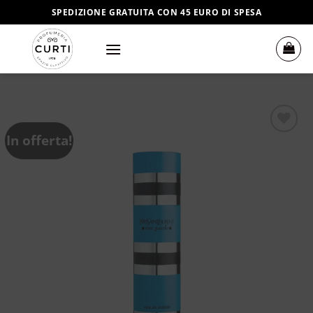
Salta
SPEDIZIONE GRATUITA CON 45 EURO DI SPESA
ai
contenuti
In offerta!
Aggiungi
alla lista
dei
desideri