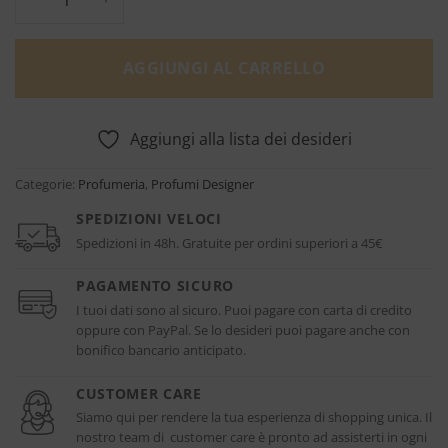
AGGIUNGI AL CARRELLO
Aggiungi alla lista dei desideri
Categorie:
Profumeria
,
Profumi Designer
SPEDIZIONI VELOCI
Spedizioni in 48h. Gratuite per ordini superiori a 45€
PAGAMENTO SICURO
I tuoi dati sono al sicuro. Puoi pagare con carta di credito
oppure con PayPal. Se lo desideri puoi pagare anche con
bonifico bancario anticipato.
CUSTOMER CARE
Siamo qui per rendere la tua esperienza di shopping unica. Il
nostro team di customer care è pronto ad assisterti in ogni