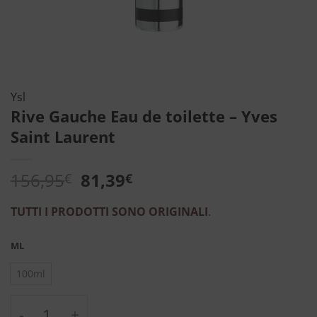
Ysl
Rive Gauche Eau de toilette – Yves
Saint Laurent
Il
Il
156,95
81,39
€
€
prezzo
prezzo
originale
attuale
TUTTI I PRODOTTI SONO ORIGINALI
.
era:
è:
156,95€.
81,39€.
ML
100ml
Rive Gauche Eau de toilette - Yves Saint La