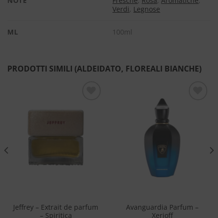
NOTE
Fresche
,
Rosa
,
Aromatiche
,
Verdi
,
Legnose
ML
100ml
PRODOTTI SIMILI (ALDEIDATO, FLOREALI BIANCHE)
Aggiungi
Aggiungi
alla lista
alla lista
dei
dei
desideri
desideri
Jeffrey – Extrait de parfum
Avanguardia Parfum –
– Spiritica
Xerjoff