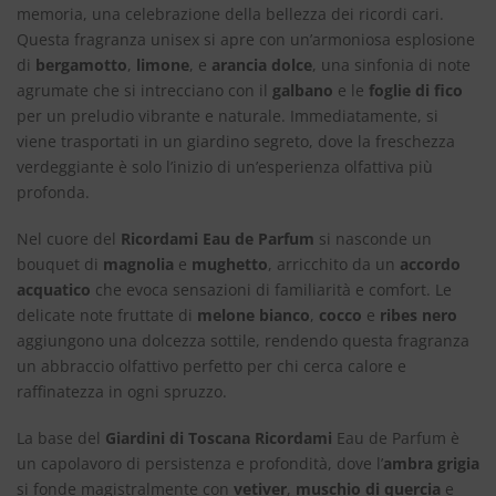
memoria, una celebrazione della bellezza dei ricordi cari.
Questa fragranza unisex si apre con un’armoniosa esplosione
di
bergamotto
,
limone
, e
arancia dolce
, una sinfonia di note
agrumate che si intrecciano con il
galbano
e le
foglie di fico
per un preludio vibrante e naturale. Immediatamente, si
viene trasportati in un giardino segreto, dove la freschezza
verdeggiante è solo l’inizio di un’esperienza olfattiva più
profonda.
Nel cuore del
Ricordami Eau de Parfum
si nasconde un
bouquet di
magnolia
e
mughetto
, arricchito da un
accordo
acquatico
che evoca sensazioni di familiarità e comfort. Le
delicate note fruttate di
melone bianco
,
cocco
e
ribes nero
aggiungono una dolcezza sottile, rendendo questa fragranza
un abbraccio olfattivo perfetto per chi cerca calore e
raffinatezza in ogni spruzzo.
La base del
Giardini di Toscana Ricordami
Eau de Parfum è
un capolavoro di persistenza e profondità, dove l’
ambra grigia
si fonde magistralmente con
vetiver
,
muschio di quercia
e