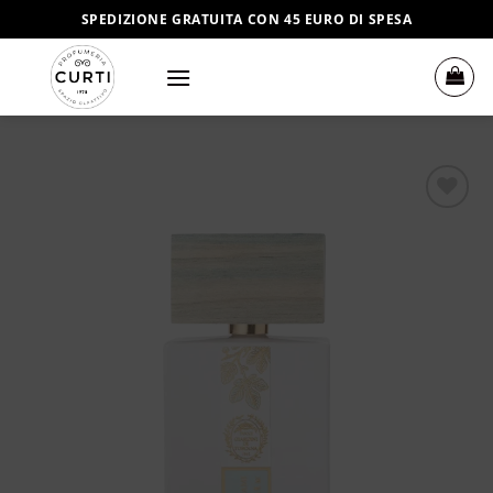
Salta
SPEDIZIONE GRATUITA CON 45 EURO DI SPESA
ai
contenuti
Aggiungi
alla lista
dei
desideri