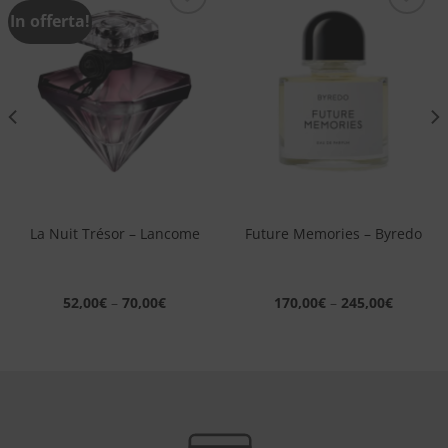
In offerta!
Aggiungi
Aggiungi
alla lista
alla lista
dei
dei
desideri
desideri
La Nuit Trésor – Lancome
Future Memories – Byredo
52,00
€
–
70,00
€
170,00
€
–
245,00
€