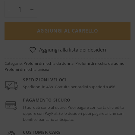
Ricordami Eau de Parfum - Giardini di Tosc
AGGIUNGI AL CARRELLO
Aggiungi alla lista dei desideri
Categorie:
Profumi di nicchia da donna
,
Profumi di nicchia da uomo
,
Profumi di nicchia unisex
SPEDIZIONI VELOCI
Spedizioni in 48h. Gratuite per ordini superiori a 45€
PAGAMENTO SICURO
I tuoi dati sono al sicuro. Puoi pagare con carta di credito
oppure con PayPal. Se lo desideri puoi pagare anche con
bonifico bancario anticipato.
CUSTOMER CARE