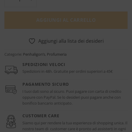
AGGIUNGI AL CARRELLO
Aggiungi alla lista dei desideri
Categorie:
Penhaligon’s
,
Profumeria
SPEDIZIONI VELOCI
Spedizioni in 48h. Gratuite per ordini superiori a 45€
PAGAMENTO SICURO
I tuoi dati sono al sicuro. Puoi pagare con carta di credito
oppure con PayPal. Se lo desideri puoi pagare anche con
bonifico bancario anticipato.
CUSTOMER CARE
Siamo qui per rendere la tua esperienza di shopping unica. Il
nostro team di customer care è pronto ad assisterti in ogni