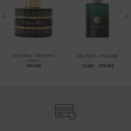
alla lista
alla lista
dei
dei
desideri
desideri
Dolce Mio – Pantheon
Epic Man – Amouage
Roma
280,00
€
13,00
€
–
370,00
€