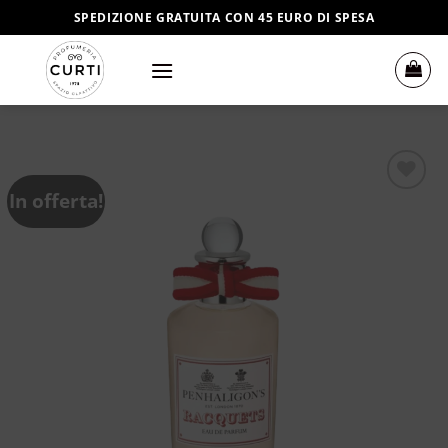
Salta
SPEDIZIONE GRATUITA CON 45 EURO DI SPESA
ai
contenuti
In offerta!
Aggiungi
alla lista
dei
desideri