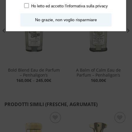
Ho letto ed accetto l'
informativa sulla privacy
Aggiungi
Aggiungi
alla lista
alla lista
No grazie, non voglio risparmiare
dei
dei
desideri
desideri
Bold Blend Eau de Parfum
A Balm of Calm Eau de
– Penhaligon’s
Parfum – Penhaligon’s
160,00
€
–
245,00
€
160,00
€
PRODOTTI SIMILI (FRESCHE, AGRUMATE)
Aggiungi
Aggiungi