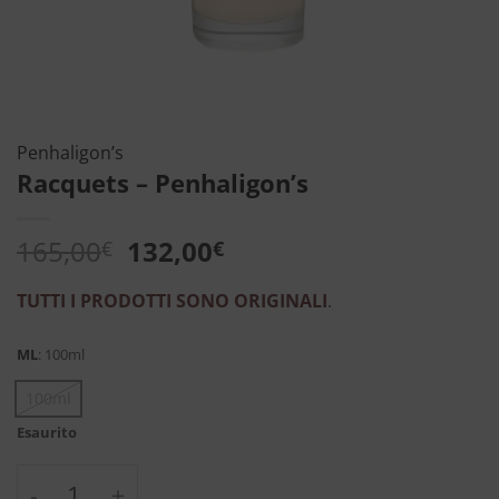
Penhaligon’s
Racquets – Penhaligon’s
Il
Il
165,00
132,00
€
€
prezzo
prezzo
originale
attuale
TUTTI I PRODOTTI SONO ORIGINALI
.
era:
è:
165,00€.
132,00€.
ML
:
100ml
100ml
Esaurito
Racquets - Penhaligon's quantità