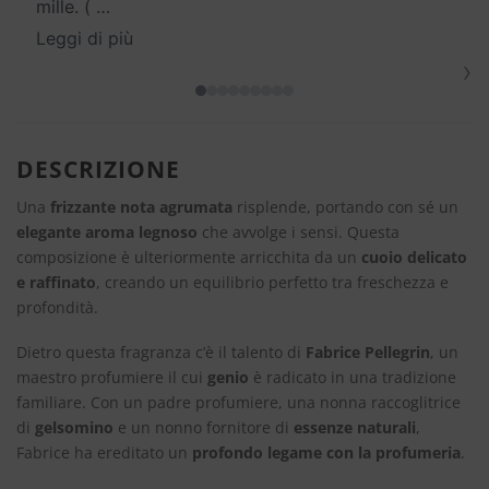
mille. (
…
Leggi di più
›
DESCRIZIONE
Una
frizzante nota agrumata
risplende, portando con sé un
elegante aroma legnoso
che avvolge i sensi. Questa
composizione è ulteriormente arricchita da un
cuoio delicato
e raffinato
, creando un equilibrio perfetto tra freschezza e
profondità.
Dietro questa fragranza c’è il talento di
Fabrice Pellegrin
, un
maestro profumiere il cui
genio
è radicato in una tradizione
familiare. Con un padre profumiere, una nonna raccoglitrice
di
gelsomino
e un nonno fornitore di
essenze naturali
,
Fabrice ha ereditato un
profondo legame con la profumeria
.