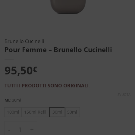
Brunello Cucinelli
Pour Femme – Brunello Cucinelli
95,50
€
TUTTI I PRODOTTI SONO ORIGINALI
.
SVUOTA
ML
:
30ml
100ml
150ml Refill
30ml
50ml
Pour Femme - Brunello Cucinelli quantità