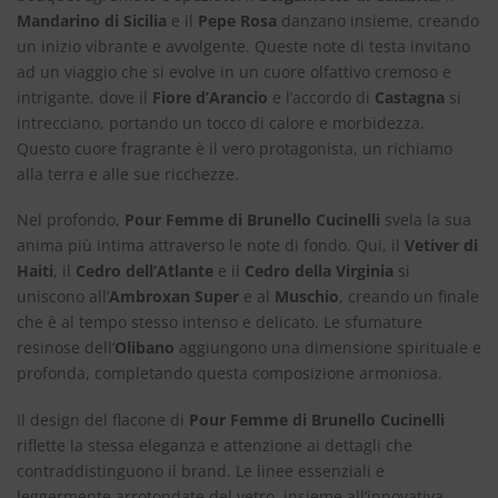
Mandarino di Sicilia
e il
Pepe Rosa
danzano insieme, creando
un inizio vibrante e avvolgente. Queste note di testa invitano
ad un viaggio che si evolve in un cuore olfattivo cremoso e
intrigante, dove il
Fiore d’Arancio
e l’accordo di
Castagna
si
intrecciano, portando un tocco di calore e morbidezza.
Questo cuore fragrante è il vero protagonista, un richiamo
alla terra e alle sue ricchezze.
Nel profondo,
Pour Femme di Brunello Cucinelli
svela la sua
anima più intima attraverso le note di fondo. Qui, il
Vetiver di
Haiti
, il
Cedro dell’Atlante
e il
Cedro della Virginia
si
uniscono all’
Ambroxan Super
e al
Muschio
, creando un finale
che è al tempo stesso intenso e delicato. Le sfumature
resinose dell’
Olibano
aggiungono una dimensione spirituale e
profonda, completando questa composizione armoniosa.
Il design del flacone di
Pour Femme di Brunello Cucinelli
riflette la stessa eleganza e attenzione ai dettagli che
contraddistinguono il brand. Le linee essenziali e
leggermente arrotondate del vetro, insieme all’innovativa