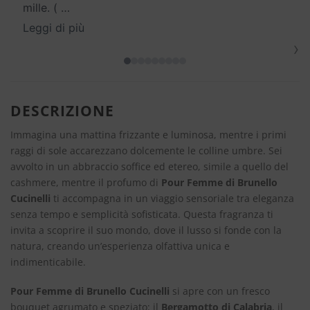
mille. (
…
Leggi di più
›
DESCRIZIONE
Immagina una mattina frizzante e luminosa, mentre i primi
raggi di sole accarezzano dolcemente le colline umbre. Sei
avvolto in un abbraccio soffice ed etereo, simile a quello del
cashmere, mentre il profumo di
Pour Femme di Brunello
Cucinelli
ti accompagna in un viaggio sensoriale tra eleganza
senza tempo e semplicità sofisticata. Questa fragranza ti
invita a scoprire il suo mondo, dove il lusso si fonde con la
natura, creando un’esperienza olfattiva unica e
indimenticabile.
Pour Femme di Brunello Cucinelli
si apre con un fresco
bouquet agrumato e speziato: il
Bergamotto di Calabria
, il