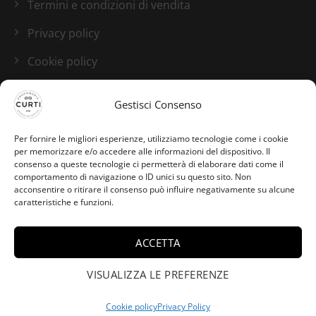
Termini e condizioni di vendita
Privacy policy
Cookie policy
Blog
Gestisci Consenso
I nostri canali social
Per fornire le migliori esperienze, utilizziamo tecnologie come i cookie
per memorizzare e/o accedere alle informazioni del dispositivo. Il
consenso a queste tecnologie ci permetterà di elaborare dati come il
comportamento di navigazione o ID unici su questo sito. Non
acconsentire o ritirare il consenso può influire negativamente su alcune
caratteristiche e funzioni.
ACCETTA
VISUALIZZA LE PREFERENZE
Cookie policy
Privacy Policy
Credits:
Studio GTomasselli.it