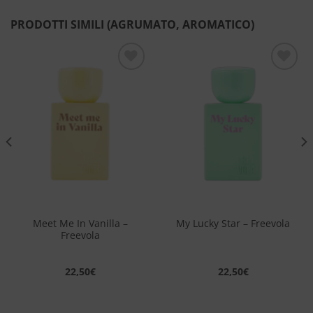
PRODOTTI SIMILI (AGRUMATO, AROMATICO)
Aggiungi
Aggiungi
alla lista
alla lista
dei
dei
desideri
desideri
Meet Me In Vanilla –
My Lucky Star – Freevola
Freevola
22,50
€
22,50
€