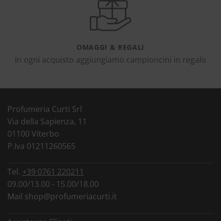
OMAGGI & REGALI
In ogni acquisto aggiungiamo campioncini in regalo
Profumeria Curti Srl
Via della Sapienza, 11
01100 Viterbo
P.Iva 01211260565
Tel.
+39 0761 220211
09.00/13.00 - 15.00/18.00
Mail
shop@profumeriacurti.it