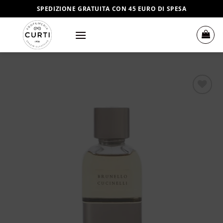
Salta
SPEDIZIONE GRATUITA CON 45 EURO DI SPESA
ai
contenuti
Aggiungi
alla lista
dei
desideri