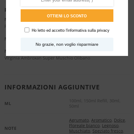
Piramide olfattiva
OTTIENI LO SCONTO
Note di testa:
Bergamotto di Calabria Mandarino di Sicilia
Pepe Rosa
Ho letto ed accetto l'
informativa sulla privacy
Note di cuore:
Fiore d’Arancio Castagna
No grazie, non voglio risparmiare
Note di fondo:
Vetiver di Haiti Cedro dell’Atlante Cedro della
Virginia Ambroxan Super Muschio Olibano
INFORMAZIONI AGGIUNTIVE
100ml, 150ml Refill, 30ml,
ML
50ml
Agrumato
,
Aromatico
,
Dolce
,
Floreale bianco
,
Legnoso
,
NOTE
Muschiato
,
Speziato fresco
,