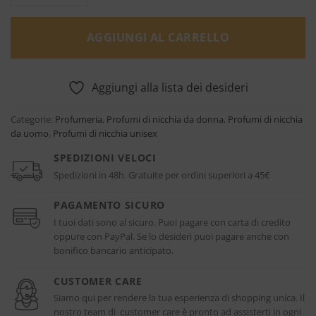
AGGIUNGI AL CARRELLO
Aggiungi alla lista dei desideri
Categorie:
Profumeria
,
Profumi di nicchia da donna
,
Profumi di nicchia
da uomo
,
Profumi di nicchia unisex
SPEDIZIONI VELOCI
Spedizioni in 48h. Gratuite per ordini superiori a 45€
PAGAMENTO SICURO
I tuoi dati sono al sicuro. Puoi pagare con carta di credito
oppure con PayPal. Se lo desideri puoi pagare anche con
bonifico bancario anticipato.
CUSTOMER CARE
Siamo qui per rendere la tua esperienza di shopping unica. Il
nostro team di customer care è pronto ad assisterti in ogni