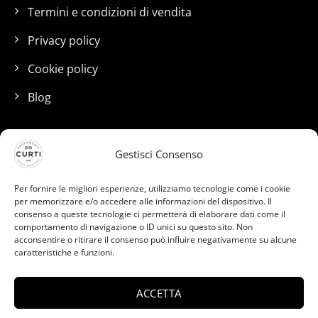
Termini e condizioni di vendita
Privacy policy
Cookie policy
Blog
I nostri canali social
Gestisci Consenso
Per fornire le migliori esperienze, utilizziamo tecnologie come i cookie
per memorizzare e/o accedere alle informazioni del dispositivo. Il
consenso a queste tecnologie ci permetterà di elaborare dati come il
comportamento di navigazione o ID unici su questo sito. Non
acconsentire o ritirare il consenso può influire negativamente su alcune
caratteristiche e funzioni.
ACCETTA