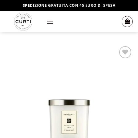
Salta
SPEDIZIONE GRATUITA CON 45 EURO DI SPESA
ai
contenuti
Aggiungi
alla lista
dei
desideri