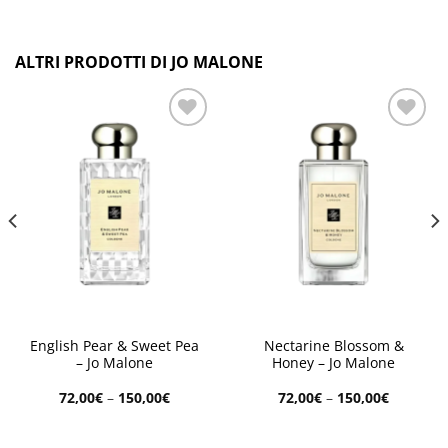
ALTRI PRODOTTI DI JO MALONE
Aggiungi
Aggiungi
alla lista
alla lista
dei
dei
desideri
desideri
English Pear & Sweet Pea
Nectarine Blossom &
– Jo Malone
Honey – Jo Malone
72,00
€
–
150,00
€
72,00
€
–
150,00
€