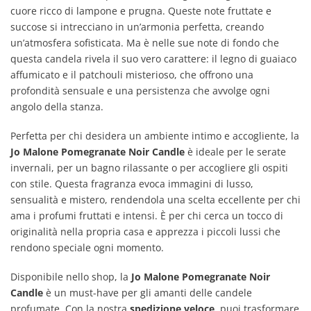
cuore ricco di lampone e prugna. Queste note fruttate e
succose si intrecciano in un’armonia perfetta, creando
un’atmosfera sofisticata. Ma è nelle sue note di fondo che
questa candela rivela il suo vero carattere: il legno di guaiaco
affumicato e il patchouli misterioso, che offrono una
profondità sensuale e una persistenza che avvolge ogni
angolo della stanza.
Perfetta per chi desidera un ambiente intimo e accogliente, la
Jo Malone Pomegranate Noir Candle
è ideale per le serate
invernali, per un bagno rilassante o per accogliere gli ospiti
con stile. Questa fragranza evoca immagini di lusso,
sensualità e mistero, rendendola una scelta eccellente per chi
ama i profumi fruttati e intensi. È per chi cerca un tocco di
originalità nella propria casa e apprezza i piccoli lussi che
rendono speciale ogni momento.
Disponibile nello shop, la
Jo Malone Pomegranate Noir
Candle
è un must-have per gli amanti delle candele
profumate. Con la nostra
spedizione veloce
, puoi trasformare