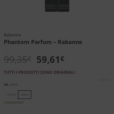
Rabanne
Phantom Parfum – Rabanne
Il
Il
99,35
59,61
€
€
prezzo
prezzo
TUTTI I PRODOTTI SONO ORIGINALI
.
originale
attuale
SVUOTA
era:
è:
ML
:
50ml
99,35€.
59,61€.
100ml
50ml
3 disponibili
Phantom Parfum - Rabanne quantità