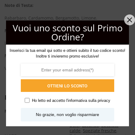
Note di Testa:
Rabarbaro, Cardamomo, Bergamotto, Limone.
Vuoi uno sconto sul Primo
Note di Cuore:
Ordine?
Lavanda, Patchouli, Geranio, Legno di Cedro.
Inserisci la tua email qui sotto e ottieni subito il tuo codice sconto!
Note di Fondo:
Inoltre ti invieremo promo esclusive!
Vaniglia, Vetiver di Haiti, Balsamo del Tolù.
OTTIENI LO SCONTO
INFORMAZIONI AGGIUNTIVE
Ho letto ed accetto l'
informativa sulla privacy
ML
100ml, 50ml
No grazie, non voglio risparmiare
Dolci
,
Lavanda
,
Speziate
calde
,
Speziate fresche
,