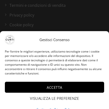
Termini e condizioni di vendita
Privacy policy
Cookie policy
Blog
Gestisci Consenso
I nostri canali social
Per fornire le migliori esperienze, utilizziamo tecnologie come i cookie
per memorizzare e/o accedere alle informazioni del dispositivo. Il
consenso a queste tecnologie ci permetterà di elaborare dati come il
comportamento di navigazione o ID unici su questo sito. Non
acconsentire o ritirare il consenso può influire negativamente su alcune
caratteristiche e funzioni.
Daila da Porto
Sant’Elpidio ha
ACCETTA
acquistato Skincare gift
×
set-The Hydrate &amp;
VISUALIZZA LE PREFERENZE
Glow Collection​ -
Susanne Kaufmann.