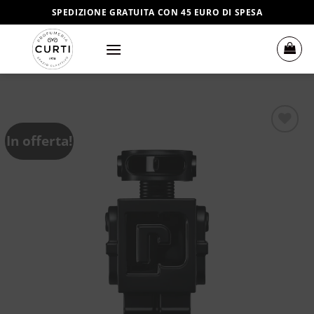
Salta
SPEDIZIONE GRATUITA CON 45 EURO DI SPESA
ai
contenuti
In offerta!
Aggiungi
alla lista
dei
desideri