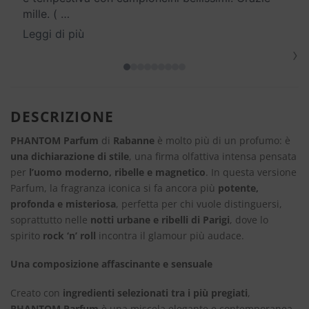
mille. (
…
Leggi di più
›
DESCRIZIONE
PHANTOM Parfum
di
Rabanne
è molto più di un profumo: è
una dichiarazione di stile
, una firma olfattiva intensa pensata
per
l’uomo moderno, ribelle e magnetico
. In questa versione
Parfum, la fragranza iconica si fa ancora più
potente,
profonda e misteriosa
, perfetta per chi vuole distinguersi,
soprattutto nelle
notti urbane e ribelli di Parigi
, dove lo
spirito
rock ‘n’ roll
incontra il glamour più audace.
Una composizione affascinante e sensuale
Creato con
ingredienti selezionati tra i più pregiati
,
PHANTOM Parfum
è una miscela elegante e contemporanea,