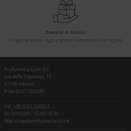
OMAGGI & REGALI
In ogni acquisto aggiungiamo campioncini in regalo
Profumeria Curti Srl
Via della Sapienza, 11
01100 Viterbo
P.Iva 01211260565
Tel.
+39 0761 220211
09.00/13.00 - 15.00/18.00
Mail
shop@profumeriacurti.it