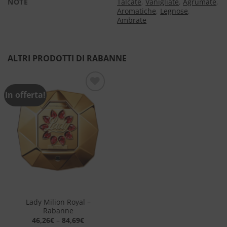
NOTE
Talcate
,
Vanigliate
,
Agrumate
,
Aromatiche
,
Legnose
,
Ambrate
ALTRI PRODOTTI DI RABANNE
In offerta!
Aggiungi
alla lista
dei
desideri
Lady Milion Royal –
Rabanne
46,26
€
–
84,69
€