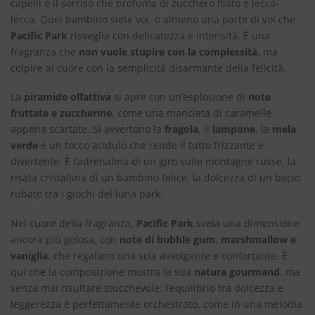
capelli e il sorriso che profuma di zucchero filato e lecca-
lecca. Quel bambino siete voi, o almeno una parte di voi che
Pacific Park
risveglia con delicatezza e intensità. È una
fragranza che
non vuole stupire con la complessità
, ma
colpire al cuore con la semplicità disarmante della felicità.
La
piramide olfattiva
si apre con un’esplosione di
note
fruttate e zuccherine
, come una manciata di caramelle
appena scartate. Si avvertono la
fragola
, il
lampone
, la
mela
verde
e un tocco acidulo che rende il tutto frizzante e
divertente. È l’adrenalina di un giro sulle montagne russe, la
risata cristallina di un bambino felice, la dolcezza di un bacio
rubato tra i giochi del luna park.
Nel cuore della fragranza,
Pacific Park
svela una dimensione
ancora più golosa, con
note di bubble gum, marshmallow e
vaniglia
, che regalano una scia avvolgente e confortante. È
qui che la composizione mostra la sua
natura gourmand
, ma
senza mai risultare stucchevole: l’equilibrio tra dolcezza e
leggerezza è perfettamente orchestrato, come in una melodia