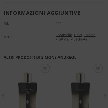
INFORMAZIONI AGGIUNTIVE
ML
100ml
Caramello
,
Dolci
,
Talcate
,
NOTE
Fruttate
,
Muschiate
ALTRI PRODOTTI DI SIMONE ANDREOLI
Aggiungi
Aggiungi
alla lista
alla lista
dei
dei
desideri
desideri