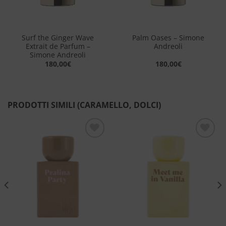
Surf the Ginger Wave
Palm Oases – Simone
Extrait de Parfum –
Andreoli
Simone Andreoli
180,00
€
180,00
€
PRODOTTI SIMILI (CARAMELLO, DOLCI)
Aggiungi
Aggiungi
alla lista
alla lista
dei
dei
desideri
desideri