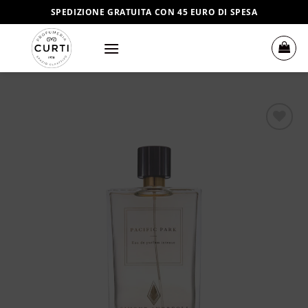
Salta
SPEDIZIONE GRATUITA CON 45 EURO DI SPESA
ai
contenuti
Aggiungi
alla lista
dei
desideri