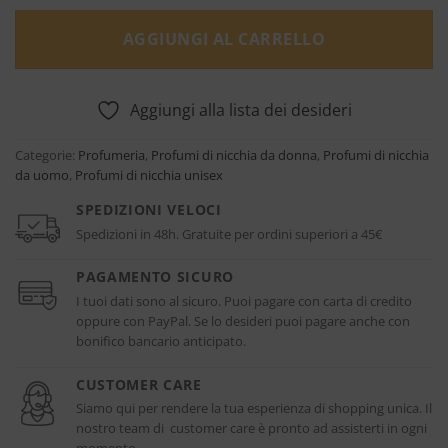
AGGIUNGI AL CARRELLO
Aggiungi alla lista dei desideri
Categorie:
Profumeria
,
Profumi di nicchia da donna
,
Profumi di nicchia
da uomo
,
Profumi di nicchia unisex
SPEDIZIONI VELOCI
Spedizioni in 48h. Gratuite per ordini superiori a 45€
PAGAMENTO SICURO
I tuoi dati sono al sicuro. Puoi pagare con carta di credito
oppure con PayPal. Se lo desideri puoi pagare anche con
bonifico bancario anticipato.
CUSTOMER CARE
Siamo qui per rendere la tua esperienza di shopping unica. Il
nostro team di customer care è pronto ad assisterti in ogni