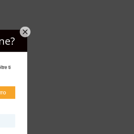
ne?
etto
tre ti
NTO
pelle.