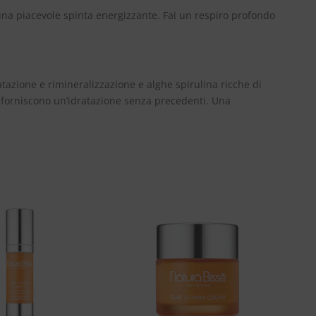
n una piacevole spinta energizzante. Fai un respiro profondo
tazione e rimineralizzazione e alghe spirulina ricche di
e forniscono un’idratazione senza precedenti. Una
Aggiungi
Aggiungi
alla lista
alla lista
dei
dei
desideri
desideri