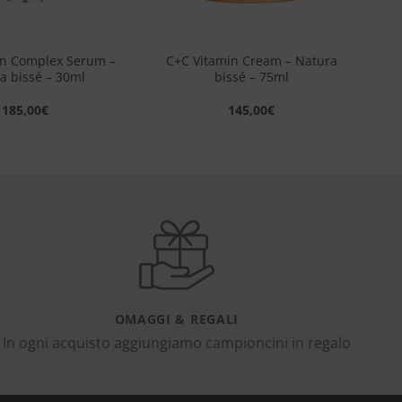
+
in Complex Serum –
C+C Vitamin Cream – Natura
a bissé – 30ml
bissé – 75ml
185,00
€
145,00
€
OMAGGI & REGALI
In ogni acquisto aggiungiamo campioncini in regalo