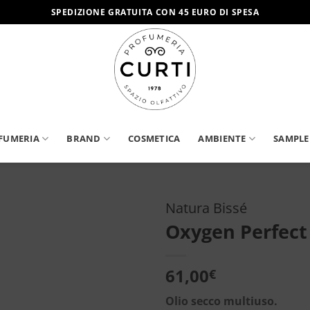
SPEDIZIONE GRATUITA CON 45 EURO DI SPESA
FUMERIA
BRAND
COSMETICA
AMBIENTE
SAMPLE
Natura Bissé
Oxygen Perfect 
Aggiungi
alla lista
dei
61,00
€
desideri
Olio secco multiuso.