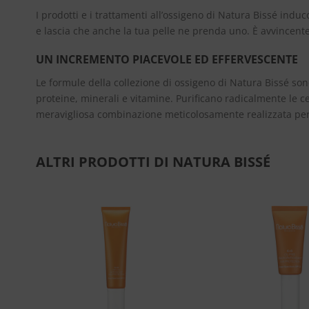
I prodotti e i trattamenti all’ossigeno di Natura Bissé indu
e lascia che anche la tua pelle ne prenda uno. È avvincente
UN INCREMENTO PIACEVOLE ED EFFERVESCENTE
Le formule della collezione di ossigeno di Natura Bissé son
proteine, minerali e vitamine. Purificano radicalmente le c
meravigliosa combinazione meticolosamente realizzata per
ALTRI PRODOTTI DI NATURA BISSÉ
ngi
Aggiungi
sta
alla lista
dei
eri
desideri