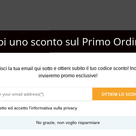
oi uno sconto sul Primo Ordi
pelle ha bisogno di idratazione e comfort.
l è il trattamento rinfrescante e rigenerante perf
isci la tua email qui sotto e ottieni subito il tuo codice sconto! Inol
ay per rivitalizzare, nutrire e calmare la pelle.
invieremo promo esclusive!
 olio all’acqua.
OTTIENI LO SCO
la tua normale crema o applica prima l’olio.
etto ed accetto l'
informativa sulla privacy
oteine, minerali e vitamine.
No grazie, non voglio risparmiare
li, omega-3 e omega-6, lo rendono un ottimo toner e idratante per la 