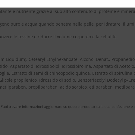
tante e nutriente grazie al suo alto contenuto di proteine ​​e minera
igeno puro e acqua quando penetra nella pelle, per idratare, illumi
uovere le tossine e ridurre il volume corporeo e la cellulite.
m Liquidum), Cetearyl Ethylhexanoate, Alcohol Denat., Propanediol,
sido, Aspartato di Idrossipolol, Idrossipirolina, Aspartato di Acetolo,
 foglie, Estratto di semi di chinoopodio quinoa, Estratto di spirulina 
licole propilenico, Idrossido di sodio, Benzotriazolyl Dodecyl p-Cr
o metilparaben, propilparaben, acido sorbico, etilparaben, metilpar
uoi trovare informazioni aggiornate su questo prodotto sulla sua confezione e sul