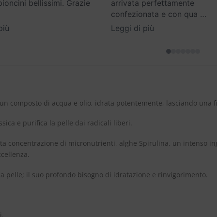
oncini bellissimi. Grazie
arrivata perfettamente
confezionata e con qua
…
più
Leggi di più
, un composto di acqua e olio, idrata potentemente, lasciando una fi
ssica e purifica la pelle dai radicali liberi.
alta concentrazione di micronutrienti, alghe Spirulina, un intenso i
ccellenza.
a pelle; il suo profondo bisogno di idratazione e rinvigorimento.
i.