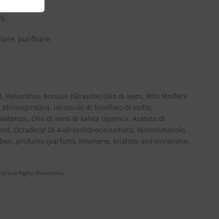
li.
nare, purificare.
 Helianthus Annuus (Girasole) Olio di semi, Vitis Vinifera
 Idrossipirolina, idrossido di bisolfato di sodio,
platensis, Olio di semi di salvia ispanica, Acetato di
esol, Octadecyl Di 4-idrossiidrocinnamato, fenossietanolo,
aben, profumo (parfum), limonene, linalolo, esil cinronone,
 suo foglio illustrativo.