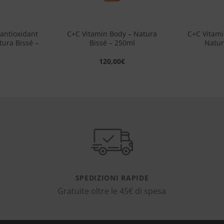
+
+
antioxidant
C+C Vitamin Body – Natura
C+C Vitam
tura Bissé –
Bissé – 250ml
Natur
120,00
€
SPEDIZIONI RAPIDE
Gratuite oltre le 45€ di spesa