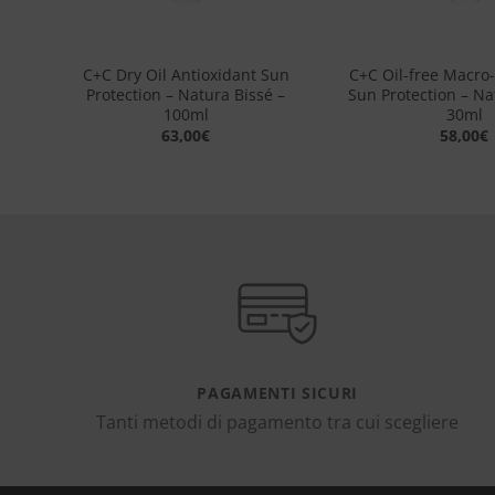
+
+
–
C+C Dry Oil Antioxidant Sun
C+C Oil-free Macro-
Protection – Natura Bissé –
Sun Protection – Na
100ml
30ml
63,00
€
58,00
€
PAGAMENTI SICURI
Tanti metodi di pagamento tra cui scegliere