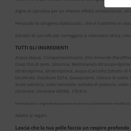
Alghe di spirulina per un intenso effetto antiossidante, idra
Perossido di idrogeno stabilizzato , che si trasforma in oss
Estratto di carciofo per correggere la ritenzione idrica, rim
TUTTI GLI INGREDIENTI
Acqua (Aqua), Ciclopentasilossano, Olio minerale (Paraffinu
(Uva) Olio di semi, Glicerina, Metilsilanolo Idrossipirolpiros
idrotirolpirina, idrotirolpirina, acqua (Carciofo) Estratto di
tocoferolo, Dosidium EDTA, Guaiazulene, Cloruro di sodio, G
acido salicilico, sodio benzoato, sorbato di potassio, sodi
citronone, citronone 42090). 170.614
Formulazioni e ingredienti possono essere occasionalmente modificati. P
Adatto ai vegani.
Lascia che la tua pelle faccia un respiro profondo