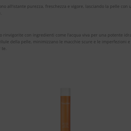
cono all’istante purezza, freschezza e vigore, lasciando la pelle co
.
o rinvigorite con ingredienti come l’acqua viva per una potente idra
ellule della pelle, minimizzano le macchie scure e le imperfezioni 
 te.
Aggiungi
Aggiungi
alla lista
alla lista
dei
dei
desideri
desideri