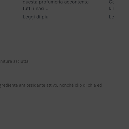
questa profumeria accontenta
Google) E
tutti i nasi
…
kind
…
Leggi di più
Leggi di 
nitura asciutta.
ngrediente antiossidante attivo, nonché olio di chia ed