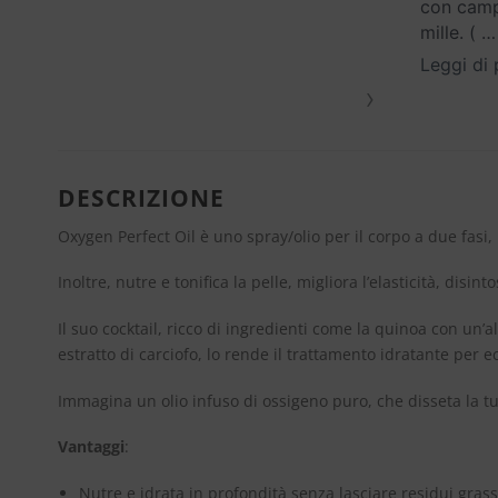
con campi
mille. (
…
Leggi di 
›
DESCRIZIONE
Oxygen Perfect Oil è uno spray/olio per il corpo a due fasi
Inoltre, nutre e tonifica la pelle, migliora l’elasticità, disinto
Il suo cocktail, ricco di ingredienti come la quinoa con un’
estratto di carciofo, lo rende il trattamento idratante per e
Immagina un olio infuso di ossigeno puro, che disseta la tu
Vantaggi
:
Nutre e idrata in profondità senza lasciare residui grass