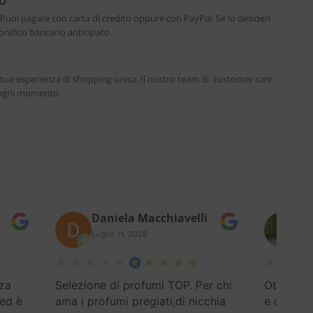
RO
. Puoi pagare con carta di credito oppure con PayPal. Se lo desideri
nifico bancario anticipato.
 tua esperienza di shopping unica. Il nostro team di customer care
n ogni momento.
Daniela Macchiavelli
Fe
Luglio 11, 2026
Lug
za
Selezione di profumi TOP. Per chi
Ottimo se
 ed è
ama i profumi pregiati,di nicchia
e disponi