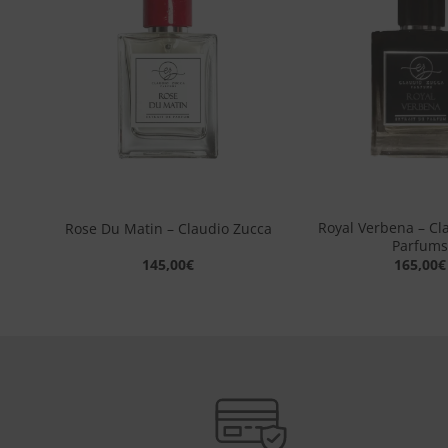
sta
alla lista
dei
eri
desideri
+
+
Royal Verbena – Cl
ca
Rose Du Matin – Claudio Zucca
Parfums
145,00
€
165,00
€