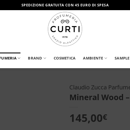
SPEDIZIONE GRATUITA CON 45 EURO DI SPESA
FUMERIA
BRAND
COSMETICA
AMBIENTE
SAMPLE
Claudio Zucca Parfum
Mineral Wood –
Aggiungi
alla lista
dei
145,00
€
desideri