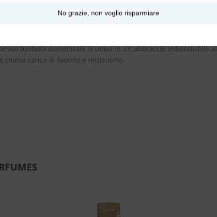
arbitrario incenso riveste ed avvolge con le sue minerali note metallic
No grazie, non voglio risparmiare
ndissolubile.
nevano nella Basilica Santuario Maria Santissima del Mazzaro a Maz
ioso turibolo domenicale si univa in un abbraccio indissolubile all
 chiesa carica di fascino e misticismo.
ARFUMES
Aggiungi
Aggiungi