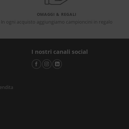
OMAGGI & REGALI
In ogni acquisto aggiungiamo campioncini in regalo
I nostri canali social
vendita