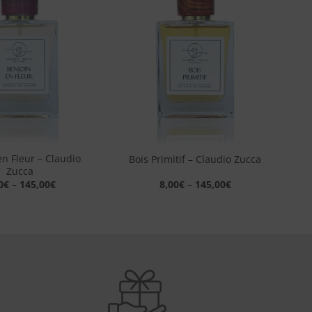
alla lista
alla lista
dei
dei
desideri
desideri
+
en Fleur – Claudio
Bois Primitif – Claudio Zucca
Zucca
0
€
–
145,00
€
8,00
€
–
145,00
€