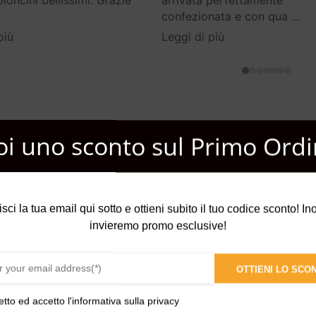
oncini bellissimi. Grazie
arrivata perfettamente
confezionata e con qua
…
più
Leggi di più
oi uno sconto sul Primo Ordi
isci la tua email qui sotto e ottieni subito il tuo codice sconto! Inol
to premium, tangerino
invieremo promo esclusive!
lo, fumo
aiti, olibano resinoide
OTTIENI LO SCO
etto ed accetto l'
informativa sulla privacy
rituale di un austero ed elegante silenzio, dove i sentori freschi e