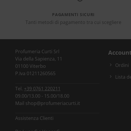
PAGAMENTI SICURI
Tanti metodi di pagamento tra cui scegliere
Profumeria Curti Srl
Accoun
Via della Sapienza, 11
Ordini
01100 Viterbo
P.Iva 01211260565
Lista d
Tel.
+39 0761 220211
09.00/13.00 - 15.00/18.00
Mail
shop@profumeriacurti.it
Assistenza Clienti