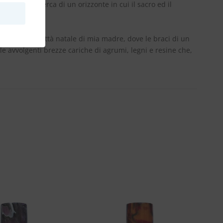
he, alla ricerca di un orizzonte in cui il sacro ed il
zarino, la città natale di mia madre, dove le braci di un
e avvolgenti brezze cariche di agrumi, legni e resine che,
Aggiungi
Aggiungi