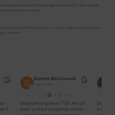
. Puoi pagare con carta di credito oppure con PayPal. Se lo desideri
nifico bancario anticipato.
 tua esperienza di shopping unica. Il nostro team di customer care
n ogni momento.
Daniela Macchiavelli
Fe
Luglio 11, 2026
Lug
za
Selezione di profumi TOP. Per chi
Ottimo se
 ed è
ama i profumi pregiati,di nicchia
e disponi