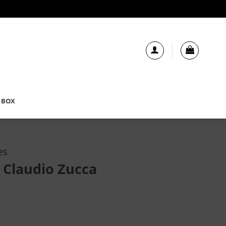
 BOX
es
 Claudio Zucca