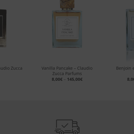
alla lista
alla lista
dei
dei
desideri
desideri
+
+
audio Zucca
Vanilla Pancake – Claudio
Benjoin 
Zucca Parfums
8,00
€
–
145,00
€
8,0