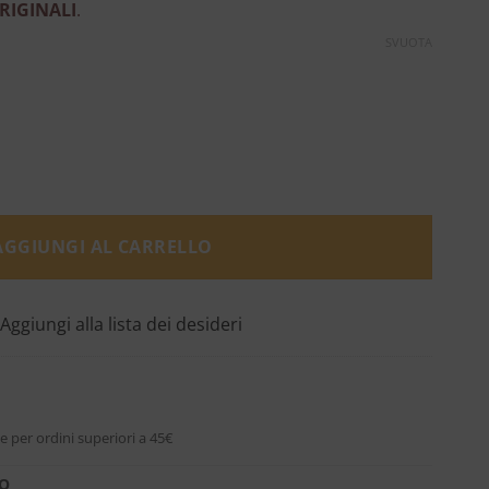
RIGINALI
.
SVUOTA
io Zucca quantità
AGGIUNGI AL CARRELLO
Aggiungi alla lista dei desideri
e per ordini superiori a 45€
RO