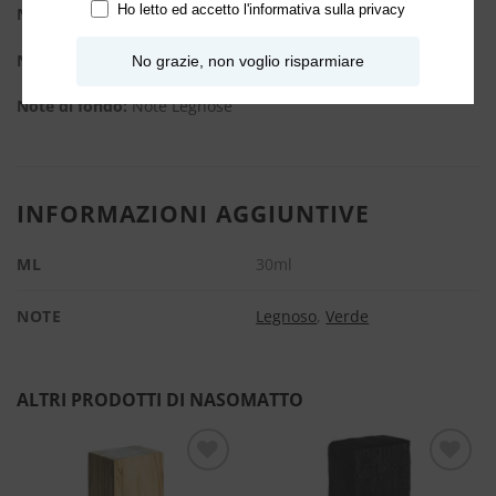
Ho letto ed accetto l'
informativa sulla privacy
Note di testa:
Note Terrose
Note di cuore:
Note Verdi
No grazie, non voglio risparmiare
Note di fondo:
Note Legnose
INFORMAZIONI AGGIUNTIVE
ML
30ml
NOTE
Legnoso
,
Verde
ALTRI PRODOTTI DI NASOMATTO
Aggiungi
Aggiungi