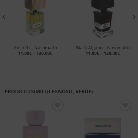
alla lista
alla lista
dei
dei
desideri
desideri
Absinth – Nasomatto
Black Afgano – Nasomatto
11,00
€
–
130,00
€
11,00
€
–
130,00
€
PRODOTTI SIMILI (LEGNOSO, VERDE)
Aggiungi
Aggiungi
alla lista
alla lista
dei
dei
desideri
desideri