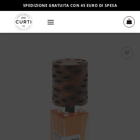
Salta
SPEDIZIONE GRATUITA CON 45 EURO DI SPESA
ai
contenuti
Aggiungi
alla lista
dei
desideri