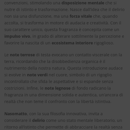
convenzioni, stimolando una
disposizione mentale
che si
nutre di istinto e trasformazione. Nasce dall’idea che il delirio
non sia una disfunzione, ma una
forza vitale
che, quando
accolta, si trasforma in motore di audacia e creatività. Con il
suo carattere unico, questa fragranza è concepita come un
impulso vivo
, in grado di alterare sottilmente la percezione e
favorire la nascita di un
ecosistema interiore
rigoglioso.
Le
note terrose
di testa evocano un contatto viscerale con la
terra, ricordando che la disobbedienza organica è il
nutrimento della nostra natura. Questa introduzione audace
si evolve in
note verdi
nel cuore, simbolo di un rigoglio
incontrollato che sfida le aspettative e si espande senza
costrizioni. Infine, le
note legnose
di fondo radicano la
fragranza in una dimensione solida e autentica, un’ancora di
realtà che non teme il confronto con la libertà istintiva.
Nasomatto
, con la sua filosofia innovativa, invita a
considerare il
delirio
come uno stato mentale liberatorio, un
ritorno all’istinto che permette di abbracciare la realtà senza