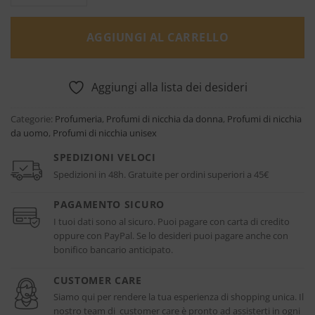
AGGIUNGI AL CARRELLO
Aggiungi alla lista dei desideri
Categorie:
Profumeria
,
Profumi di nicchia da donna
,
Profumi di nicchia
da uomo
,
Profumi di nicchia unisex
SPEDIZIONI VELOCI
Spedizioni in 48h. Gratuite per ordini superiori a 45€
PAGAMENTO SICURO
I tuoi dati sono al sicuro. Puoi pagare con carta di credito
oppure con PayPal. Se lo desideri puoi pagare anche con
bonifico bancario anticipato.
CUSTOMER CARE
Siamo qui per rendere la tua esperienza di shopping unica. Il
nostro team di customer care è pronto ad assisterti in ogni