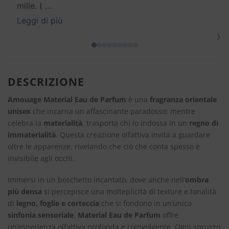
mille. (
…
Leggi di più
›
DESCRIZIONE
Amouage Material Eau de Parfum
è una
fragranza orientale
unisex
che incarna un affascinante paradosso: mentre
celebra la
materialità
, trasporta chi lo indossa in un
regno di
immaterialità
. Questa creazione olfattiva invita a guardare
oltre le apparenze, rivelando che ciò che conta spesso è
invisibile agli occhi.
Immersi in un boschetto incantato, dove anche nell’
ombra
più densa
si percepisce una molteplicità di texture e tonalità
di
legno, foglie e corteccia
che si fondono in un’unica
sinfonia sensoriale
,
Material Eau de Parfum
offre
un’esperienza olfattiva profonda e coinvolgente. Ogni spruzzo