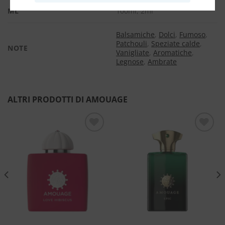
ML
100ml, 2ml
Balsamiche
,
Dolci
,
Fumoso
,
Patchouli
,
Speziate calde
,
NOTE
Vanigliate
,
Aromatiche
,
Legnose
,
Ambrate
ALTRI PRODOTTI DI AMOUAGE
Aggiungi
Aggiungi
alla lista
alla lista
dei
dei
desideri
desideri