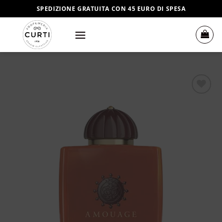
Salta
SPEDIZIONE GRATUITA CON 45 EURO DI SPESA
ai
contenuti
Aggiungi
alla lista
dei
desideri