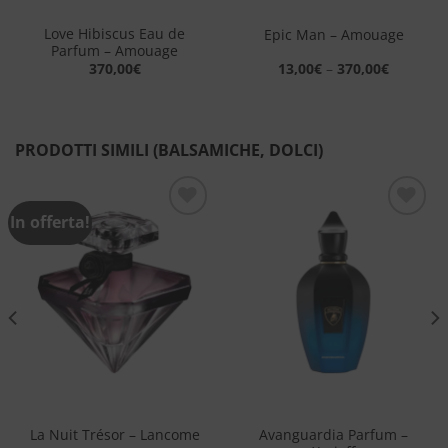
Love Hibiscus Eau de
Epic Man – Amouage
Parfum – Amouage
370,00
€
13,00
€
–
370,00
€
PRODOTTI SIMILI (BALSAMICHE, DOLCI)
In offerta!
Aggiungi
Aggiungi
alla lista
alla lista
dei
dei
desideri
desideri
Avanguardia Parfum –
La Nuit Trésor – Lancome