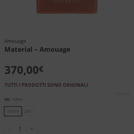
Amouage
Material – Amouage
370,00
€
TUTTI I PRODOTTI SONO ORIGINALI
.
SVUOTA
ML
:
100ml
100ml
2ml
Material - Amouage quantità