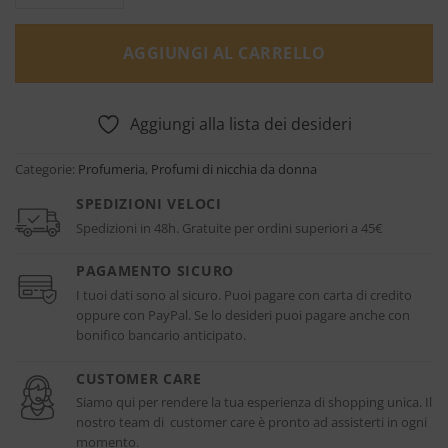
AGGIUNGI AL CARRELLO
Aggiungi alla lista dei desideri
Categorie:
Profumeria
,
Profumi di nicchia da donna
SPEDIZIONI VELOCI
Spedizioni in 48h. Gratuite per ordini superiori a 45€
PAGAMENTO SICURO
I tuoi dati sono al sicuro. Puoi pagare con carta di credito
oppure con PayPal. Se lo desideri puoi pagare anche con
bonifico bancario anticipato.
CUSTOMER CARE
Siamo qui per rendere la tua esperienza di shopping unica. Il
nostro team di customer care è pronto ad assisterti in ogni
momento.