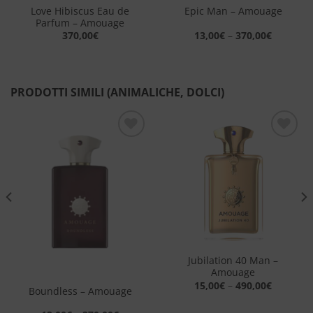
Love Hibiscus Eau de
Epic Man – Amouage
Parfum – Amouage
370,00
€
13,00
€
–
370,00
€
PRODOTTI SIMILI (ANIMALICHE, DOLCI)
Aggiungi
Aggiungi
alla lista
alla lista
dei
dei
desideri
desideri
Jubilation 40 Man –
Amouage
15,00
€
–
490,00
€
Boundless – Amouage