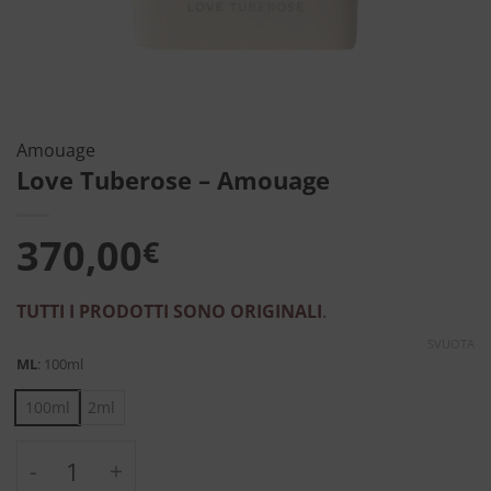
Amouage
Love Tuberose – Amouage
370,00
€
TUTTI I PRODOTTI SONO ORIGINALI
.
SVUOTA
ML
:
100ml
100ml
2ml
Love Tuberose - Amouage quantità