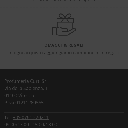
OMAGGI & REGALI
In ogni acquisto aggiungiamo campioncini in regalo
Profumeria Curti Srl
Via della Sapienza, 11
01100 Viterbo
P.Iva 01211260565
Tel.
+39 0761 220211
09.00/13.00 - 15.00/18.00