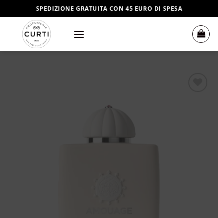
Salta
SPEDIZIONE GRATUITA CON 45 EURO DI SPESA
ai
contenuti
Aggiungi
alla lista
dei
desideri