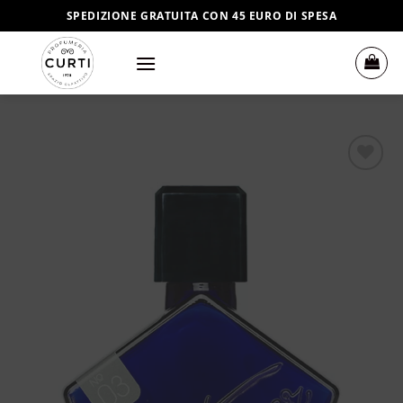
Salta
SPEDIZIONE GRATUITA CON 45 EURO DI SPESA
ai
contenuti
Aggiungi
alla lista
dei
desideri