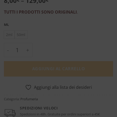
8,00
–
129,00
TUTTI I PRODOTTI SONO ORIGINALI
.
ML
2ml
50ml
Lonestar Memories - Andy Tauer quantità
AGGIUNGI AL CARRELLO
Aggiungi alla lista dei desideri
Categoria:
Profumeria
SPEDIZIONI VELOCI
Spedizioni in 48h. Gratuite per ordini superiori a 45€