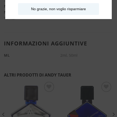
Selvatica
Note di cuore:
Legno di Betulla, Cisto, Assoluta di Gelsomino
No grazie, non voglio risparmiare
Note di fondo:
Legno di cedro, Vetiver, Sandalo, Mirra e
Tonka.
INFORMAZIONI AGGIUNTIVE
ML
2ml, 50ml
ALTRI PRODOTTI DI ANDY TAUER
Aggiungi
Aggiungi
alla lista
alla lista
dei
dei
desideri
desideri