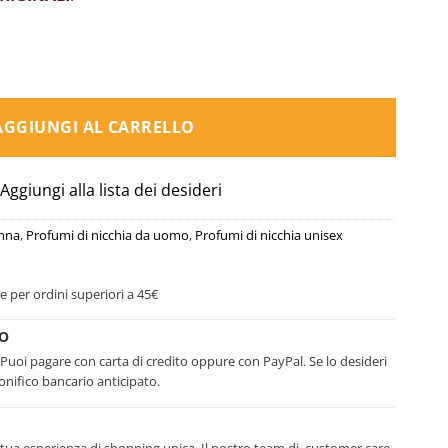
um - Intentio Parfums quantità
AGGIUNGI AL CARRELLO
Aggiungi alla lista dei desideri
onna
,
Profumi di nicchia da uomo
,
Profumi di nicchia unisex
e per ordini superiori a 45€
RO
. Puoi pagare con carta di credito oppure con PayPal. Se lo desideri
nifico bancario anticipato.