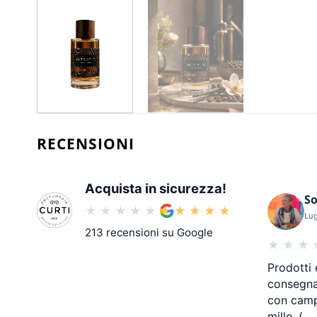
RECENSIONI
Acquista in sicurezza!
So
Lug
213 recensioni su Google
Prodotti 
consegna
con campi
mille. (
…