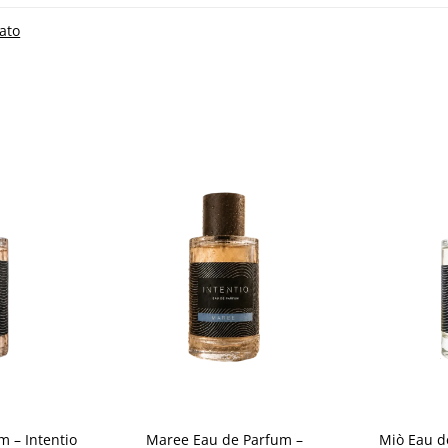
iato
Aggiungi
Aggiungi
alla lista
alla lista
dei
dei
desideri
desideri
+
+
m – Intentio
Maree Eau de Parfum –
Miò Eau d