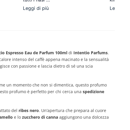
Leggi di più
Leggi di 
tio Espresso Eau de Parfum 100ml
di
Intentio Parfums
.
 calore intenso del caffè appena macinato e la sensualità
gisce con passione e lascia dietro di sé una scia
ome un momento che non si dimentica, questo profumo
uesto profumo è perfetto per chi cerca una
spedizione
ruttato del
ribes nero
. Un’apertura che prepara al cuore
amello
e lo
zucchero di canna
aggiungono una dolcezza