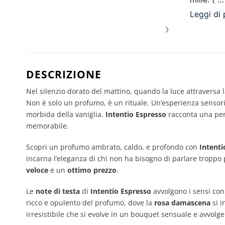
Leggi di 
›
DESCRIZIONE
Nel silenzio dorato del mattino, quando la luce attraversa 
Non è solo un profumo, è un rituale. Un’esperienza sensoria
morbida della vaniglia.
Intentio Espresso
racconta una pers
memorabile.
Scopri un profumo ambrato, caldo, e profondo con
Intent
incarna l’eleganza di chi non ha bisogno di parlare troppo 
veloce
e un
ottimo prezzo
.
Le
note di testa
di
Intentio Espresso
avvolgono i sensi con
ricco e opulento del profumo, dove la
rosa damascena
si i
irresistibile che si evolve in un bouquet sensuale e avvolge