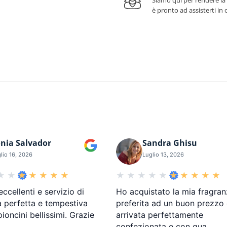
Siamo qui per rendere la
è pronto ad assisterti i
nia Salvador
Sandra Ghisu
lio 16, 2026
Luglio 13, 2026
eccellenti e servizio di
Ho acquistato la mia fragran
 perfetta e tempestiva
preferita ad un buon prezzo
oncini bellissimi. Grazie
arrivata perfettamente
confezionata e con qua
…