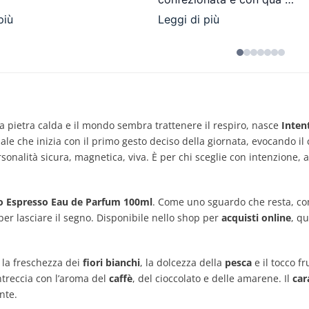
più
Leggi di più
la pietra calda e il mondo sembra trattenere il respiro, nasce
Inten
le che inizia con il primo gesto deciso della giornata, evocando il
onalità sicura, magnetica, viva. È per chi sceglie con intenzione, a
io Espresso Eau de Parfum 100ml
. Come uno sguardo che resta, c
per lasciare il segno. Disponibile nello shop per
acquisti online
, q
 la freschezza dei
fiori bianchi
, la dolcezza della
pesca
e il tocco f
ntreccia con l’aroma del
caffè
, del cioccolato e delle amarene. Il
car
nte.