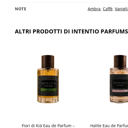
NOTE
Ambra
,
Caffè
,
Vanigl
ALTRI PRODOTTI DI INTENTIO PARFUMS
ngi
Aggiungi
sta
alla lista
dei
eri
desideri
+
+
ntio
Fiori di Kià Eau de Parfum –
Halite Eau de Parfu