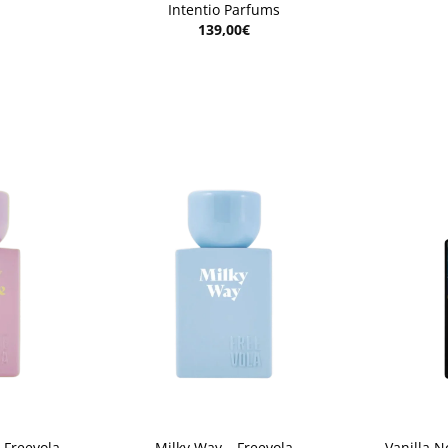
Intentio Parfums
139,00
€
Aggiungi
Aggiungi
alla lista
alla lista
dei
dei
desideri
desideri
+
+
 Freevola
Milky Way – Freevola
Vanilla No