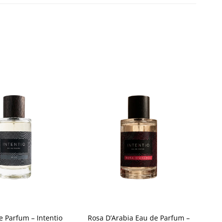
Aggiungi
Aggiungi
alla lista
alla lista
dei
dei
desideri
desideri
+
e Parfum – Intentio
Rosa D’Arabia Eau de Parfum –