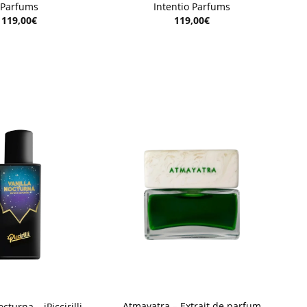
Parfums
Intentio Parfums
119,00
€
119,00
€
Aggiungi
Aggiungi
alla lista
alla lista
dei
dei
desideri
desideri
+
Atmayatra – Extrait de parfum
cturna – iPiccirilli