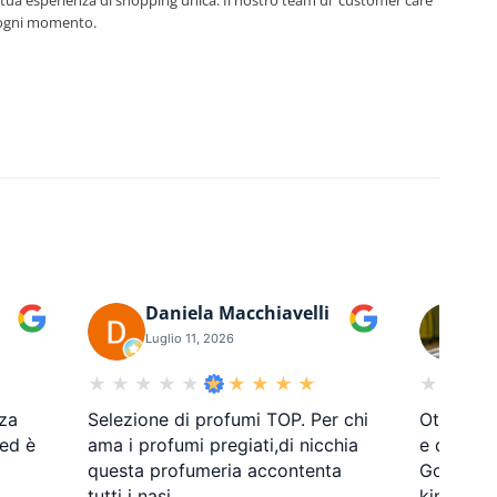
 tua esperienza di shopping unica. Il nostro team di customer care
n ogni momento.
Daniela Macchiavelli
Fe
Luglio 11, 2026
Lug
za
Selezione di profumi TOP. Per chi
Ottimo se
 ed è
ama i profumi pregiati,di nicchia
e disponi
questa profumeria accontenta
Google) E
tutti i nasi
…
kind
…