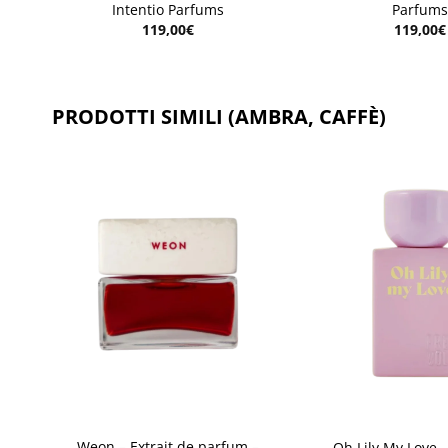
Intentio Parfums
Parfums
119,00
€
119,00
€
PRODOTTI SIMILI (AMBRA, CAFFÈ)
ngi
Aggiungi
sta
alla lista
dei
eri
desideri
+
+
m –
Weon – Extrait de parfum –
Oh Lily My Love –