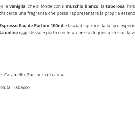
on la
vaniglia
, che si fonde con il
muschio bianco
, la
tuberosa
, l’i
r chi cerca una fragranza che possa rappresentare la propria essenz
 Espresso Eau de Parfum 100ml
e lasciati ispirare dalla loro esper
ta online
oggi stesso e porta con te un pezzo di questa storia, da v
e, Caramello, Zucchero di canna
soluta, Tabacco.