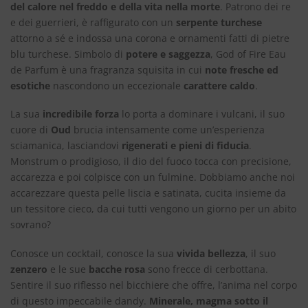
del calore nel freddo e della vita nella morte
. Patrono dei re
e dei guerrieri, è raffigurato con un
serpente turchese
attorno a sé e indossa una corona e ornamenti fatti di pietre
blu turchese. Simbolo di
potere e saggezza
, God of Fire Eau
de Parfum è una fragranza squisita in cui
note fresche ed
esotiche
nascondono un eccezionale
carattere caldo
.
La sua
incredibile forza
lo porta a dominare i vulcani, il suo
cuore di
Oud
brucia intensamente come un’esperienza
sciamanica, lasciandovi
rigenerati e pieni di fiducia
.
Monstrum o prodigioso, il dio del fuoco tocca con precisione,
accarezza e poi colpisce con un fulmine. Dobbiamo anche noi
accarezzare questa pelle liscia e satinata, cucita insieme da
un tessitore cieco, da cui tutti vengono un giorno per un abito
sovrano?
Conosce un cocktail, conosce la sua
vivida bellezza
, il suo
zenzero
e le sue
bacche rosa
sono frecce di cerbottana.
Sentire il suo riflesso nel bicchiere che offre, l’anima nel corpo
di questo impeccabile dandy.
Minerale, magma sotto il