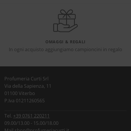
OMAGGI & REGALI
In ogni acquisto aggiungiamo campioncini in regalo
Profumeria Curti Srl
Via della Sapienza, 11
01100 Viterbo
P.Iva 01211260565
Tel.
+39 0761 220211
09.00/13.00 - 15.00/18.00
Mail
shop@profumeriacurti.it