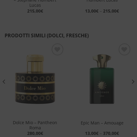
Lucas
215,00
€
13,00
€
–
215,00
€
PRODOTTI SIMILI (DOLCI, FRESCHE)
Aggiungi
Aggiungi
alla lista
alla lista
dei
dei
desideri
desideri
Dolce Mio – Pantheon
Epic Man – Amouage
Roma
280,00
€
13,00
€
–
370,00
€