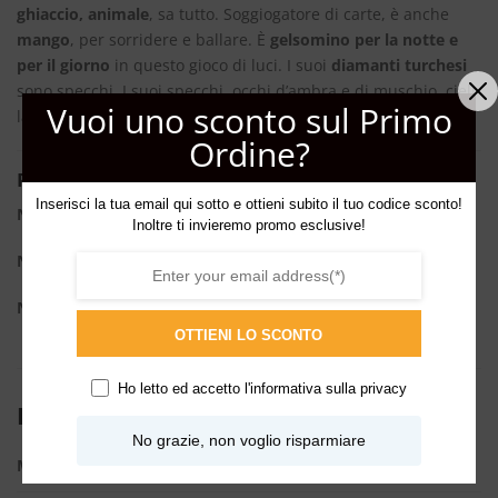
ghiaccio, animale
, sa tutto. Soggiogatore di carte, è anche
mango
, per sorridere e ballare. È
gelsomino per la notte e
per il giorno
in questo gioco di luci. I suoi
diamanti turchesi
sono specchi. I suoi specchi, occhi d’ambra e di muschio, cieli
Vuoi uno sconto sul Primo
latini e fuochi d’ambra.
Ordine?
Piramide olfattiva
Inserisci la tua email qui sotto e ottieni subito il tuo codice sconto!
Note di Testa
: Mango, Limone, Pepe Rosa, Zenzero
Inoltre ti invieremo promo esclusive!
Note di Cuore
: Cumarina blu, Gelsomino, Legni secchi
Note di Fondo
: Oud, Nagarmotha, Muschio, Ambra
OTTIENI LO SCONTO
Ho letto ed accetto l'
informativa sulla privacy
INFORMAZIONI AGGIUNTIVE
No grazie, non voglio risparmiare
ML
2ml, 50ml