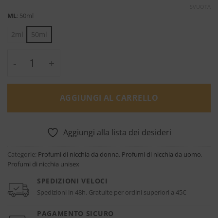
SVUOTA
ML
:
50ml
2ml
50ml
God of Fire - Stéphane Humbert Lucas quan
AGGIUNGI AL CARRELLO
Aggiungi alla lista dei desideri
Categorie:
Profumi di nicchia da donna
,
Profumi di nicchia da uomo
,
Profumi di nicchia unisex
SPEDIZIONI VELOCI
Spedizioni in 48h. Gratuite per ordini superiori a 45€
PAGAMENTO SICURO