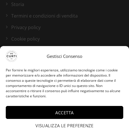
Storia
Termini e condizioni di vendita
Privacy policy
Cookie policy
Blog
Gestisci Consenso
I nostri canali social
Per fornire le migliori esperienze, utilizziamo tecnologie come i cookie
per memorizzare e/o accedere alle informazioni del dispositivo. Il
consenso a queste tecnologie ci permetterà di elaborare dati come il
comportamento di navigazione o ID unici su questo sito. Non
acconsentire o ritirare il consenso può influire negativamente su alcune
caratteristiche e funzioni.
ACCETTA
Alessandro da Milano ha
acquistato Milano -
VISUALIZZA LE PREFERENZE
×