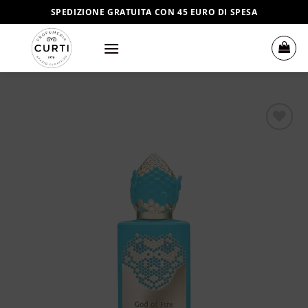
Salta
SPEDIZIONE GRATUITA CON 45 EURO DI SPESA
ai
contenuti
Aggiungi
alla lista
dei
desideri