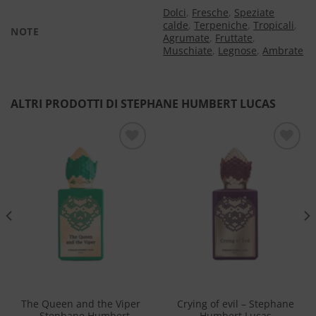
Dolci
,
Fresche
,
Speziate
calde
,
Terpeniche
,
Tropicali
,
NOTE
Agrumate
,
Fruttate
,
Muschiate
,
Legnose
,
Ambrate
ALTRI PRODOTTI DI STEPHANE HUMBERT LUCAS
Aggiungi
Aggiungi
alla lista
alla lista
dei
dei
desideri
desideri
The Queen and the Viper
Crying of evil – Stephane
– Stephane Humbert
Humbert Lucas