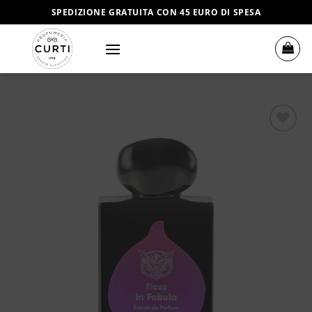
Salta
SPEDIZIONE GRATUITA CON 45 EURO DI SPESA
ai
contenuti
Aggiungi
alla lista
dei
desideri