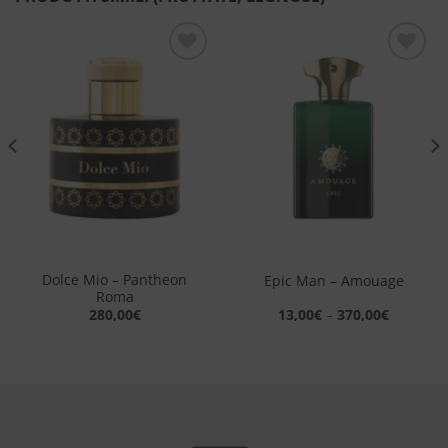
Aggiungi
Aggiungi
alla lista
alla lista
dei
dei
desideri
desideri
Dolce Mio – Pantheon
Epic Man – Amouage
Roma
280,00
€
13,00
€
–
370,00
€