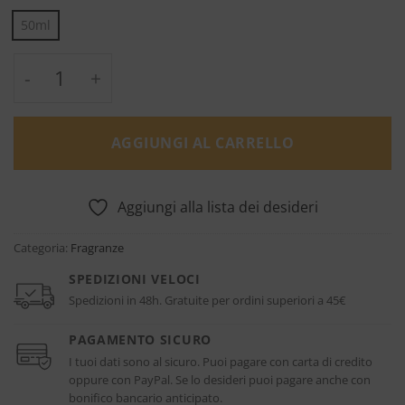
50ml
Ficus in Fabula - Lorenzo Pazzaglia quantità
AGGIUNGI AL CARRELLO
Aggiungi alla lista dei desideri
Categoria:
Fragranze
SPEDIZIONI VELOCI
Spedizioni in 48h. Gratuite per ordini superiori a 45€
PAGAMENTO SICURO
I tuoi dati sono al sicuro. Puoi pagare con carta di credito
oppure con PayPal. Se lo desideri puoi pagare anche con
bonifico bancario anticipato.