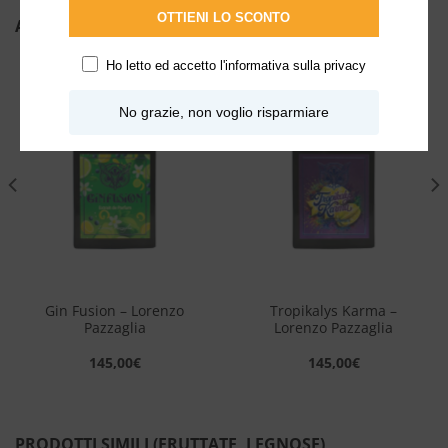
OTTIENI LO SCONTO
ALTRI PRODOTTI DI LORENZO PAZZAGLIA
Ho letto ed accetto l'
informativa sulla privacy
Aggiungi
Aggiungi
No grazie, non voglio risparmiare
alla lista
alla lista
dei
dei
desideri
desideri
Gin Fusion – Lorenzo
Tropikalys Karma –
Pazzaglia
Lorenzo Pazzaglia
145,00
€
145,00
€
PRODOTTI SIMILI (FRUTTATE, LEGNOSE)