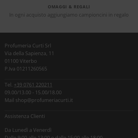
OMAGGI & REGALI
In ogni acquisto aggiungiamo campioncini in regalo
Profumeria Curti Srl
Via della Sapienza, 11
01100 Viterbo
P.Iva 01211260565
Tel.
+39 0761 220211
09.00/13.00 - 15.00/18.00
Mail
shop@profumeriacurti.it
Assistenza Clienti
Da Lunedì a Venerdì
Dalle 9:00 alle 13:00 e dalle 15:00 alle 18:00