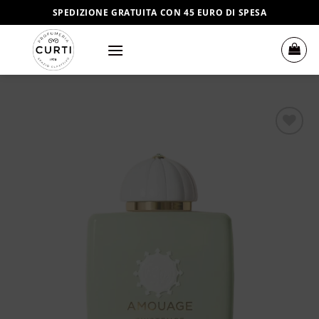
Salta
SPEDIZIONE GRATUITA CON 45 EURO DI SPESA
ai
contenuti
Aggiungi
alla lista
dei
desideri