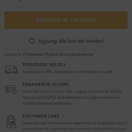
AGGIUNGI AL CARRELLO
Aggiungi alla lista dei desideri
Categorie:
Profumeria
,
Profumi di nicchia da donna
SPEDIZIONI VELOCI
Spedizioni in 48h. Gratuite per ordini superiori a 45€
PAGAMENTO SICURO
I tuoi dati sono al sicuro. Puoi pagare con carta di credito
oppure con PayPal. Se lo desideri puoi pagare anche con
bonifico bancario anticipato.
CUSTOMER CARE
Siamo qui per rendere la tua esperienza di shopping unica. Il
nostro team di customer care è pronto ad assisterti in ogni