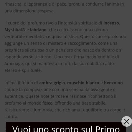
rinascita, di speranza e di pace, pronti a condurre l’anima in
una dimensione sospesa.
Il cuore del profumo rivela l’intensità spirituale di
incenso
,
Mystikal®
e
labdano
, che costruiscono una colonna
vertebrale meditativa e quasi mistica. Questo cuore profondo
aggiunge un senso di mistero e raccoglimento, come una
preghiera silenziosa o un pensiero che nasce da dentro e si
espande verso l’esterno. L’incenso, firma inconfondibile di
Amouage, qui si manifesta in tutta la sua nobiltà: caldo,
etereo e spirituale.
Infine, il fondo di
ambra grigia
,
muschio bianco
e
benzoino
chiude la composizione con una sensualità avvolgente e
autentica. Queste note terrose e resinose riconnettono il
profumo al mondo fisico, offrendo una base stabile,
rassicurante e luminosa, che richiama l’equilibrio tra corpo e
spirito.
Vuoi uno sconto sul Primo
Con una concentrazione al 20% di oli profumati,
Existance