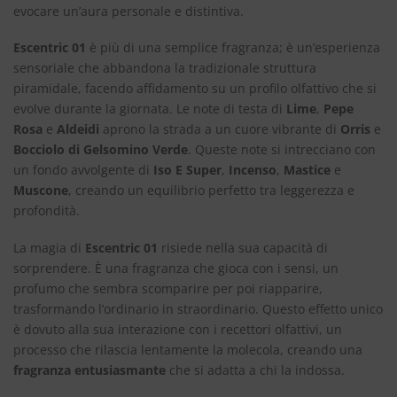
evocare un’aura personale e distintiva.
Escentric 01
è più di una semplice fragranza; è un’esperienza
sensoriale che abbandona la tradizionale struttura
piramidale, facendo affidamento su un profilo olfattivo che si
evolve durante la giornata. Le note di testa di
Lime
,
Pepe
Rosa
e
Aldeidi
aprono la strada a un cuore vibrante di
Orris
e
Bocciolo di Gelsomino Verde
. Queste note si intrecciano con
un fondo avvolgente di
Iso E Super
,
Incenso
,
Mastice
e
Muscone
, creando un equilibrio perfetto tra leggerezza e
profondità.
La magia di
Escentric 01
risiede nella sua capacità di
sorprendere. È una fragranza che gioca con i sensi, un
profumo che sembra scomparire per poi riapparire,
trasformando l’ordinario in straordinario. Questo effetto unico
è dovuto alla sua interazione con i recettori olfattivi, un
processo che rilascia lentamente la molecola, creando una
fragranza entusiasmante
che si adatta a chi la indossa.