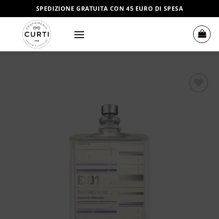
Salta
SPEDIZIONE GRATUITA CON 45 EURO DI SPESA
ai
contenuti
Aggiungi
alla lista
dei
desideri