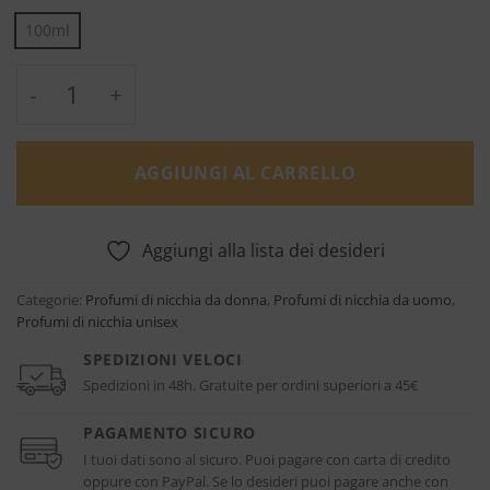
100ml
Escentric 01 - Escentric Molecules quantità
AGGIUNGI AL CARRELLO
Aggiungi alla lista dei desideri
Categorie:
Profumi di nicchia da donna
,
Profumi di nicchia da uomo
,
Profumi di nicchia unisex
SPEDIZIONI VELOCI
Spedizioni in 48h. Gratuite per ordini superiori a 45€
PAGAMENTO SICURO
I tuoi dati sono al sicuro. Puoi pagare con carta di credito
oppure con PayPal. Se lo desideri puoi pagare anche con