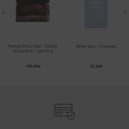
desideri
desideri
Mangomacumba – Extrait
Milky Way – Freevola
de parfum – Spiritica
190,00
€
22,50
€