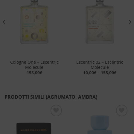
Aggiungi
Aggiungi
alla lista
alla lista
dei
dei
desideri
desideri
Cologne One – Escentric
Escentric 02 – Escentric
Molecule
Molecule
155,00
€
10,00
€
–
155,00
€
PRODOTTI SIMILI (AGRUMATO, AMBRA)
Aggiungi
Aggiungi
alla lista
alla lista
dei
dei