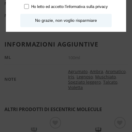
Note di cuore:
Orris, Bocciolo di Gelsomino Verde
Ho letto ed accetto l'
informativa sulla privacy
Note di fondo:
Iso E Super, Incenso, Mastice, Muscone
No grazie, non voglio risparmiare
INFORMAZIONI AGGIUNTIVE
ML
100ml
Agrumato
,
Ambra
,
Aromatico
,
Iris
,
Legnoso
,
Muschiato
,
NOTE
Speziato leggero
,
Talcato
,
Violetta
ALTRI PRODOTTI DI ESCENTRIC MOLECULE