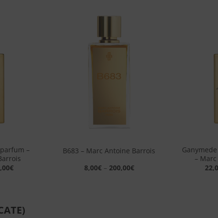
Aggiungi
Aggiungi
alla lista
alla lista
dei
dei
desideri
desideri
+
+
 parfum –
Ganymede –
B683 – Marc Antoine Barrois
Barrois
– Marc
,00
€
8,00
€
–
200,00
€
22,
CATE)