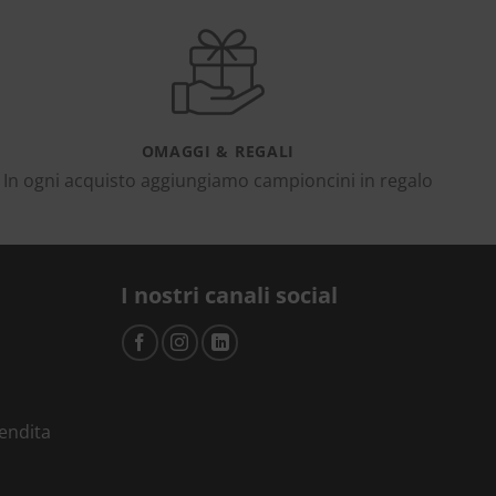
OMAGGI & REGALI
In ogni acquisto aggiungiamo campioncini in regalo
I nostri canali social
vendita