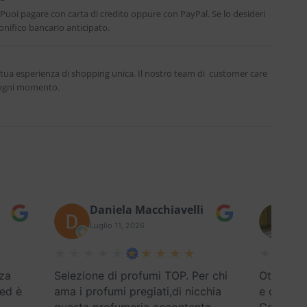
. Puoi pagare con carta di credito oppure con PayPal. Se lo desideri
nifico bancario anticipato.
 tua esperienza di shopping unica. Il nostro team di customer care
n ogni momento.
Daniela Macchiavelli
Fe
Luglio 11, 2026
Lug
za
Selezione di profumi TOP. Per chi
Ottimo se
 ed è
ama i profumi pregiati,di nicchia
e disponi