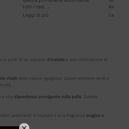
questa profumeria accontenta
Google) E
tutti i nasi
…
kind
…
Leggi di più
Leggi di 
a ai piedi di un vulcano.
Encelade
è una celebrazione di
nfa vitale
della natura rigogliosa. Questi elementi verdi e
ensità.
tà e una
dipendenza avvolgente sulla pelle
. Questo
 odori avvincenti. Il risultato è una fragranza
magica e