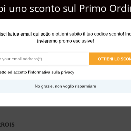
oi uno sconto sul Primo Ordi
isci la tua email qui sotto e ottieni subito il tuo codice sconto! Inol
invieremo promo esclusive!
OTTIENI LO SCO
etto ed accetto l'
informativa sulla privacy
No grazie, non voglio risparmiare
te
,
Terrose
,
Vanigliate
,
Aromatiche
,
Legnose
RROIS