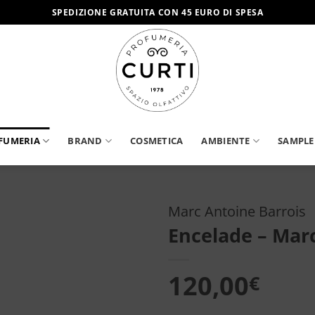
SPEDIZIONE GRATUITA CON 45 EURO DI SPESA
FUMERIA
BRAND
COSMETICA
AMBIENTE
SAMPLE
Marc Antoine Barrois
Encelade – Mar
Aggiungi
alla lista
dei
120,00
€
desideri