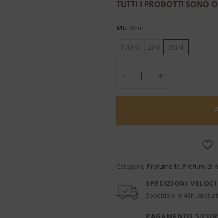
TUTTI I PRODOTTI SONO O
ML
:
30ml
100ml
2ml
30ml
Encelade - Marc Anto
Categorie:
Profumeria
,
Profumi di n
SPEDIZIONI VELOCI
Spedizioni in 48h. Gratuit
PAGAMENTO SICU