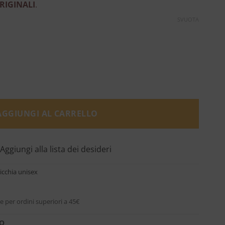
RIGINALI
.
SVUOTA
ine Barrois quantità
AGGIUNGI AL CARRELLO
Aggiungi alla lista dei desideri
icchia unisex
e per ordini superiori a 45€
RO