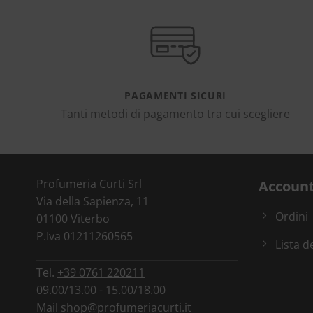
PAGAMENTI SICURI
Tanti metodi di pagamento tra cui scegliere
Profumeria Curti Srl
Accoun
Via della Sapienza, 11
Ordini
01100 Viterbo
P.Iva 01211260565
Lista d
Tel.
+39 0761 220211
09.00/13.00 - 15.00/18.00
Mail
shop@profumeriacurti.it