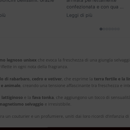
oncini bellissimi. Grazie
arrivata perfettamente
confezionata e con qua
…
più
Leggi di più
mo legnoso unisex
che evoca la freschezza di una giungla selvaggi
iflette in ogni nota della fragranza.
o di rabarbaro, cedro e vetiver
, che esprime la
terra fertile e la li
 e animale
, creando una tensione affascinante tra freschezza e int
 lattiginoso
e la
fava tonka
, che aggiungono un tocco di sensuali
magnetismo selvaggio
e irresistibile.
tra un couturier e un profumiere, uniti dai loro ricordi d’infanzia di