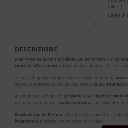
con campi
mille. (
…
Leggi di 
›
DESCRIZIONE
Marc Antoine Barrois Encelade Eau de Parfum
è un
profu
contrasti affascinanti
, un’armonia tra ombra e luce che si r
Al cuore di questa composizione si trova un potente
accord
legnosi si intrecciano con un’impronta di
cuoio affumicato
A completare la magia di
Encelade
sono il
legno di sandalo
profumo è un inno alla
seduzione pura
, che trasmette un
Encelade Eau de Parfum
è il frutto di un incontro creativo 
incantevole
, prodotta con maestria in Francia.