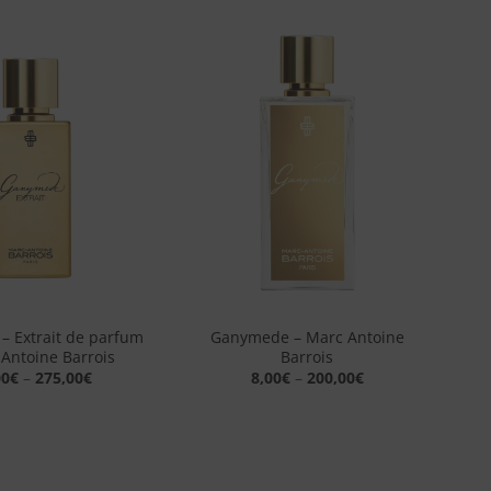
Aggiungi
Aggiungi
alla lista
alla lista
dei
dei
desideri
desideri
+
 Extrait de parfum
Ganymede – Marc Antoine
 Antoine Barrois
Barrois
00
€
–
275,00
€
8,00
€
–
200,00
€