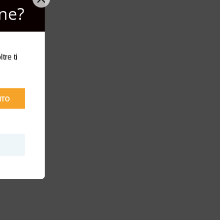
ne?
tre ti
NTO