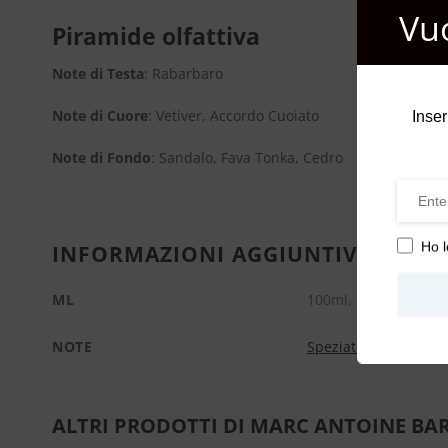
Vu
Piramide olfattiva
Note di Testa
: Rabarbaro
Note di Cuore
: Vetiver, Accordo Cuoiato
Inser
Note di Fondo
: Sandalo, Fava Tonka, Cedro
Ho l
INFORMAZIONI AGGIUNTIVE
ML
100ml, 2ml, 30ml
NOTE
Speziate calde
,
Talca
ALTRI PRODOTTI DI MARC ANTOINE BA