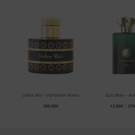
ngi
Aggiungi
sta
alla lista
dei
eri
desideri
+
+
Dolce Mio – Pantheon Roma
Epic Man – A
280,00
€
13,00
€
–
370