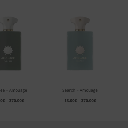
Aggiungi
Aggiungi
alla lista
alla lista
dei
dei
desideri
desideri
+
ose – Amouage
Search – Amouage
00
€
–
370,00
€
13,00
€
–
370,00
€