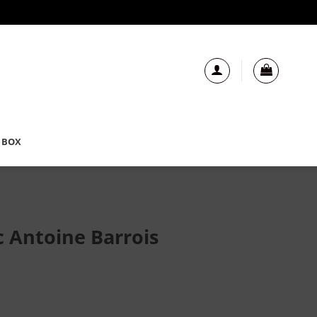
 BOX
c Antoine Barrois