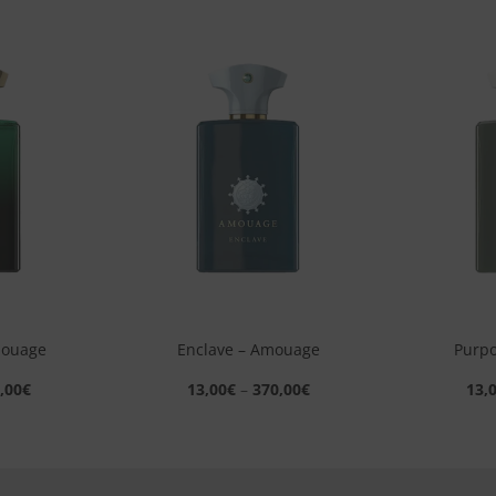
Aggiungi
Aggiungi
alla lista
alla lista
dei
dei
desideri
desideri
+
+
mouage
Enclave – Amouage
Purp
,00
€
13,00
€
–
370,00
€
13,