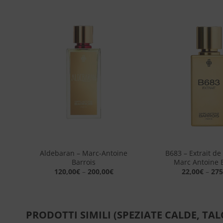
ngi
Aggiungi
sta
alla lista
dei
eri
desideri
+
+
Aldebaran – Marc-Antoine
B683 – Extrait de
is
Barrois
Marc Antoine 
120,00
€
–
200,00
€
22,00
€
–
275
PRODOTTI SIMILI (SPEZIATE CALDE, TAL