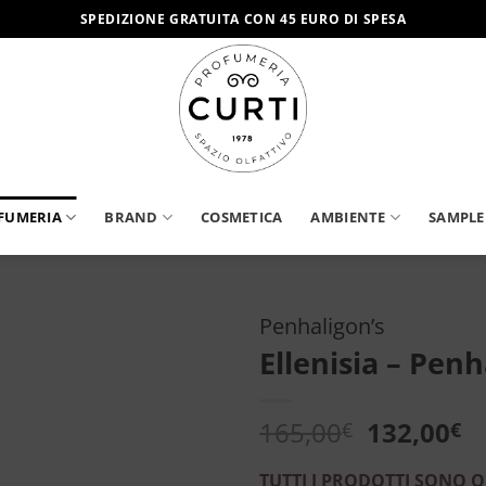
SPEDIZIONE GRATUITA CON 45 EURO DI SPESA
FUMERIA
BRAND
COSMETICA
AMBIENTE
SAMPLE
Penhaligon’s
Ellenisia – Penh
Aggiungi
alla lista
dei
Il
Il
165,00
132,00
€
€
desideri
prezzo
p
originale
a
TUTTI I PRODOTTI SONO O