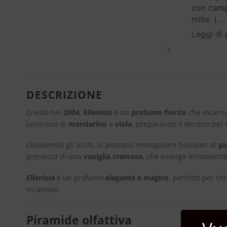
con campi
mille. (
…
Leggi di 
›
DESCRIZIONE
Creato nel
2004
,
Ellenisia
è un
profumo fiorito
che incarna
luminoso di
mandarino
e
viola
, preparando il terreno per 
Chiudendo gli occhi, si possono immaginare bouquet di
ga
presenza di una
vaniglia cremosa
, che emerge lentamente,
Ellenisia
è un profumo
elegante e magico
, perfetto per ch
incantato.
Piramide olfattiva