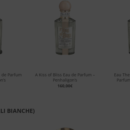
Aggiungi
Aggiungi
alla lista
alla lista
dei
dei
desideri
desideri
+
+
u de Parfum
A Kiss of Bliss Eau de Parfum –
Eau The
n’s
Penhaligon’s
Parfum
160,00
€
LI BIANCHE)