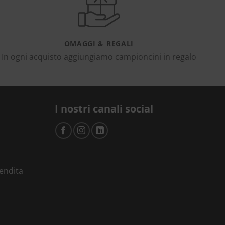
OMAGGI & REGALI
In ogni acquisto aggiungiamo campioncini in regalo
I nostri canali social
vendita