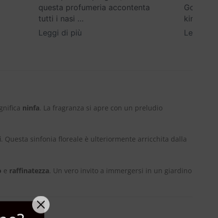
questa profumeria accontenta
Google) E
tutti i nasi
…
kind
…
Leggi di più
Leggi di 
gnifica
ninfa
. La fragranza si apre con un preludio
i
. Questa sinfonia floreale è ulteriormente arricchita dalla
o
e
raffinatezza
. Un vero invito a immergersi in un giardino