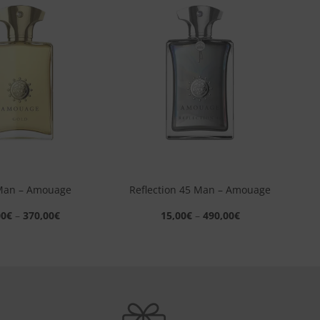
Aggiungi
Aggiungi
alla lista
alla lista
dei
dei
desideri
desideri
+
Man – Amouage
Reflection 45 Man – Amouage
00
€
–
370,00
€
15,00
€
–
490,00
€