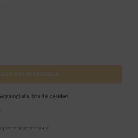
32,00€.
n's quantità
AGGIUNGI AL CARRELLO
Aggiungi alla lista dei desideri
a
e per ordini superiori a 45€