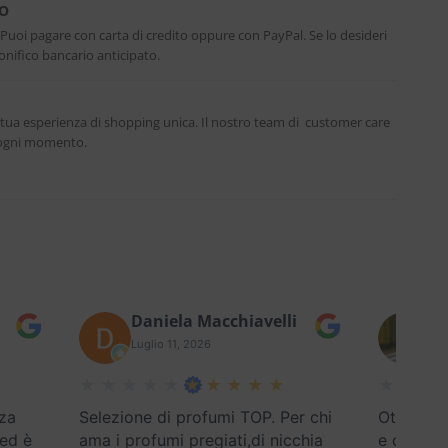
RO
. Puoi pagare con carta di credito oppure con PayPal. Se lo desideri
nifico bancario anticipato.
 tua esperienza di shopping unica. Il nostro team di customer care
n ogni momento.
Daniela Macchiavelli
Fe
Luglio 11, 2026
Lug
za
Selezione di profumi TOP. Per chi
Ottimo se
 ed è
ama i profumi pregiati,di nicchia
e disponi