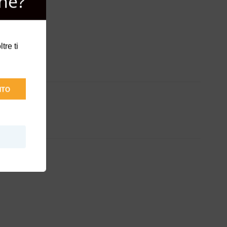
ne?
tre ti
NTO