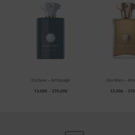
ngi
Aggiungi
sta
alla lista
dei
eri
desideri
+
+
e –
Enclave – Amouage
Dia Man – Am
13,00
€
–
370,00
€
13,00
€
–
370