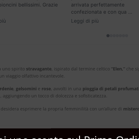
oncini bellissimi. Grazie
arrivata perfettamente
confezionata e con qua
…
più
Leggi di più
 uno spirito
stravagante
, ispirato dal termine celtico
“Elen,”
che si
un viaggio olfattivo incantevole.
rdenie
,
gelsomini
e
rose
, avvolti in una
pioggia di petali profumat
 aggiungendo un tocco di dolcezza e sofisticatezza.
i desidera esprimere la propria femminilità con un’allure di
mister