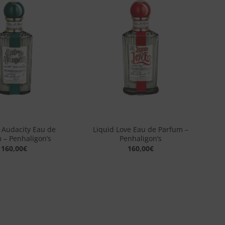
Aggiungi
Aggiungi
alla lista
alla lista
dei
dei
desideri
desideri
+
 Audacity Eau de
Liquid Love Eau de Parfum –
 – Penhaligon’s
Penhaligon’s
160,00
€
160,00
€