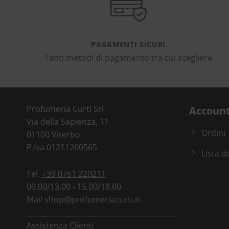
PAGAMENTI SICURI
Tanti metodi di pagamento tra cui scegliere
Profumeria Curti Srl
Accoun
Via della Sapienza, 11
Ordini
01100 Viterbo
P.Iva 01211260565
Lista d
Tel.
+39 0761 220211
09.00/13.00 - 15.00/18.00
Mail
shop@profumeriacurti.it
Assistenza Clienti