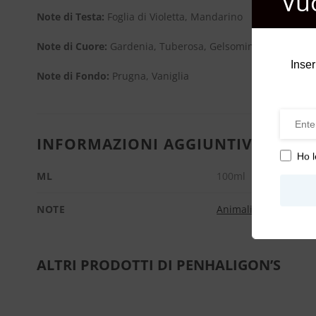
Vu
Note di Testa:
Foglia di Violetta, Mandarino
Note di Cuore:
Gardenia, Tuberosa, Gelsomino, Rosa
Inser
Note di Fondo:
Prugna, Vaniglia
INFORMAZIONI AGGIUNTIVE
Ho l
ML
100ml
NOTE
Animaliche
,
Floreali
ALTRI PRODOTTI DI PENHALIGON’S