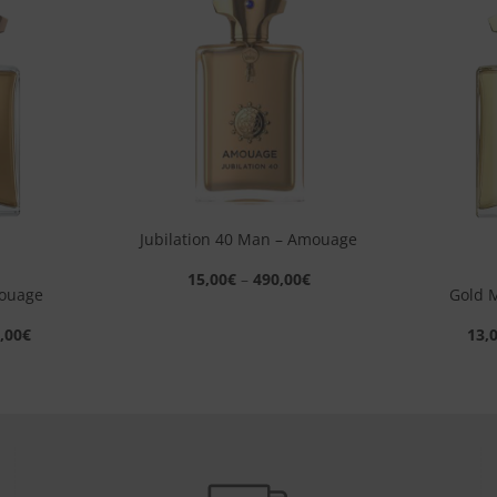
Aggiungi
Aggiungi
alla lista
alla lista
dei
dei
desideri
desideri
+
Jubilation 40 Man – Amouage
+
15,00
€
–
490,00
€
ouage
Gold 
,00
€
13,