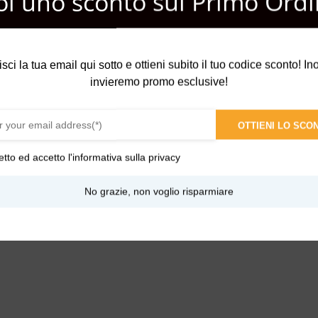
oi uno sconto sul Primo Ordi
isci la tua email qui sotto e ottieni subito il tuo codice sconto! Inol
invieremo promo esclusive!
OTTIENI LO SCO
etto ed accetto l'
informativa sulla privacy
No grazie, non voglio risparmiare
 bianche
,
Ozoniche
,
Tuberose
,
Verdi
,
Fruttate