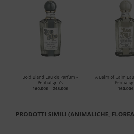
ngi
Aggiungi
sta
alla lista
dei
eri
desideri
n’s
+
+
Bold Blend Eau de Parfum –
A Balm of Calm Ea
Penhaligon’s
– Penhaligo
160,00
€
–
245,00
€
160,00
€
PRODOTTI SIMILI (ANIMALICHE, FLOREA