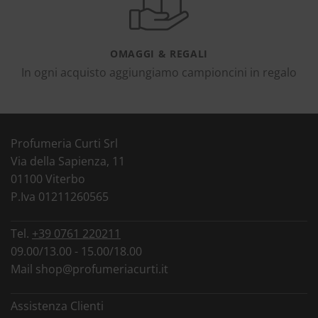
OMAGGI & REGALI
In ogni acquisto aggiungiamo campioncini in regalo
Profumeria Curti Srl
Via della Sapienza, 11
01100 Viterbo
P.Iva 01211260565
Tel.
+39 0761 220211
09.00/13.00 - 15.00/18.00
Mail
shop@profumeriacurti.it
Assistenza Clienti