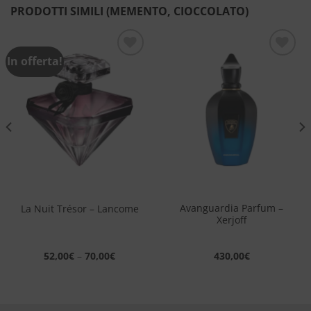
PRODOTTI SIMILI (MEMENTO, CIOCCOLATO)
In offerta!
Aggiungi
Aggiungi
alla lista
alla lista
dei
dei
desideri
desideri
Avanguardia Parfum –
La Nuit Trésor – Lancome
Xerjoff
52,00
€
–
70,00
€
430,00
€