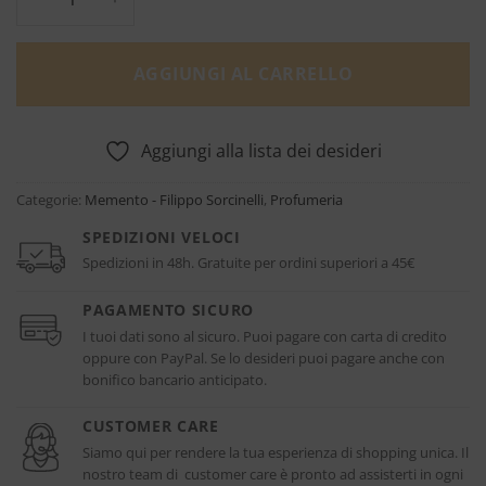
AGGIUNGI AL CARRELLO
Aggiungi alla lista dei desideri
Categorie:
Memento - Filippo Sorcinelli
,
Profumeria
SPEDIZIONI VELOCI
Spedizioni in 48h. Gratuite per ordini superiori a 45€
PAGAMENTO SICURO
I tuoi dati sono al sicuro. Puoi pagare con carta di credito
oppure con PayPal. Se lo desideri puoi pagare anche con
bonifico bancario anticipato.
CUSTOMER CARE
Siamo qui per rendere la tua esperienza di shopping unica. Il
nostro team di customer care è pronto ad assisterti in ogni