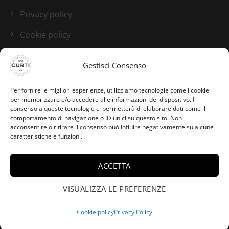
Privacy policy
Cookie policy
Blog
Gestisci Consenso
I nostri canali social
Per fornire le migliori esperienze, utilizziamo tecnologie come i cookie
per memorizzare e/o accedere alle informazioni del dispositivo. Il
consenso a queste tecnologie ci permetterà di elaborare dati come il
comportamento di navigazione o ID unici su questo sito. Non
acconsentire o ritirare il consenso può influire negativamente su alcune
caratteristiche e funzioni.
ACCETTA
VISUALIZZA LE PREFERENZE
Cookie policy
Privacy Policy
Credits:
Studio GTomasselli.it