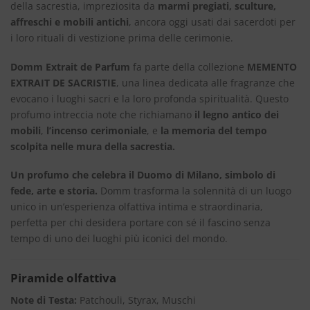
della sacrestia, impreziosita da
marmi pregiati, sculture,
affreschi e mobili antichi
, ancora oggi usati dai sacerdoti per
i loro rituali di vestizione prima delle cerimonie.
Domm Extrait de Parfum
fa parte della collezione
MEMENTO
EXTRAIT DE SACRISTIE
, una linea dedicata alle fragranze che
evocano i luoghi sacri e la loro profonda spiritualità. Questo
profumo intreccia note che richiamano
il legno antico dei
mobili
,
l’incenso cerimoniale
, e
la memoria del tempo
scolpita nelle mura della sacrestia.
Un profumo che celebra il Duomo di Milano, simbolo di
fede, arte e storia.
Domm trasforma la solennità di un luogo
unico in un’esperienza olfattiva intima e straordinaria,
perfetta per chi desidera portare con sé il fascino senza
tempo di uno dei luoghi più iconici del mondo.
Piramide olfattiva
Note di Testa:
Patchouli, Styrax, Muschi