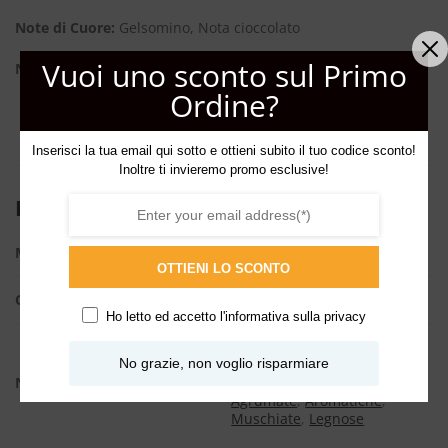
Note di Cuore:
Gelsomino, Nota cioccolato
Vuoi uno sconto sul Primo
Note di Fondo:
Bergamotto, Legno cedro Virginia, Pepe nero
Ordine?
Inserisci la tua email qui sotto e ottieni subito il tuo codice sconto!
Inoltre ti invieremo promo esclusive!
INFORMAZIONI AGGIUNTIVE
ML
100ml, 2ml
OTTIENI LO SCONTO
COLLEZIONE
Memento
Ho letto ed accetto l'
informativa sulla privacy
Cioccolato
,
Floreali bianche
,
No grazie, non voglio risparmiare
Patchouli
,
Speziate calde
,
NOTE
Speziate fresche
,
Talcate
,
Agrumate
,
Aromatiche
,
Muschiate
,
Legnose