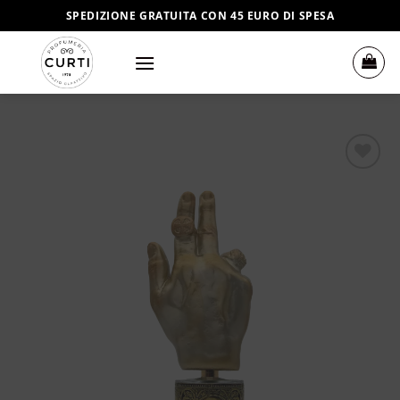
Salta
SPEDIZIONE GRATUITA CON 45 EURO DI SPESA
ai
contenuti
Aggiungi
alla lista
dei
desideri