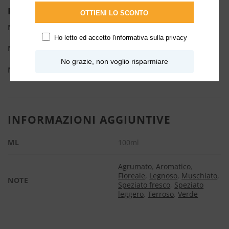
Piramide olfattiva
OTTIENI LO SCONTO
Note di testa:
Bergamotto.
Ho letto ed accetto l'
informativa sulla privacy
Note di cuore:
Arancia e salvia.
No grazie, non voglio risparmiare
Note di fondo:
Vetiver, Ambra, Muschio e patchouli.
INFORMAZIONI AGGIUNTIVE
ML
100ml
Agrumato
,
Aromatico
,
Floreale
,
Legnoso
,
Muschiato
,
NOTE
Speziato fresco
,
Speziato
leggero
,
Terroso
,
Verde