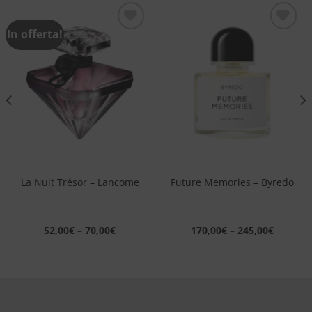
In offerta!
Aggiungi
Aggiungi
alla lista
alla lista
dei
dei
desideri
desideri
La Nuit Trésor – Lancome
Future Memories – Byredo
52,00
€
–
70,00
€
170,00
€
–
245,00
€