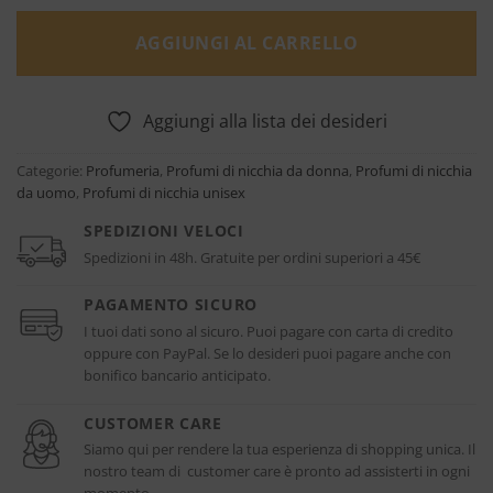
AGGIUNGI AL CARRELLO
Aggiungi alla lista dei desideri
Categorie:
Profumeria
,
Profumi di nicchia da donna
,
Profumi di nicchia
da uomo
,
Profumi di nicchia unisex
SPEDIZIONI VELOCI
Spedizioni in 48h. Gratuite per ordini superiori a 45€
PAGAMENTO SICURO
I tuoi dati sono al sicuro. Puoi pagare con carta di credito
oppure con PayPal. Se lo desideri puoi pagare anche con
bonifico bancario anticipato.
CUSTOMER CARE
Siamo qui per rendere la tua esperienza di shopping unica. Il
nostro team di customer care è pronto ad assisterti in ogni