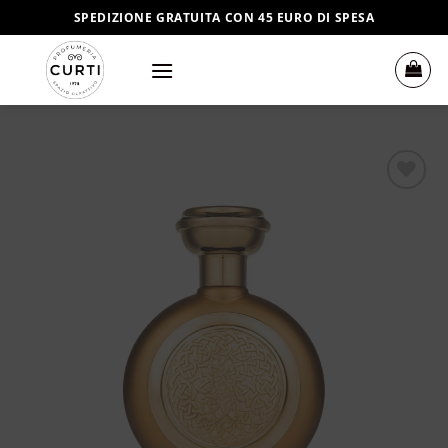
Salta
SPEDIZIONE GRATUITA CON 45 EURO DI SPESA
ai
contenuti
Aggiungi
alla lista
dei
desideri