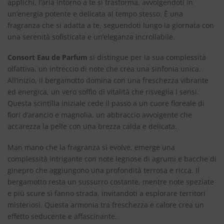
applichi, l’aria intorno a te si trasforma, avvolgendoti in
un’energia potente e delicata al tempo stesso. È una
fragranza che si adatta a te, seguendoti lungo la giornata con
una serenità sofisticata e un’eleganza incrollabile.
Consort Eau de Parfum
si distingue per la sua complessità
olfattiva, un intreccio di note che crea una sinfonia unica.
All’inizio, il bergamotto domina con una freschezza vibrante
ed energica, un vero soffio di vitalità che risveglia i sensi.
Questa scintilla iniziale cede il passo a un cuore floreale di
fiori d’arancio e magnolia, un abbraccio avvolgente che
accarezza la pelle con una brezza calda e delicata.
Man mano che la fragranza si evolve, emerge una
complessità intrigante con note legnose di agrumi e bacche di
ginepro che aggiungono una profondità terrosa e ricca. Il
bergamotto resta un sussurro costante, mentre note speziate
e più scure si fanno strada, invitandoti a esplorare territori
misteriosi. Questa armonia tra freschezza e calore crea un
effetto seducente e affascinante.