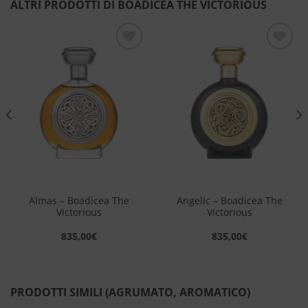
ALTRI PRODOTTI DI BOADICEA THE VICTORIOUS
Aggiungi
Aggiungi
alla lista
alla lista
dei
dei
desideri
desideri
Almas – Boadicea The
Angelic – Boadicea The
Victorious
Victorious
835,00
€
835,00
€
PRODOTTI SIMILI (AGRUMATO, AROMATICO)