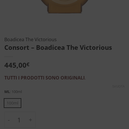
Boadicea The Victorious
Consort – Boadicea The Victorious
445,00
€
TUTTI I PRODOTTI SONO ORIGINALI
.
SVUOTA
ML
:
100ml
100ml
Consort - Boadicea The Victorious quantità