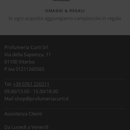
OMAGGI & REGALI
In ogni acquisto aggiungiamo campioncini in regalo
Profumeria Curti Srl
Via della Sapienza, 11
01100 Viterbo
P.Iva 01211260565
Tel.
+39 0761 220211
09.00/13.00 - 15.00/18.00
Mail
shop@profumeriacurti.it
Assistenza Clienti
Da Lunedì a Venerdì