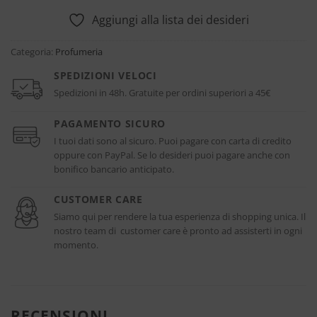
Aggiungi alla lista dei desideri
Categoria:
Profumeria
SPEDIZIONI VELOCI
Spedizioni in 48h. Gratuite per ordini superiori a 45€
PAGAMENTO SICURO
I tuoi dati sono al sicuro. Puoi pagare con carta di credito
oppure con PayPal. Se lo desideri puoi pagare anche con
bonifico bancario anticipato.
CUSTOMER CARE
Siamo qui per rendere la tua esperienza di shopping unica. Il
nostro team di customer care è pronto ad assisterti in ogni
momento.
RECENSIONI