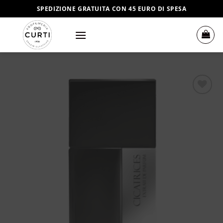
Salta
SPEDIZIONE GRATUITA CON 45 EURO DI SPESA
ai
contenuti
Aggiungi
alla lista
dei
desideri