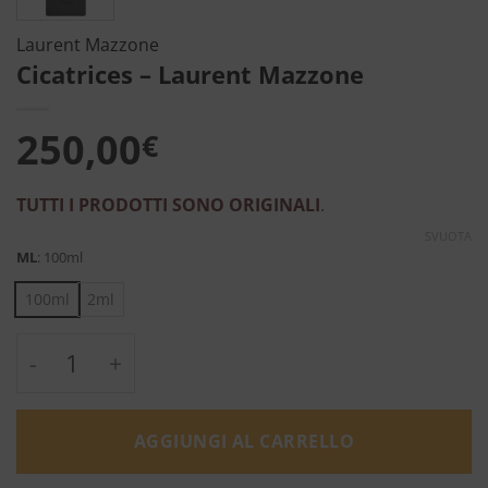
Laurent Mazzone
Cicatrices – Laurent Mazzone
250,00
€
TUTTI I PRODOTTI SONO ORIGINALI
.
SVUOTA
ML
:
100ml
100ml
2ml
Cicatrices - Laurent Mazzone quantità
AGGIUNGI AL CARRELLO