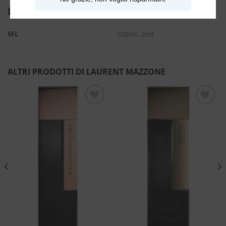
INFORMAZIONI AGGIUNTIVE
ML
100ml, 2ml
ALTRI PRODOTTI DI LAURENT MAZZONE
Aggiungi
Aggiungi
alla lista
alla lista
dei
dei
desideri
desideri