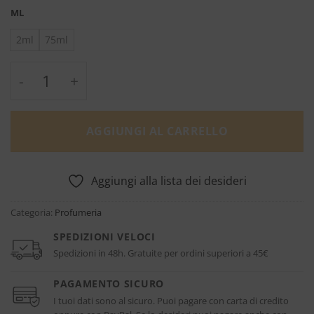
ML
2ml
75ml
California Reverie - Van Cleef & Arpels quan
AGGIUNGI AL CARRELLO
Aggiungi alla lista dei desideri
Categoria:
Profumeria
SPEDIZIONI VELOCI
Spedizioni in 48h. Gratuite per ordini superiori a 45€
PAGAMENTO SICURO
I tuoi dati sono al sicuro. Puoi pagare con carta di credito