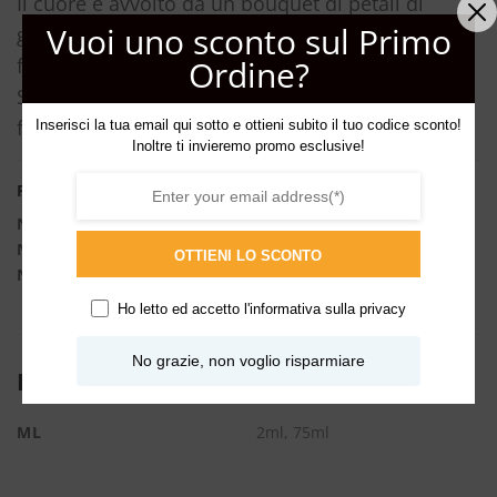
Il cuore è avvolto da un bouquet di petali di
Vuoi uno sconto sul Primo
gelsomino che irradia di energia il fiore di
Ordine?
frangipane.
Sul finale, cera d’api e vaniglia rendono la
fragranza estremamente sensuale.
Inserisci la tua email qui sotto e ottieni subito il tuo codice sconto!
Inoltre ti invieremo promo esclusive!
Piramide olfattiva
Note di testa:
Mandarino, Neroli
Note di cuore:
Gelsomino Sambac, Fiori di Frangipane
OTTIENI LO SCONTO
Note di fondo:
Cera d’api, Vaniglia
Ho letto ed accetto l'
informativa sulla privacy
No grazie, non voglio risparmiare
INFORMAZIONI AGGIUNTIVE
ML
2ml, 75ml