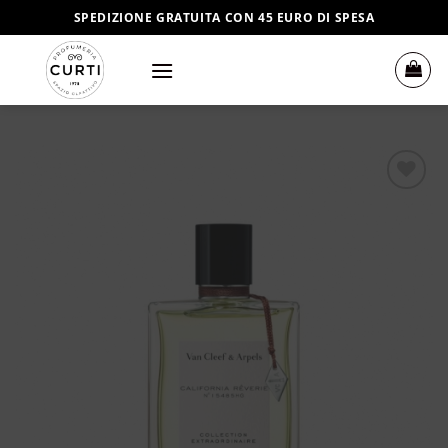
Salta
SPEDIZIONE GRATUITA CON 45 EURO DI SPESA
ai
contenuti
Aggiungi
alla lista
dei
desideri