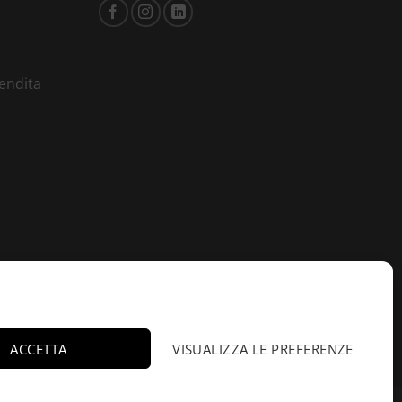
vendita
ACCETTA
VISUALIZZA LE PREFERENZE
Flavia da Matino ha
acquistato Aldebaran -
×
Marc-Antoine Barrois -