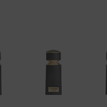
Aggiungi
Aggiungi
alla lista
alla lista
dei
dei
desideri
desideri
+
+