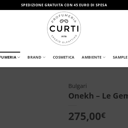
SPEDIZIONE GRATUITA CON 45 EURO DI SPESA
FUMERIA
BRAND
COSMETICA
AMBIENTE
SAMPLE
Bulgari
Onekh – Le Gem
Aggiungi
alla lista
dei
275,00
€
desideri