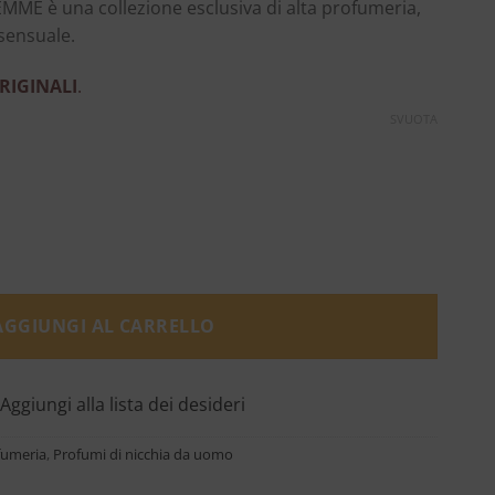
MME è una collezione esclusiva di alta profumeria,
sensuale.
RIGINALI
.
SVUOTA
 Bulgari quantità
AGGIUNGI AL CARRELLO
Aggiungi alla lista dei desideri
fumeria
,
Profumi di nicchia da uomo