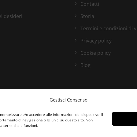
Contatti
ei desideri
Storia
Termini e condizioni di 
Privacy policy
Cookie policy
Blog
Gestisci Consenso
 memorizzare e/o accedere alle informazioni del dispositivo. Il
rtamento di navigazione o ID unici su questo sito. Non
tteristiche e funzioni.