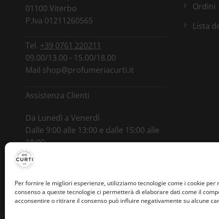
Ordini
01100 Viterbo
P.Iva 01211260565
Lista d
Tel.
+39 0761 220211
09.00/13.00 - 15.00/18.00
Mail
shop@profumeriacurti.it
Assistenza Clienti
Da Lunedì a Venerdì
Dalle 9:00 alle 13:00 e dalle 15:00 alle
18:00
Tel.
+39 346 0964892
Per fornire le migliori esperienze, utilizziamo tecnologie come i cookie per
consenso a queste tecnologie ci permetterà di elaborare dati come il compo
acconsentire o ritirare il consenso può influire negativamente su alcune cara