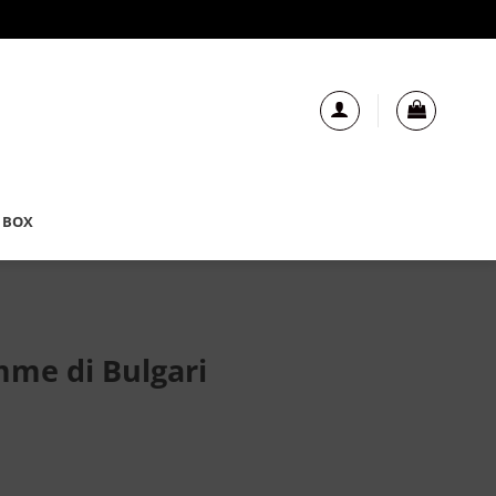
 BOX
me di Bulgari