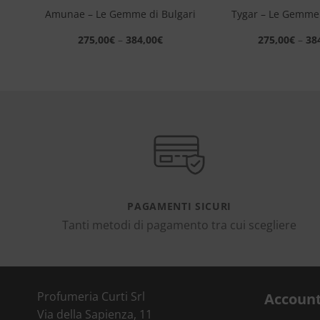
ne
Amunae – Le Gemme di Bulgari
Tygar – Le Gemme 
275,00
€
–
384,00
€
275,00
€
–
38
PAGAMENTI SICURI
Tanti metodi di pagamento tra cui scegliere
Profumeria Curti Srl
Accoun
Via della Sapienza, 11