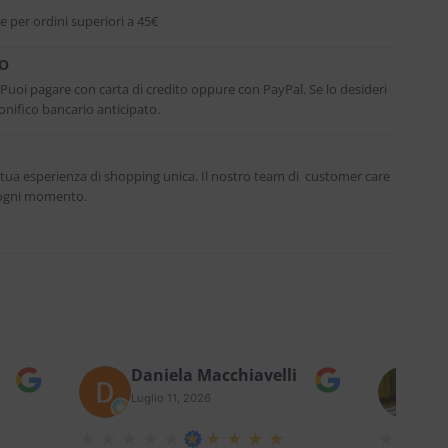
e per ordini superiori a 45€
RO
. Puoi pagare con carta di credito oppure con PayPal. Se lo desideri
nifico bancario anticipato.
 tua esperienza di shopping unica. Il nostro team di customer care
n ogni momento.
Daniela Macchiavelli
Fe
Luglio 11, 2026
Lug