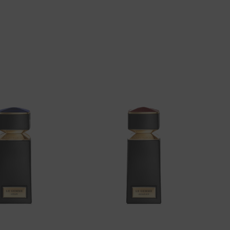
Aggiungi
Aggiungi
alla lista
alla lista
dei
dei
desideri
desideri
+