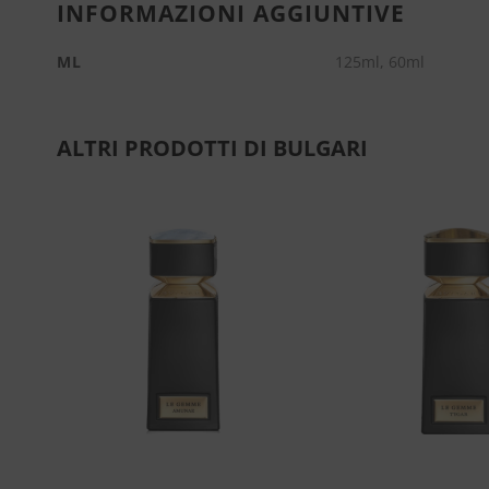
INFORMAZIONI AGGIUNTIVE
ML
125ml, 60ml
ALTRI PRODOTTI DI BULGARI
ngi
Aggiungi
sta
alla lista
dei
eri
desideri
+
+