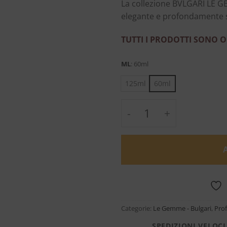
La collezione BVLGARI LE GE
elegante e profondamente 
TUTTI I PRODOTTI SONO O
ML
:
60ml
125ml
60ml
Onekh - Le Gemme di
Categorie:
Le Gemme - Bulgari
,
Pro
SPEDIZIONI VELOCI